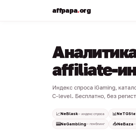
affpapa
.
org
Аналитика
affiliate-
Индекс спроса iGaming, катал
C-level. Бесплатно, без регис
📈
📊
NeBlask
NeTGSta
— индекс спроса
🎰
📥
NeGambling
NeBaza
— гемблинг
—