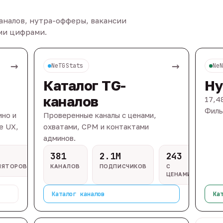
каналов, нутра-офферы, вакансии
ыми цифрами.
→
→
NeTGStats
Ne
Каталог TG-
Ну
каналов
17,4
Филь
ино и
Проверенные каналы с ценами,
e UX,
охватами, CPM и контактами
админов.
381
2.1M
243
ЛЯТОРОВ
КАНАЛОВ
ПОДПИСЧИКОВ
С
ЦЕНАМИ
Каталог каналов
Ка