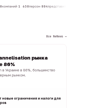
компаний
·
1 630
персон
·
804
представителей
·
325
админов каналов
·
Все NeNews →
annelisation рынка
не 86%
on в Украине в 86%, большинство
черным рынком.
т новые ограничения и налоги для
ров