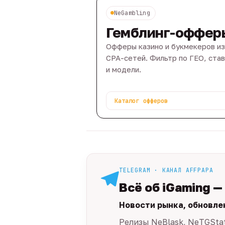
NeGambling
Гемблинг-оффер
Офферы казино и букмекеров из
CPA-сетей. Фильтр по ГЕО, ста
и модели.
Каталог офферов
TELEGRAM · КАНАЛ AFFPAPA
Всё об iGaming —
Новости рынка, обновле
Релизы NeBlask, NeTGSta