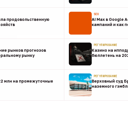
07 авг
SEO
ила продовольственную
AI Max в Google 
озяйств
кампаний и как 
07 авг
РЕГУЛИРОВАНИЕ
ние рынков прогнозов
Казино на иппод
еральному рынку
бюллетень на 20
07 авг
РЕГУЛИРОВАНИЕ
22 млн на промежуточные
Верховный суд Б
наземного гэмбл
07 авг