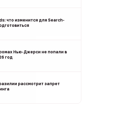
Ads: что изменится для Search-
подготовиться
ромах Нью-Джерси не попали в
26 год
разилии рассмотрит запрет
инга