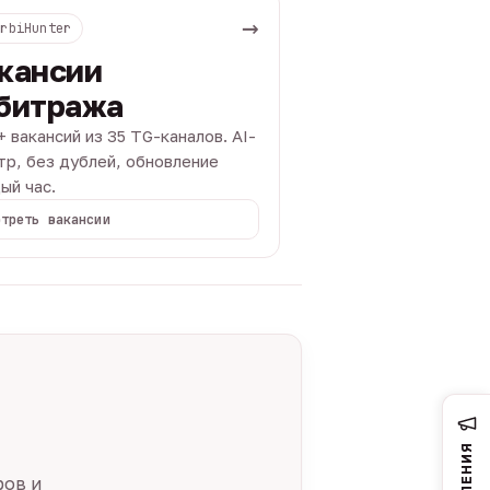
→
ArbiHunter
кансии
битража
+ вакансий из 35 TG-каналов. AI-
тр, без дублей, обновление
ый час.
отреть вакансии
ров и