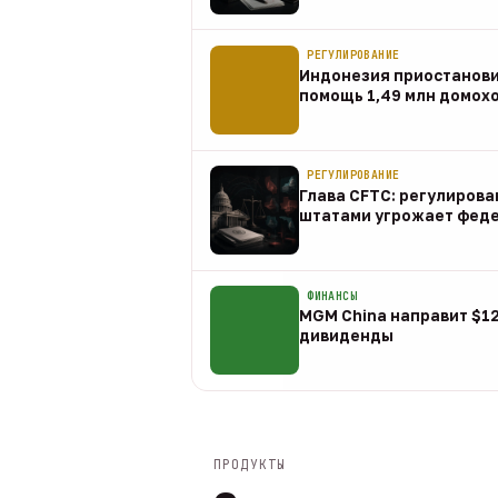
07 авг
РЕГУЛИРОВАНИЕ
Индонезия приостанов
помощь 1,49 млн домох
07 авг
РЕГУЛИРОВАНИЕ
Глава CFTC: регулирова
штатами угрожает фед
07 авг
ФИНАНСЫ
MGM China направит $1
дивиденды
07 авг
ПРОДУКТЫ