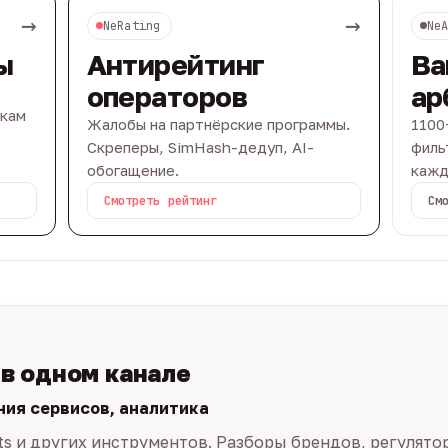
→
→
NeRating
Ne
ы
Антирейтинг
Ва
операторов
ар
вкам
Жалобы на партнёрские программы.
1100
Скреперы, SimHash-дедуп, AI-
филь
обогащение.
кажд
Смотреть рейтинг
См
 в одном канале
ния сервисов, аналитика
ts и других инструментов. Разборы брендов, регулято