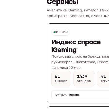
Сервисы
Аналитика iGaming, каталог TG-
арбитража. Бесплатно, с честн
NeBlask
Индекс спроса
iGaming
Поисковый спрос на бренды каз
букмекеров. Clickstream, Chrom
динамика 12 мес.
61
1439
41
РЫНКОВ
БРЕНДОВ
РЕГУ
Открыть индекс