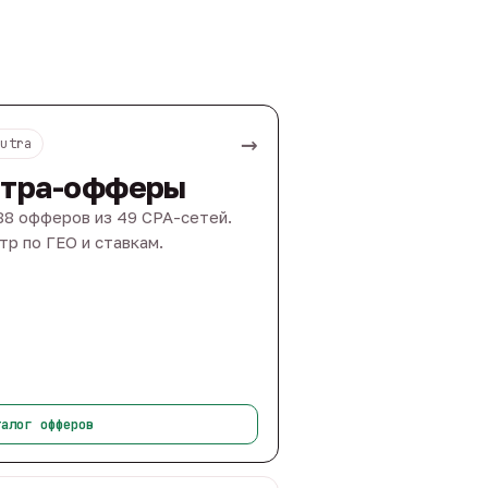
→
Nutra
тра-офферы
88 офферов из 49 CPA-сетей.
тр по ГЕО и ставкам.
талог офферов