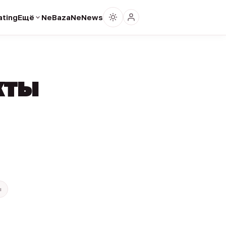
ting
Ещё
NeBaza
NeNews
кты
ы