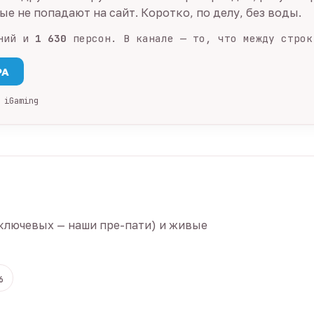
е не попадают на сайт. Коротко, по делу, без воды.
ний и
1 630
персон. В канале — то, что между строк
PA
 iGaming
ключевых — наши пре-пати) и живые
6