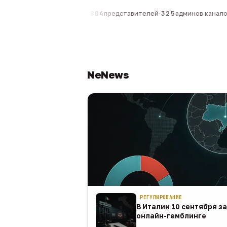
0
компаний
·
1 630
персон
·
804
представителей
·
325
админов каналов
·
NeNews
РЕГУЛИРОВАНИЕ
В Италии 10 сентября з
онлайн-гемблинге