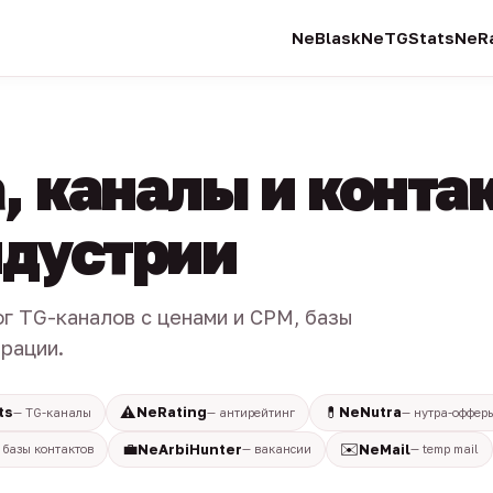
NeBlask
NeTGStats
NeRa
, каналы и конта
индустрии
ог TG-каналов с ценами и CPM, базы
трации.
⚠️
💊
ts
NeRating
NeNutra
— TG-каналы
— антирейтинг
— нутра-оффер
💼
✉️
NeArbiHunter
NeMail
 базы контактов
— вакансии
— temp mail