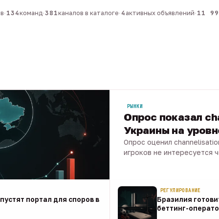
134
команд
·
381
каналов в каталоге
·
4
активных объявлений
·
11 990
РЫНКИ
Опрос показал ch
Украины на уров
Опрос оценил channelisati
игроков не интересуется 
07 авг · 1 мин
РЕГУЛИРОВАНИЕ
апустят портал для споров в
Бразилия готови
беттинг-операто