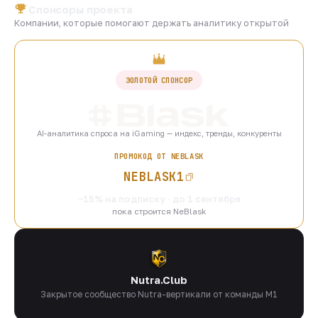
Спонсоры проекта
Компании, которые помогают держать аналитику открытой
ЗОЛОТОЙ СПОНСОР
AI-аналитика спроса на iGaming — индекс, тренды, конкуренты
ПРОМОКОД ОТ NEBLASK
NEBLASK1
−15% на подписку · до 1 сентября
пока строится NeBlask
Nutra.Club
Закрытое сообщество Nutra-вертикали от команды M1