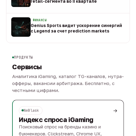
retail-сегмента во II квартале
08 авг
ФИНАНСЫ
Genius Sports видит ускорение синергий
с Legend за счет prediction markets
08 авг
ПРОДУКТЫ
Сервисы
Аналитика iGaming, каталог TG-каналов, нутра-
офферы, вакансии арбитража. Бесплатно, с
честными цифрами.
→
NeBlask
Индекс спроса iGaming
Поисковый спрос на бренды казино и
букмекеров. Clickstream, Chrome UX,