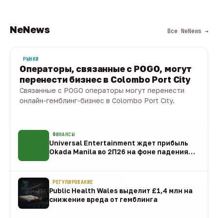
NeNews
Все NeNews →
РЫНКИ
Операторы, связанные с POGO, могут
перенести бизнес в Colombo Port City
Связанные с POGO операторы могут перенести
онлайн-гемблинг-бизнес в Colombo Port City.
09 авг · 1 мин
ФИНАНСЫ
Universal Entertainment ждет прибыль
Okada Manila во 2П26 на фоне падения
EBITDA
09 авг
РЕГУЛИРОВАНИЕ
Public Health Wales выделит £1,4 млн на
снижение вреда от гемблинга
09 авг