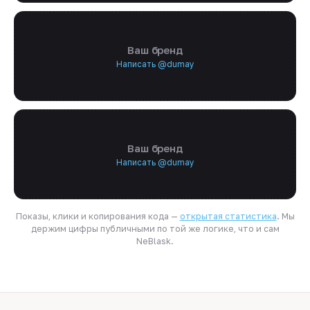
Ваш бренд
Написать @dumay
Ваш бренд
Написать @dumay
Показы, клики и копирования кода —
открытая статистика
. Мы
держим цифры публичными по той же логике, что и сам
NeBlask.