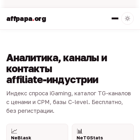
affpapa
.
org
Аналитика, каналы и
контакты
affiliate-индустрии
Индекс спроса iGaming, каталог TG-каналов
с ценами и CPM, базы C-level. Бесплатно,
без регистрации.
📈
📊
NeBlask
NeTGStats