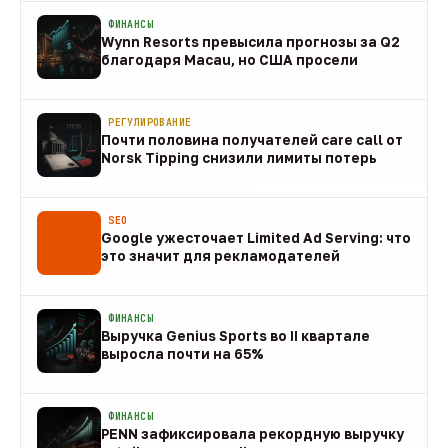
ФИНАНСЫ
Wynn Resorts превысила прогнозы за Q2
благодаря Macau, но США просели
09 авг
РЕГУЛИРОВАНИЕ
Почти половина получателей care call от
Norsk Tipping снизили лимиты потерь
08 авг
SEO
Google ужесточает Limited Ad Serving: что
это значит для рекламодателей
08 авг
ФИНАНСЫ
Выручка Genius Sports во II квартале
выросла почти на 65%
08 авг
ФИНАНСЫ
PENN зафиксировала рекордную выручку