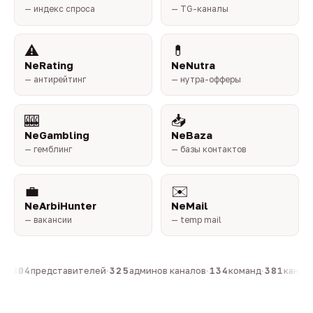
— индекс спроса
— TG-каналы
⚠️
💊
NeRating
NeNutra
— антирейтинг
— нутра-офферы
🎰
📥
NeGambling
NeBaza
— гемблинг
— базы контактов
💼
✉️
NeArbiHunter
NeMail
— вакансии
— temp mail
н
·
804
представителей
·
325
админов каналов
·
134
команд
·
381
каналов