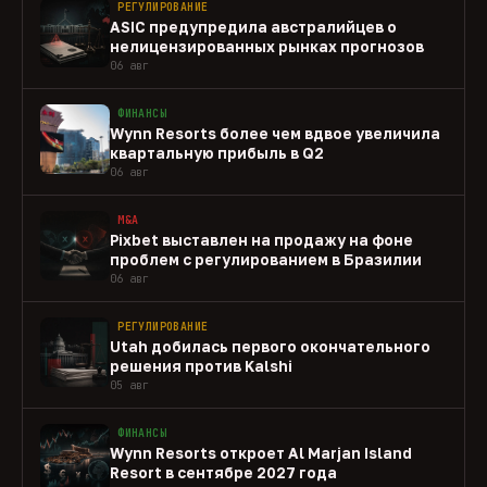
РЕГУЛИРОВАНИЕ
ASIC предупредила австралийцев о
нелицензированных рынках прогнозов
06 авг
ФИНАНСЫ
Wynn Resorts более чем вдвое увеличила
квартальную прибыль в Q2
06 авг
M&A
Pixbet выставлен на продажу на фоне
проблем с регулированием в Бразилии
06 авг
РЕГУЛИРОВАНИЕ
Utah добилась первого окончательного
решения против Kalshi
05 авг
ФИНАНСЫ
Wynn Resorts откроет Al Marjan Island
Resort в сентябре 2027 года