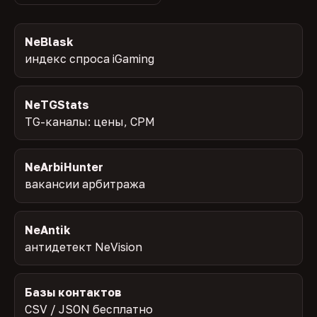
NeBlask
индекс спроса iGaming
NeTGStats
TG-каналы: цены, CPM
NeArbiHunter
вакансии арбитража
NeAntik
антидетект NeVision
Базы контактов
CSV / JSON бесплатно