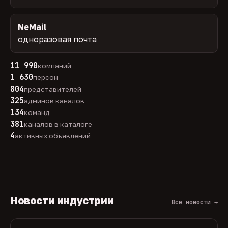
NeMail
одноразовая почта
11 990
компаний
1 630
персон
804
представителей
325
админов каналов
134
команд
381
каналов в каталоге
4
активных объявлений
Новости индустрии
Все новости →