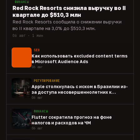
ФИНАНСЫ
Red Rock Resorts снизила выручку во II
квартале до $510,3 млн
Red Rock Resorts сообщила о снижении выручки
во II квартале на 3,0% до $510,3 млн.
06 авг · 1 мин
SEO
Как использовать excluded content terms
в Microsoft Audience Ads
06 авг
РЕГУЛИРОВАНИЕ
Apple столкнулась с иском в Бразилии из-
за доступа несовершеннолетних к
gambling-приложениям
06 авг
ФИНАНСЫ
Flutter сократила прогноз на фоне
налогов и расходов на ЧМ
06 авг