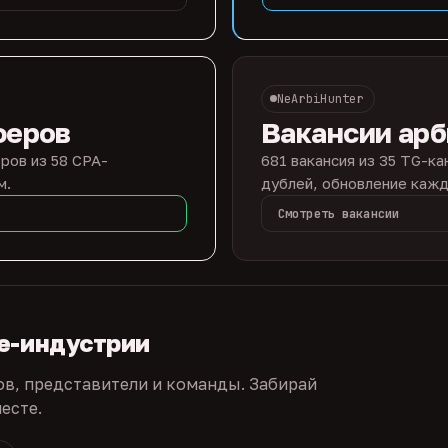
NeArbiHunter
феров
Вакансии ар
ров из 58 CPA-
681 вакансия из 35 TG-ка
м.
дублей, обновление кажд
Смотреть вакансии
te-индустрии
ов, представители и команды. Забирай
есте.