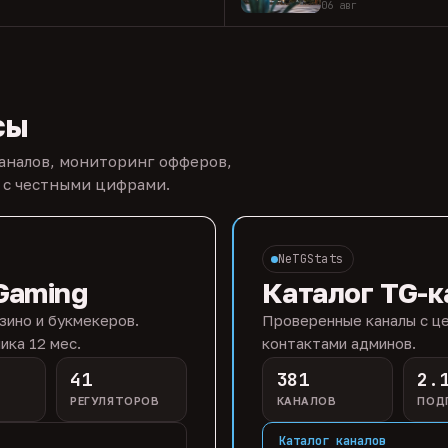
06 авг
сы
каналов, мониторинг офферов,
 с честными цифрами.
NeTGStats
Gaming
Каталог TG-к
зино и букмекеров.
Проверенные каналы с це
ика 12 мес.
контактами админов.
41
381
2.
РЕГУЛЯТОРОВ
КАНАЛОВ
ПОД
Каталог каналов