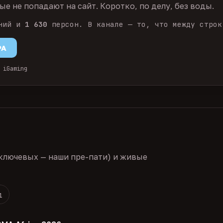
е не попадают на сайт. Коротко, по делу, без воды.
ний и
1 630
персон. В канале — то, что между строк
PA
 iGaming
ключевых — наши пре-пати) и живые
1