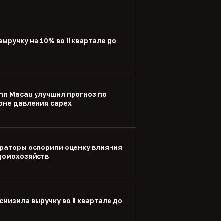
выручку на 10% во II квартале до
nn Macau улучшил прогноз по
оне давления capex
раторы оспорили оценку влияния
 домохозяйств
снизила выручку во II квартале до