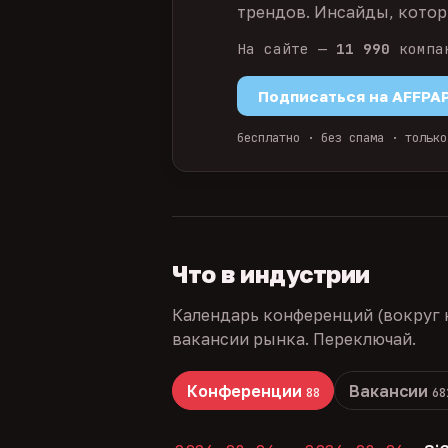
трендов. Инсайды, которы
На сайте —
11 990
компа
Подписаться на AFFPA
бесплатно · без спама · только
Что в индустрии
Календарь конференций (вокруг 
вакансии рынка. Переключай.
Конференции
Вакансии
88
68