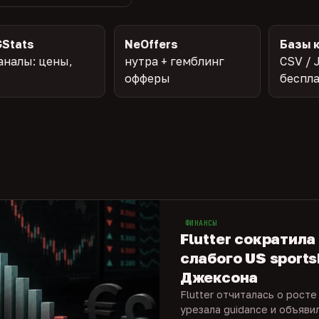
Stats
NeOffers
Базы 
аналы: цены,
нутра + гемблинг
CSV / 
офферы
беспл
ФИНАНСЫ
Flutter сократила
слабого US sports
Джексона
Flutter отчиталась о росте
урезала guidance и объяви