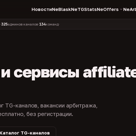
Новости
NeBlask
NeTGStats
NeOffers
NeAr
134
11 990
1 630
381
инов каналов
команд
компаний
персон
каналов в 
•
•
•
•
 сервисы affiliat
ог TG-каналов, вакансии арбитража,
есплатно, без регистрации.
Каталог TG-каналов