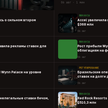
06 авг · 1 мин
ФИНАНСЫ
ась о сильном втором
Accel увеличила 
$368 млн
06 авг
ФИНАНСЫ
авила рекламы ставок для
Рост прибыли Wy
облигациям на ф
06 авг
РЕГУЛИРОВАНИЕ
 Wynn Palace на уровне
Бразильские опе
ставок на долги
06 авг
ФИНАНСЫ
нелегальные ставки бичом,
Red Rock Resorts 
$510,3 млн