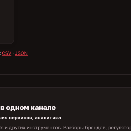
:
CSV
·
JSON
 в одном канале
ния сервисов, аналитика
ts и других инструментов. Разборы брендов, регулято