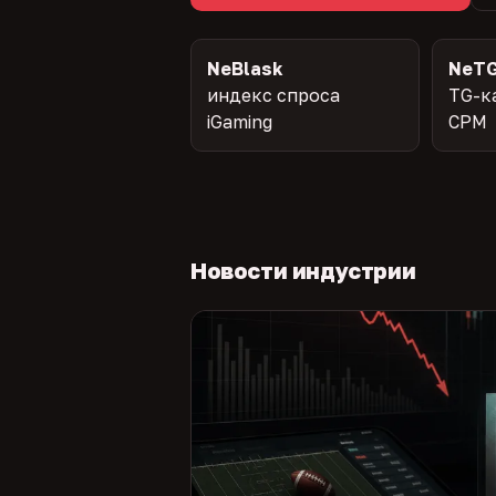
NeBlask
NeTG
индекс спроса
TG-к
iGaming
CPM
Новости индустрии