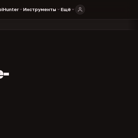
biHunter
Инструменты
Ещё
804
325
134
каталоге
представителей
админов каналов
команд
•
•
•
•
e-