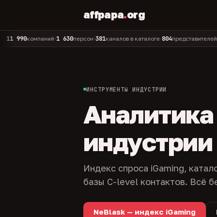
affpapa
.
org
90
1 630
381
804
325
компаний
персон
каналов в каталоге
представителей
адм
•
•
•
•
ИНСТРУМЕНТЫ ИНДУСТРИИ
Аналитика и
индустрии
Индекс спроса iGaming, катал
базы C-level контактов. Всё б
NeBlask — индекс iGaming