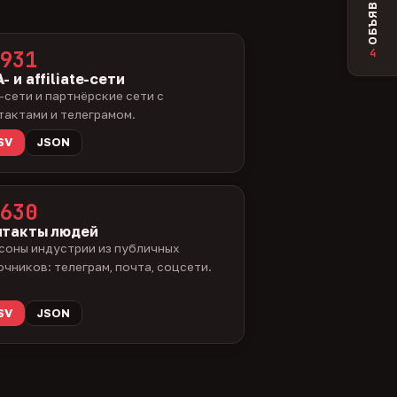
ОБЪЯВЛЕНИЯ
4
931
- и affiliate-сети
-сети и партнёрские сети с
тактами и телеграмом.
SV
JSON
630
нтакты людей
соны индустрии из публичных
очников: телеграм, почта, соцсети.
SV
JSON