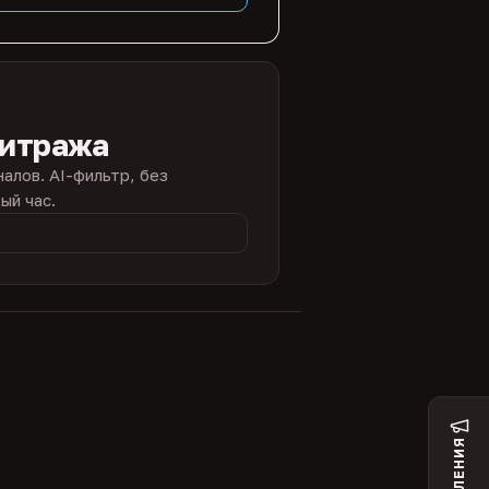
битража
налов. AI-фильтр, без
ый час.