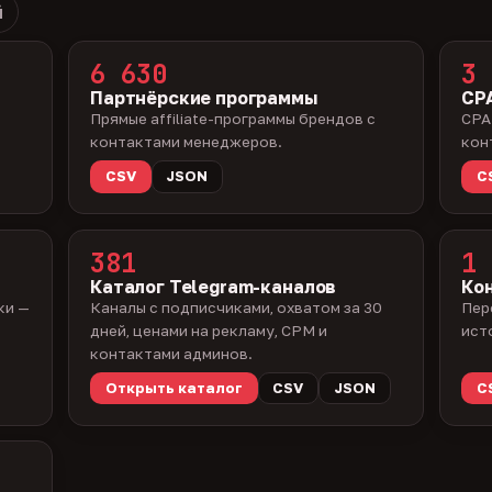
й
6 630
3 
Партнёрские программы
CPA
Прямые affiliate-программы брендов с
CPA
контактами менеджеров.
кон
CSV
JSON
C
381
1 
Каталог Telegram-каналов
Ко
ки —
Каналы с подписчиками, охватом за 30
Пер
дней, ценами на рекламу, CPM и
ист
контактами админов.
Открыть каталог
CSV
JSON
C