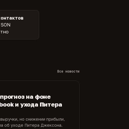
контактов
JSON
атно
Все новости
 прогноз на фоне
book и ухода Питера
 выручки, но снижении прибыли,
ла об уходе Питера Джексона.