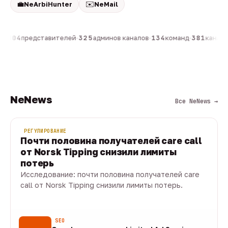
💼
✉️
NeArbiHunter
NeMail
н
·
804
представителей
·
325
админов каналов
·
134
команд
·
381
каналов
NeNews
Все NeNews →
РЕГУЛИРОВАНИЕ
Почти половина получателей care call
от Norsk Tipping снизили лимиты
потерь
Исследование: почти половина получателей care
call от Norsk Tipping снизили лимиты потерь.
08 авг · 1 мин
SEO