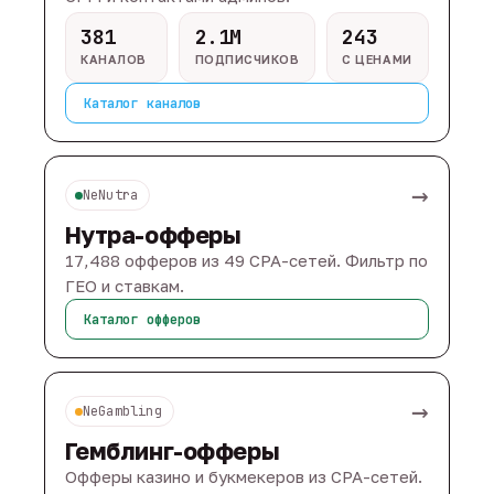
381
2.1M
243
КАНАЛОВ
ПОДПИСЧИКОВ
С ЦЕНАМИ
Каталог каналов
→
NeNutra
Нутра-офферы
17,488 офферов из 49 CPA-сетей. Фильтр по
ГЕО и ставкам.
Каталог офферов
→
NeGambling
Гемблинг-офферы
Офферы казино и букмекеров из CPA-сетей.