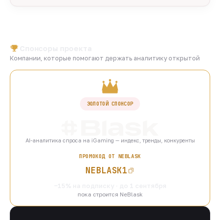
Спонсоры проекта
Компании, которые помогают держать аналитику открытой
ЗОЛОТОЙ СПОНСОР
AI-аналитика спроса на iGaming — индекс, тренды, конкуренты
ПРОМОКОД ОТ NEBLASK
NEBLASK1
−15% на подписку · до 1 сентября
пока строится NeBlask