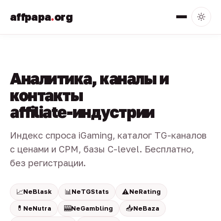
affpapa
.
org
Аналитика, каналы и
контакты
affiliate-индустрии
Индекс спроса iGaming, каталог TG-каналов
с ценами и CPM, базы C-level. Бесплатно,
без регистрации.
📈
📊
⚠️
NeBlask
NeTGStats
NeRating
💊
🎰
📥
NeNutra
NeGambling
NeBaza