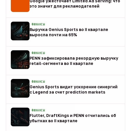
Google ужесточает Limited Ad Serving: что
это значит для рекламодателей
08 авг
ФИНАНСЫ
Выручка Genius Sports во II квартале
выросла почти на 65%
08 авг
ФИНАНСЫ
PENN зафиксировала рекордную выручку
retail-сегмента во II квартале
08 авг
ФИНАНСЫ
Genius Sports видит ускорение синергий
с Legend за счет prediction markets
08 авг
ФИНАНСЫ
Flutter, DraftKings и PENN отчитались об
убытках во II квартале
08 авг