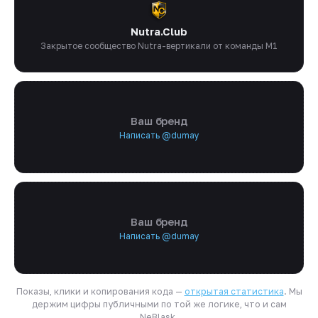
Nutra.Club
Закрытое сообщество Nutra-вертикали от команды M1
Ваш бренд
Написать @dumay
Ваш бренд
Написать @dumay
Показы, клики и копирования кода —
открытая статистика
. Мы
держим цифры публичными по той же логике, что и сам
NeBlask.