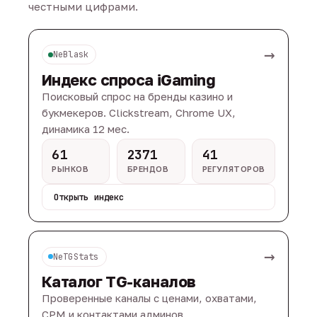
честными цифрами.
→
NeBlask
Индекс спроса iGaming
Поисковый спрос на бренды казино и
букмекеров. Clickstream, Chrome UX,
динамика 12 мес.
61
2371
41
РЫНКОВ
БРЕНДОВ
РЕГУЛЯТОРОВ
Открыть индекс
→
NeTGStats
Каталог TG-каналов
Проверенные каналы с ценами, охватами,
CPM и контактами админов.