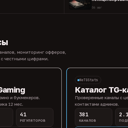
06 авг
сы
каналов, мониторинг офферов,
 с честными цифрами.
NeTGStats
Gaming
Каталог TG-к
зино и букмекеров.
Проверенные каналы с це
ика 12 мес.
контактами админов.
41
381
2.
РЕГУЛЯТОРОВ
КАНАЛОВ
ПОД