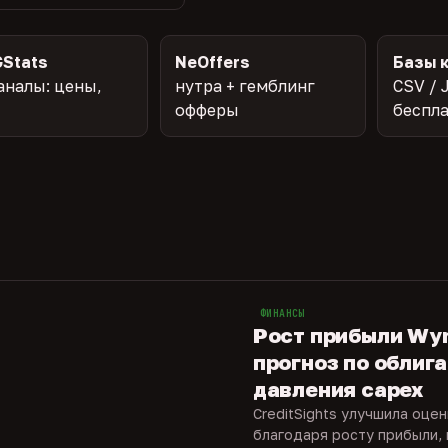
Stats
NeOffers
Базы 
аналы: цены,
нутра + гемблинг
CSV / 
офферы
беспл
ФИНАНСЫ
Рост прибыли Wy
прогноз по облиг
давления capex
CreditSights улучшила оце
благодаря росту прибыли, 