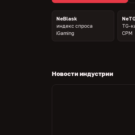
NeBlask
NeTG
индекс спроса
TG-к
iGaming
CPM
Новости индустрии