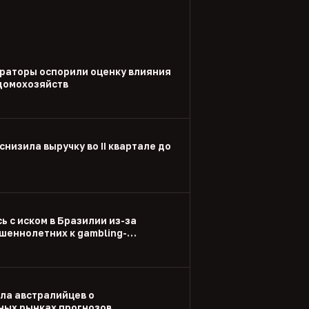
раторы оспорили оценку влияния
 домохозяйств
снизила выручку во II квартале до
ь с иском в Бразилии из-за
шеннолетних к gambling-
ла австралийцев о
ых рынках прогнозов