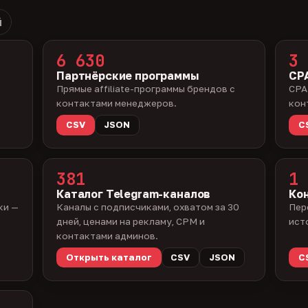
й
6 630
3 
Партнёрские программы
CPA
Прямые affiliate-программы брендов с
CPA
контактами менеджеров.
кон
CSV
JSON
C
381
1 
Каталог Telegram-каналов
Ко
ки —
Каналы с подписчиками, охватом за 30
Пер
дней, ценами на рекламу, CPM и
ист
контактами админов.
Открыть каталог
CSV
JSON
C