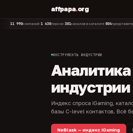
affpapa
.
org
1 990
1 630
381
804
32
компаний
персон
каналов в каталоге
представителей
•
•
•
•
ИНСТРУМЕНТЫ ИНДУСТРИИ
Аналитика и
индустрии
Индекс спроса iGaming, катал
базы C-level контактов. Всё б
NeBlask — индекс iGaming