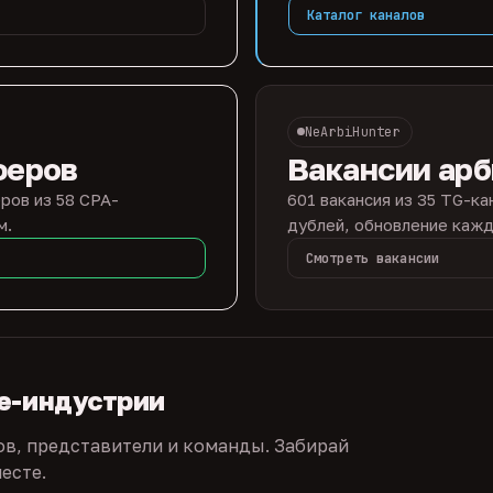
Каталог каналов
NeArbiHunter
феров
Вакансии ар
ров из 58 CPA-
601 вакансия из 35 TG-ка
м.
дублей, обновление кажд
Смотреть вакансии
te-индустрии
ов, представители и команды. Забирай
есте.