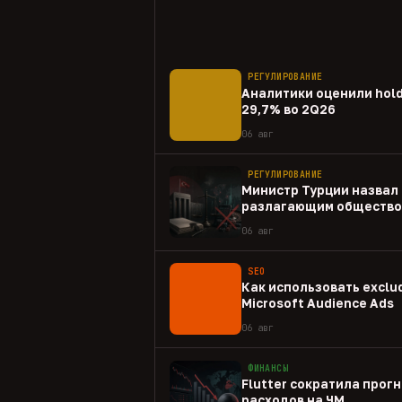
РЕГУЛИРОВАНИЕ
Аналитики оценили hold
29,7% во 2Q26
06 авг
РЕГУЛИРОВАНИЕ
Министр Турции назвал 
разлагающим общество
06 авг
SEO
Как использовать exclud
Microsoft Audience Ads
06 авг
ФИНАНСЫ
Flutter сократила прогн
расходов на ЧМ