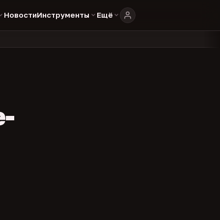
Новости
Инструменты
Ещё
804
325
134
в в каталоге
представителей
админов каналов
команд
•
•
•
•
e-