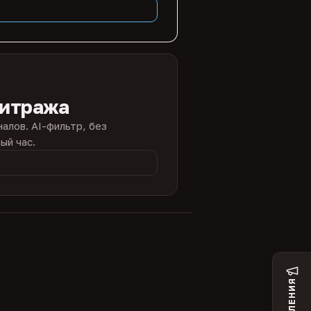
битража
налов. AI-фильтр, без
ый час.