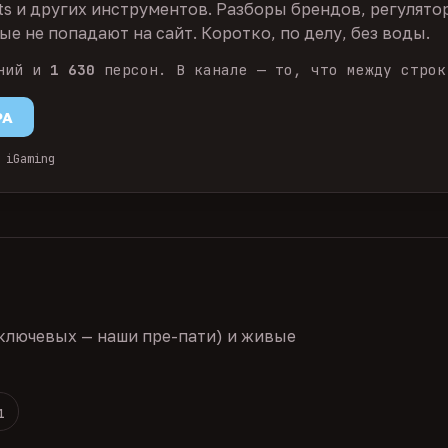
ts и других инструментов. Разборы брендов, регулято
е не попадают на сайт. Коротко, по делу, без воды.
ний и
1 630
персон. В канале — то, что между строк
PA
 iGaming
ключевых — наши пре-пати) и живые
1