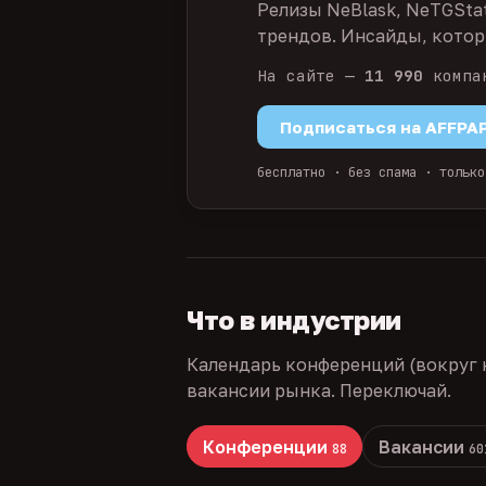
Релизы NeBlask, NeTGSta
трендов. Инсайды, которы
На сайте —
11 990
компа
Подписаться на AFFPA
бесплатно · без спама · только
Что в индустрии
Календарь конференций (вокруг 
вакансии рынка. Переключай.
Конференции
Вакансии
88
60