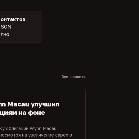
контактов
JSON
атно
Все новости
nn Macau улучшил
ациям на фоне
нку облигаций Wynn Macau
несмотря на увеличение capex в