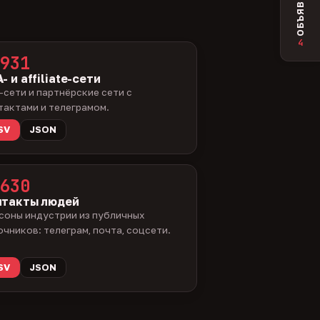
ОБЪЯВЛЕНИЯ
4
931
- и affiliate-сети
-сети и партнёрские сети с
тактами и телеграмом.
SV
JSON
630
нтакты людей
соны индустрии из публичных
очников: телеграм, почта, соцсети.
SV
JSON