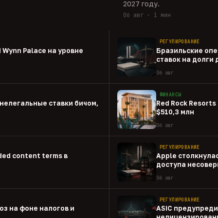
2027 году.
06 авг · 1 мин
РЕГУЛИРОВАНИЕ
 Wynn Palace на уровне
Бразильские опе
ставок на долги
06 авг
ФИНАНСЫ
нелегальные ставки бичом,
Red Rock Resorts 
$510,3 млн
06 авг
РЕГУЛИРОВАНИЕ
ed content terms в
Apple столкнулас
доступа несовер
приложениям
06 авг
РЕГУЛИРОВАНИЕ
оз на фоне налогов и
ASIC предупреди
нелицензированн