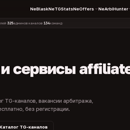
NeBlask
NeTGStats
NeOffers
NeArbiHunter
5
134
11 990
1 630
381
админов каналов
команд
компаний
персон
канало
•
•
•
•
 сервисы affiliat
ог TG-каналов, вакансии арбитража,
есплатно, без регистрации.
Каталог TG-каналов