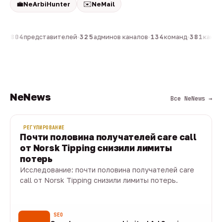
💼
✉️
NeArbiHunter
NeMail
он
·
804
представителей
·
325
админов каналов
·
134
команд
·
381
канало
NeNews
Все NeNews →
РЕГУЛИРОВАНИЕ
Почти половина получателей care call
от Norsk Tipping снизили лимиты
потерь
Исследование: почти половина получателей care
call от Norsk Tipping снизили лимиты потерь.
08 авг · 1 мин
SEO