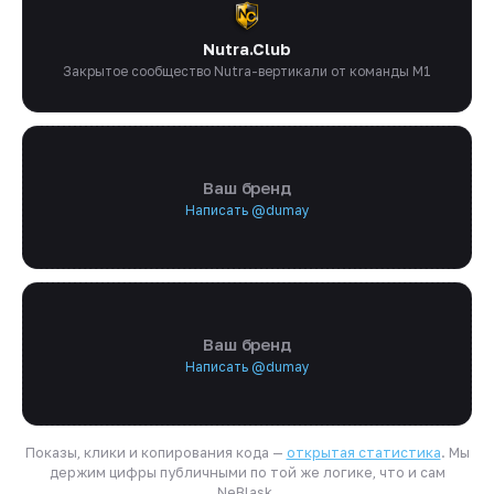
Nutra.Club
Закрытое сообщество Nutra-вертикали от команды M1
Ваш бренд
Написать @dumay
Ваш бренд
Написать @dumay
Показы, клики и копирования кода —
открытая статистика
. Мы
держим цифры публичными по той же логике, что и сам
NeBlask.