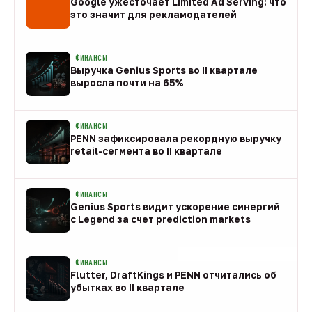
Google ужесточает Limited Ad Serving: что
это значит для рекламодателей
08 авг
ФИНАНСЫ
Выручка Genius Sports во II квартале
выросла почти на 65%
08 авг
ФИНАНСЫ
PENN зафиксировала рекордную выручку
retail-сегмента во II квартале
08 авг
ФИНАНСЫ
Genius Sports видит ускорение синергий
с Legend за счет prediction markets
08 авг
ФИНАНСЫ
Flutter, DraftKings и PENN отчитались об
убытках во II квартале
08 авг