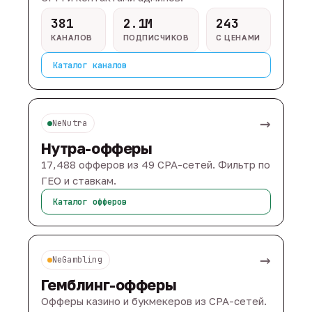
381
2.1M
243
КАНАЛОВ
ПОДПИСЧИКОВ
С ЦЕНАМИ
Каталог каналов
→
NeNutra
Нутра-офферы
17,488 офферов из 49 CPA-сетей. Фильтр по
ГЕО и ставкам.
Каталог офферов
→
NeGambling
Гемблинг-офферы
Офферы казино и букмекеров из CPA-сетей.