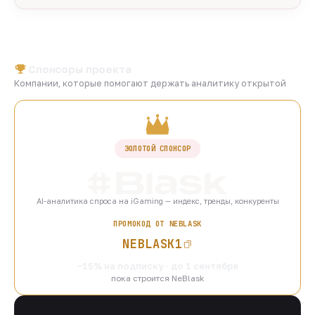
Спонсоры проекта
Компании, которые помогают держать аналитику открытой
ЗОЛОТОЙ СПОНСОР
AI-аналитика спроса на iGaming — индекс, тренды, конкуренты
ПРОМОКОД ОТ NEBLASK
NEBLASK1
−15% на подписку · до 1 сентября
пока строится NeBlask