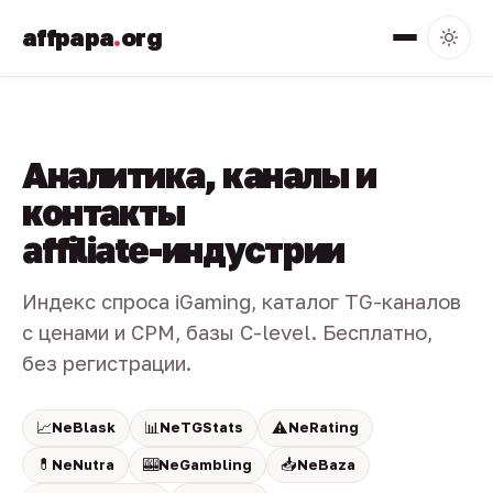
affpapa
.
org
Аналитика, каналы и
контакты
affiliate-индустрии
Индекс спроса iGaming, каталог TG-каналов
с ценами и CPM, базы C-level. Бесплатно,
без регистрации.
📈
📊
⚠️
NeBlask
NeTGStats
NeRating
💊
🎰
📥
NeNutra
NeGambling
NeBaza