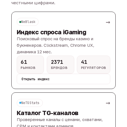
честными цифрами.
→
NeBlask
Индекс спроса iGaming
Поисковый спрос на бренды казино и
букмекеров. Clickstream, Chrome UX,
динамика 12 мес.
61
2371
41
РЫНКОВ
БРЕНДОВ
РЕГУЛЯТОРОВ
Открыть индекс
→
NeTGStats
Каталог TG-каналов
Проверенные каналы с ценами, охватами,
CPM и контактами админов.