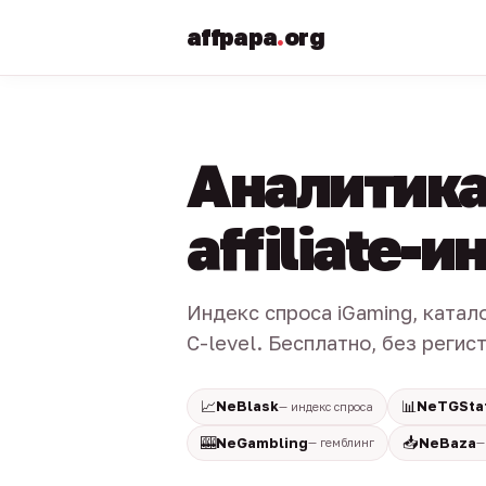
affpapa
.
org
Аналитика
affiliate-
Индекс спроса iGaming, катал
C-level. Бесплатно, без регис
📈
📊
NeBlask
NeTGSta
— индекс спроса
🎰
📥
NeGambling
NeBaza
— гемблинг
—