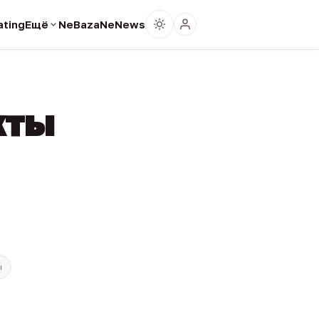
ting
Ещё
NeBaza
NeNews
кты
ы