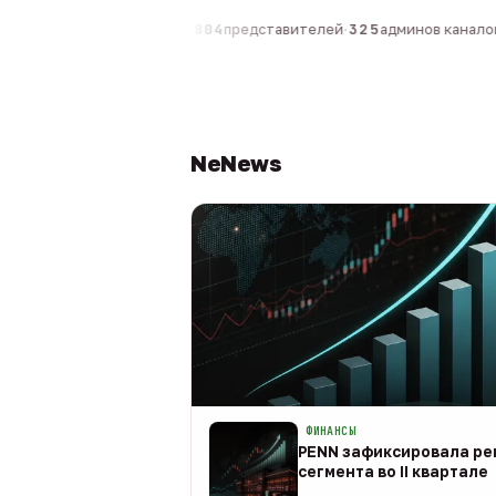
компаний
·
1 630
персон
·
804
представителей
·
325
админов каналов
·
NeNews
ФИНАНСЫ
PENN зафиксировала рек
сегмента во II квартале