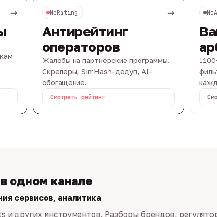
→
→
NeRating
Ne
ы
Антирейтинг
Ва
операторов
ар
вкам
Жалобы на партнёрские программы.
1100
Скреперы, SimHash-дедуп, AI-
филь
обогащение.
кажд
Смотреть рейтинг
См
 в одном канале
ния сервисов, аналитика
ts и других инструментов. Разборы брендов, регулято