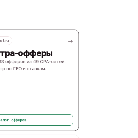
→
Nutra
тра-офферы
88 офферов из 49 CPA-сетей.
тр по ГЕО и ставкам.
талог офферов