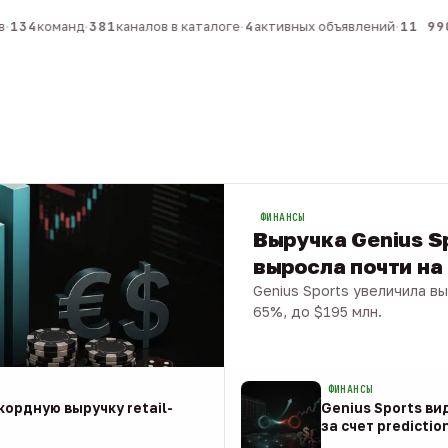
134
команд
·
381
каналов в каталоге
·
4
активных объявлений
·
11 990
ФИНАНСЫ
Выручка Genius Sp
выросла почти на
Genius Sports увеличила вы
65%, до $195 млн.
08 авг · 1 мин
ФИНАНСЫ
ордную выручку retail-
Genius Sports ви
за счет predictio