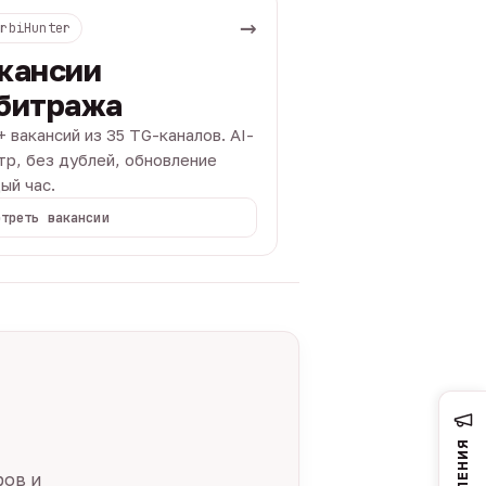
→
ArbiHunter
кансии
битража
+ вакансий из 35 TG-каналов. AI-
тр, без дублей, обновление
ый час.
отреть вакансии
ров и