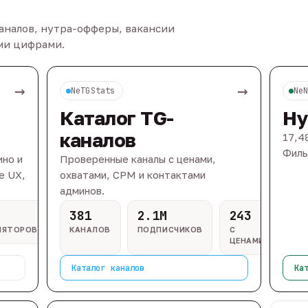
каналов, нутра-офферы, вакансии
ыми цифрами.
→
→
NeTGStats
Ne
Каталог TG-
Ну
каналов
17,4
Филь
ино и
Проверенные каналы с ценами,
e UX,
охватами, CPM и контактами
админов.
381
2.1M
243
ЛЯТОРОВ
КАНАЛОВ
ПОДПИСЧИКОВ
С
ЦЕНАМИ
Каталог каналов
Ка