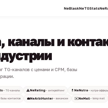
NeBlask
NeTGStats
NeRa
, каналы и конта
индустрии
ог TG-каналов с ценами и CPM, базы
трации.
⚠️
💊
ts
NeRating
NeNutra
— TG-каналы
— антирейтинг
— нутра-оффер
💼
✉️
NeArbiHunter
NeMail
 базы контактов
— вакансии
— temp mail