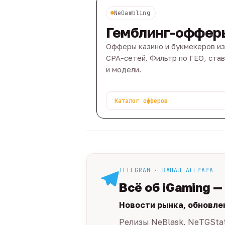
NeGambling
Гемблинг-оффер
Офферы казино и букмекеров из
CPA-сетей. Фильтр по ГЕО, ста
и модели.
Каталог офферов
TELEGRAM · КАНАЛ AFFPAPA
Всё об iGaming —
Новости рынка, обновле
Релизы NeBlask, NeTGSta