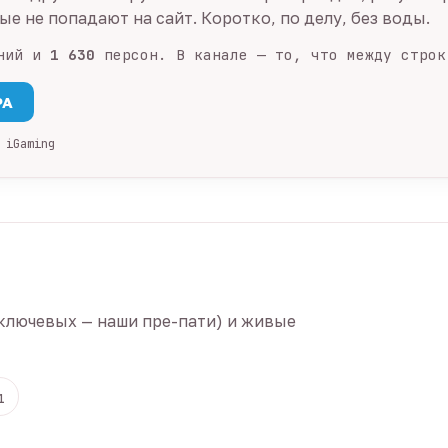
е не попадают на сайт. Коротко, по делу, без воды.
ний и
1 630
персон. В канале — то, что между строк
PA
 iGaming
ключевых — наши пре-пати) и живые
1