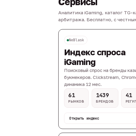
Сервисы
Аналитика iGaming, каталог TG-
арбитража. Бесплатно, с честн
NeBlask
Индекс спроса
iGaming
Поисковый спрос на бренды каз
букмекеров. Clickstream, Chrom
динамика 12 мес.
61
1439
41
РЫНКОВ
БРЕНДОВ
РЕГУ
Открыть индекс