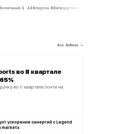
компаний
·
1 630
персон
·
804
представителей
·
325
админов каналов
·
1
Все NeNews →
orts во II квартале
 65%
ручку во II квартале почти на
дит ускорение синергий с Legend
n markets