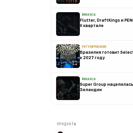
08 авг
ФИНАНСЫ
Flutter, DraftKings и PE
II квартале
08 авг
РЕГУЛИРОВАНИЕ
Бразилия готовит Selec
к 2027 году
08 авг
ФИНАНСЫ
Super Group нацелилась
Зеландии
08 авг
ПРОДУКТЫ