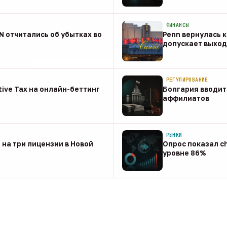
08 авг
ФИНАНСЫ
NN отчитались об убытках во
Penn вернулась к
допускает выход 
08 авг
РЕГУЛИРОВАНИЕ
tive Tax на онлайн-беттинг
Болгария вводит
аффилиатов
08 авг
РЫНКИ
 на три лицензии в Новой
Опрос показал ch
уровне 86%
07 авг