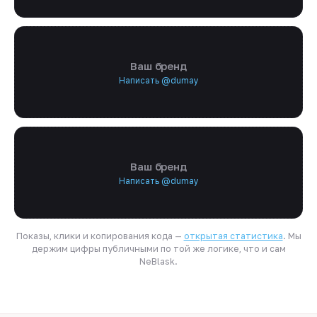
Ваш бренд
Написать @dumay
Ваш бренд
Написать @dumay
Показы, клики и копирования кода —
открытая статистика
. Мы
держим цифры публичными по той же логике, что и сам
NeBlask.