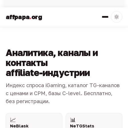
affpapa
.
org
Аналитика, каналы и
контакты
affiliate-индустрии
Индекс спроса iGaming, каталог TG-каналов
с ценами и CPM, базы C-level. Бесплатно,
без регистрации.
📈
📊
NeBlask
NeTGStats