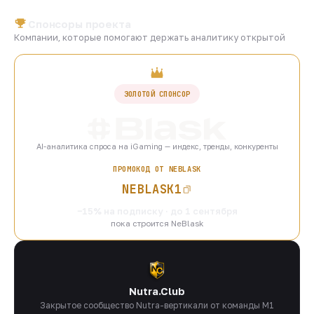
Спонсоры проекта
Компании, которые помогают держать аналитику открытой
ЗОЛОТОЙ СПОНСОР
AI-аналитика спроса на iGaming — индекс, тренды, конкуренты
ПРОМОКОД ОТ NEBLASK
NEBLASK1
−15% на подписку · до 1 сентября
пока строится NeBlask
Nutra.Club
Закрытое сообщество Nutra-вертикали от команды M1