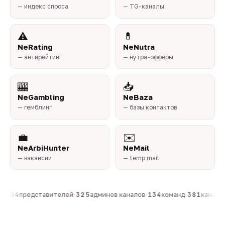
— индекс спроса
— TG-каналы
⚠️
💊
NeRating
NeNutra
— антирейтинг
— нутра-офферы
🎰
📥
NeGambling
NeBaza
— гемблинг
— базы контактов
💼
✉️
NeArbiHunter
NeMail
— вакансии
— temp mail
·
804
представителей
·
325
админов каналов
·
134
команд
·
381
каналов 