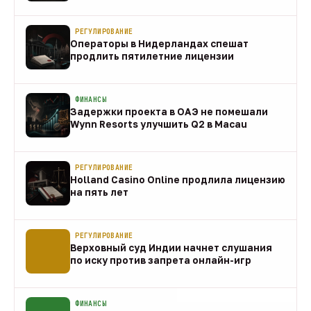
направления
10 авг
РЕГУЛИРОВАНИЕ
Операторы в Нидерландах спешат
продлить пятилетние лицензии
10 авг
ФИНАНСЫ
Задержки проекта в ОАЭ не помешали
Wynn Resorts улучшить Q2 в Macau
10 авг
РЕГУЛИРОВАНИЕ
Holland Casino Online продлила лицензию
на пять лет
10 авг
РЕГУЛИРОВАНИЕ
Верховный суд Индии начнет слушания
по иску против запрета онлайн-игр
10 авг
ФИНАНСЫ