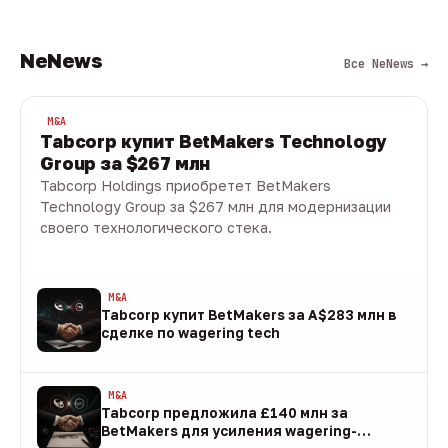
NeNews
Все NeNews →
M&A
Tabcorp купит BetMakers Technology
Group за $267 млн
Tabcorp Holdings приобретет BetMakers
Technology Group за $267 млн для модернизации
своего технологического стека.
10 авг · 1 мин
M&A
Tabcorp купит BetMakers за A$283 млн в
сделке по wagering tech
10 авг
M&A
Tabcorp предложила £140 млн за
BetMakers для усиления wagering-