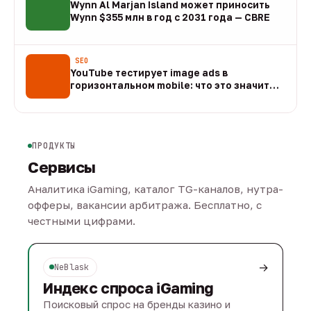
Wynn Al Marjan Island может приносить
Wynn $355 млн в год с 2031 года — CBRE
10 авг
SEO
YouTube тестирует image ads в
горизонтальном mobile: что это значит
для арбитража
09 авг
ПРОДУКТЫ
Сервисы
Аналитика iGaming, каталог TG-каналов, нутра-
офферы, вакансии арбитража. Бесплатно, с
честными цифрами.
→
NeBlask
Индекс спроса iGaming
Поисковый спрос на бренды казино и