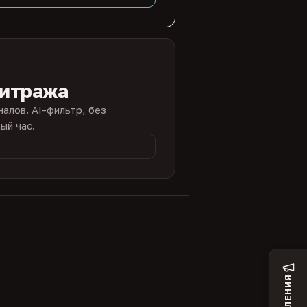
битража
налов. AI-фильтр, без
ый час.