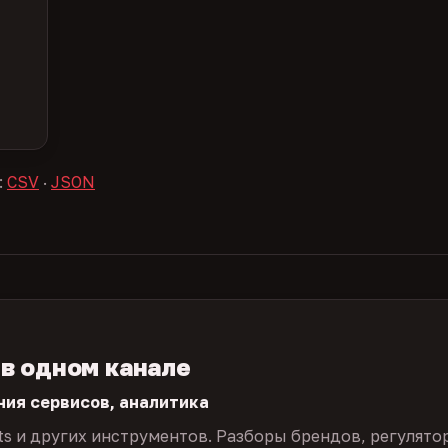
:
CSV
·
JSON
 в одном канале
ния сервисов, аналитика
ts и других инструментов. Разборы брендов, регулято