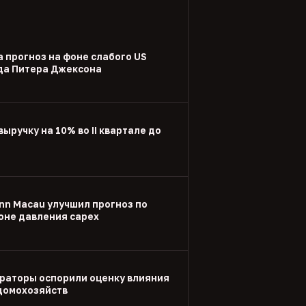
а прогноз на фоне слабого US
ода Питера Джексона
выручку на 10% во II квартале до
nn Macau улучшил прогноз по
оне давления capex
раторы оспорили оценку влияния
 домохозяйств