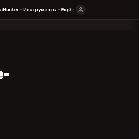
biHunter
Инструменты
Ещё
804
325
134
каталоге
представителей
админов каналов
команд
•
•
•
•
e-