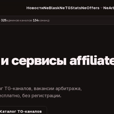
Новости
NeBlask
NeTGStats
NeOffers
NeAr
134
11 990
1 630
381
инов каналов
команд
компаний
персон
каналов в 
•
•
•
•
 сервисы affiliat
ог TG-каналов, вакансии арбитража,
есплатно, без регистрации.
Каталог TG-каналов