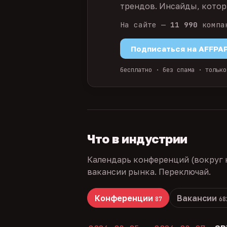
трендов. Инсайды, которы
На сайте —
11 990
компа
Подписаться на AFFPA
бесплатно · без спама · только
Что в индустрии
Календарь конференций (вокруг 
вакансии рынка. Переключай.
Конференции
Вакансии
87
68