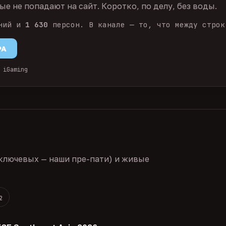
е не попадают на сайт. Коротко, по делу, без воды.
ний и
1 630
персон. В канале — то, что между строк
PA
 iGaming
ключевых — наши пре-пати) и живые
2