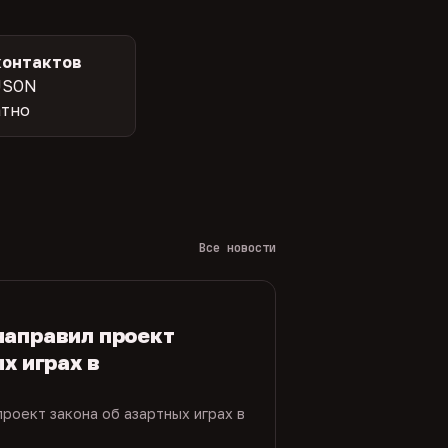
контактов
JSON
атно
Все новости
направил проект
х играх в
роект закона об азартных играх в