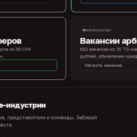
NeArbiHunter
феров
Вакансии ар
ров из 58 CPA-
682 вакансии из 35 TG-ка
м.
дублей, обновление кажд
Смотреть вакансии
te-индустрии
ов, представители и команды. Забирай
есте.