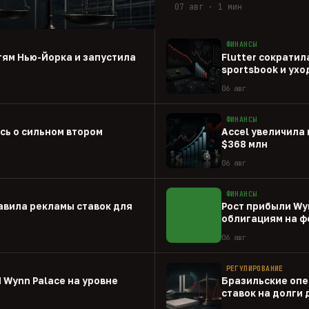
07 авг · 1 мин
ФИНАНСЫ
стям Нью-Йорка и запустила
Flutter сократил
sportsbook и ух
06 авг
ФИНАНСЫ
ась о сильном втором
Accel увеличила 
$368 млн
06 авг
ФИНАНСЫ
авила рекламы ставок для
Рост прибыли Wy
облигациям на ф
06 авг
РЕГУЛИРОВАНИЕ
 Wynn Palace на уровне
Бразильские опе
ставок на долги