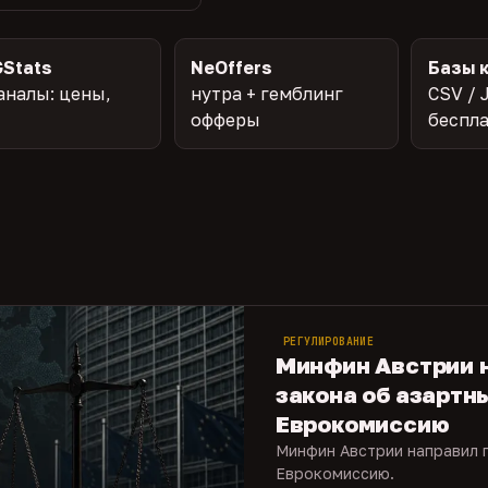
Stats
NeOffers
Базы 
аналы: цены,
нутра + гемблинг
CSV / 
офферы
беспл
РЕГУЛИРОВАНИЕ
Минфин Австрии 
закона об азартны
Еврокомиссию
Минфин Австрии направил п
Еврокомиссию.