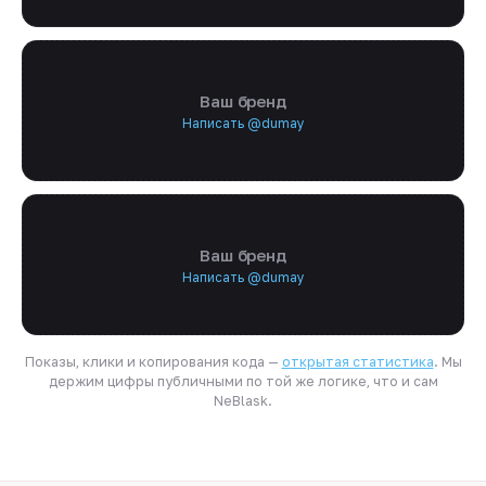
Ваш бренд
Написать @dumay
Ваш бренд
Написать @dumay
Показы, клики и копирования кода —
открытая статистика
. Мы
держим цифры публичными по той же логике, что и сам
NeBlask.