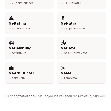
— индекс спроса
— TG-каналы
⚠️
💊
NeRating
NeNutra
— антирейтинг
— нутра-офферы
🎰
📥
NeGambling
NeBaza
— гемблинг
— базы контактов
💼
✉️
NeArbiHunter
NeMail
— вакансии
— temp mail
·
804
представителей
·
325
админов каналов
·
134
команд
·
381
каналов 