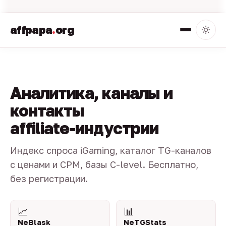
affpapa
.
org
Аналитика, каналы и
контакты
affiliate-индустрии
Индекс спроса iGaming, каталог TG-каналов
с ценами и CPM, базы C-level. Бесплатно,
без регистрации.
📈
📊
NeBlask
NeTGStats