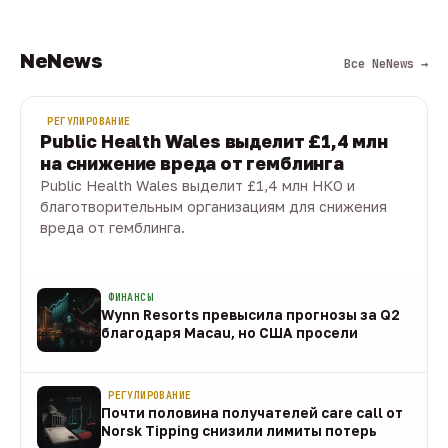
NeNews
Все NeNews →
РЕГУЛИРОВАНИЕ
Public Health Wales выделит £1,4 млн
на снижение вреда от гемблинга
Public Health Wales выделит £1,4 млн НКО и
благотворительным организациям для снижения
вреда от гемблинга.
09 авг · 1 мин
ФИНАНСЫ
Wynn Resorts превысила прогнозы за Q2
благодаря Macau, но США просели
09 авг
РЕГУЛИРОВАНИЕ
Почти половина получателей care call от
Norsk Tipping снизили лимиты потерь