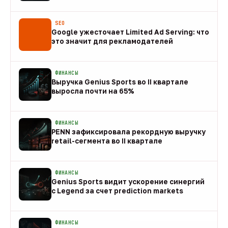
08 авг
SEO
Google ужесточает Limited Ad Serving: что
это значит для рекламодателей
08 авг
ФИНАНСЫ
Выручка Genius Sports во II квартале
выросла почти на 65%
08 авг
ФИНАНСЫ
PENN зафиксировала рекордную выручку
retail-сегмента во II квартале
08 авг
ФИНАНСЫ
Genius Sports видит ускорение синергий
с Legend за счет prediction markets
08 авг
ФИНАНСЫ