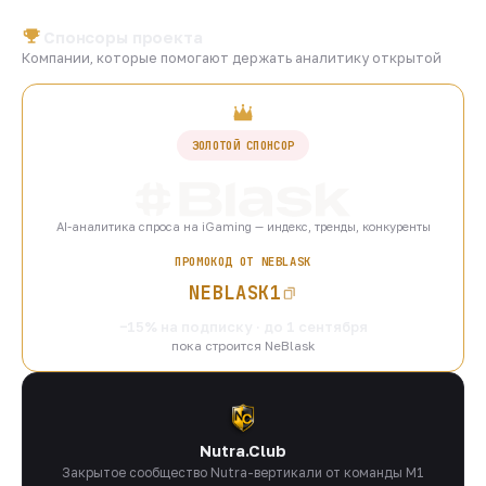
Спонсоры проекта
Компании, которые помогают держать аналитику открытой
ЗОЛОТОЙ СПОНСОР
AI-аналитика спроса на iGaming — индекс, тренды, конкуренты
ПРОМОКОД ОТ NEBLASK
NEBLASK1
−15% на подписку · до 1 сентября
пока строится NeBlask
Nutra.Club
Закрытое сообщество Nutra-вертикали от команды M1