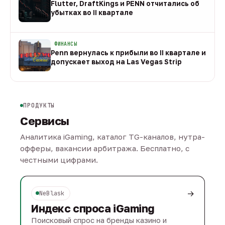
Flutter, DraftKings и PENN отчитались об
убытках во II квартале
08 авг
ФИНАНСЫ
Penn вернулась к прибыли во II квартале и
допускает выход на Las Vegas Strip
08 авг
ПРОДУКТЫ
Сервисы
Аналитика iGaming, каталог TG-каналов, нутра-
офферы, вакансии арбитража. Бесплатно, с
честными цифрами.
→
NeBlask
Индекс спроса iGaming
Поисковый спрос на бренды казино и