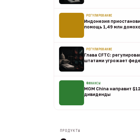
07 авг
РЕГУЛИРОВАНИЕ
Индонезия приостанов
помощь 1,49 млн домох
07 авг
РЕГУЛИРОВАНИЕ
Глава CFTC: регулирова
штатами угрожает фед
07 авг
ФИНАНСЫ
MGM China направит $1
дивиденды
07 авг
ПРОДУКТЫ