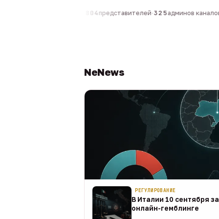
компаний
·
1 630
персон
·
804
представителей
·
325
админов каналов
·
NeNews
РЕГУЛИРОВАНИЕ
В Италии 10 сентября з
онлайн-гемблинге