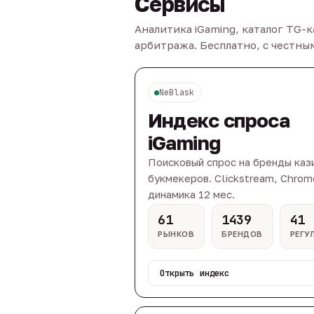
Сервисы
Аналитика iGaming, каталог TG-
арбитража. Бесплатно, с честн
NeBlask
Индекс спроса
iGaming
Поисковый спрос на бренды каз
букмекеров. Clickstream, Chrom
динамика 12 мес.
61
1439
41
РЫНКОВ
БРЕНДОВ
РЕГУ
Открыть индекс