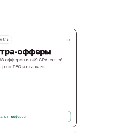
→
Nutra
тра-офферы
88 офферов из 49 CPA-сетей.
тр по ГЕО и ставкам.
талог офферов