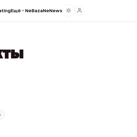
ting
Ещё
NeBaza
NeNews
кты
ы