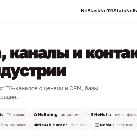
NeBlask
NeTGStats
NeRa
, каналы и конта
индустрии
ог TG-каналов с ценами и CPM, базы
трации.
⚠️
💊
ts
NeRating
NeNutra
— TG-каналы
— антирейтинг
— нутра-оффер
💼
✉️
NeArbiHunter
NeMail
 базы контактов
— вакансии
— temp mail