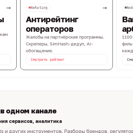
→
→
NeRating
Ne
ы
Антирейтинг
Ва
операторов
ар
вкам
Жалобы на партнёрские программы.
1100
Скреперы, SimHash-дедуп, AI-
филь
обогащение.
кажд
Смотреть рейтинг
См
 в одном канале
ния сервисов, аналитика
ts и других инструментов. Разборы брендов, регулято