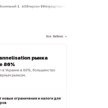
омпаний
·
1 630
персон
·
804
представителей
·
325
админов каналов
·
1
Все NeNews →
annelisation рынка
не 86%
on в Украине в 86%, большинство
черным рынком.
т новые ограничения и налоги для
ров