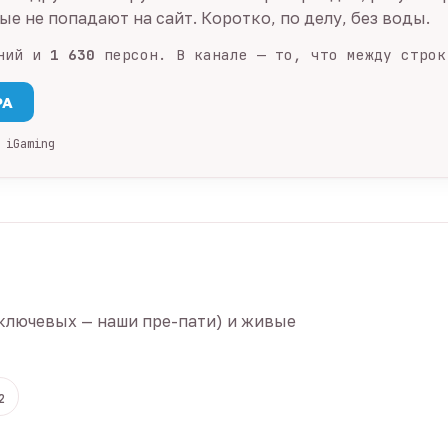
е не попадают на сайт. Коротко, по делу, без воды.
ний и
1 630
персон. В канале — то, что между строк
PA
 iGaming
ключевых — наши пре-пати) и живые
2