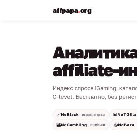
affpapa
.
org
Аналитика
affiliate-
Индекс спроса iGaming, катал
C-level. Бесплатно, без регис
📈
📊
NeBlask
NeTGSta
— индекс спроса
🎰
📥
NeGambling
NeBaza
— гемблинг
—