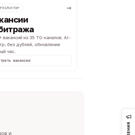
→
ArbiHunter
кансии
битража
+ вакансий из 35 TG-каналов. AI-
тр, без дублей, обновление
ый час.
отреть вакансии
ров и