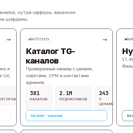
каналов, нутра-офферы, вакансии
ыми цифрами.
→
→
NeTGStats
Ne
Каталог TG-
Ну
каналов
17,4
Филь
ино и
Проверенные каналы с ценами,
e UX,
охватами, CPM и контактами
админов.
381
2.1M
243
ЛЯТОРОВ
КАНАЛОВ
ПОДПИСЧИКОВ
С
ЦЕНАМИ
Каталог каналов
Ка