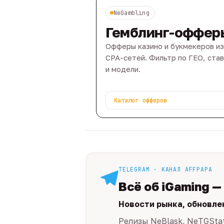
NeGambling
Гемблинг-оффер
Офферы казино и букмекеров из
CPA-сетей. Фильтр по ГЕО, ста
и модели.
Каталог офферов
TELEGRAM · КАНАЛ AFFPAPA
Всё об iGaming —
Новости рынка, обновле
Релизы NeBlask, NeTGSta