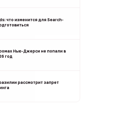
Ads: что изменится для Search-
подготовиться
ромах Нью-Джерси не попали в
26 год
разилии рассмотрит запрет
инга