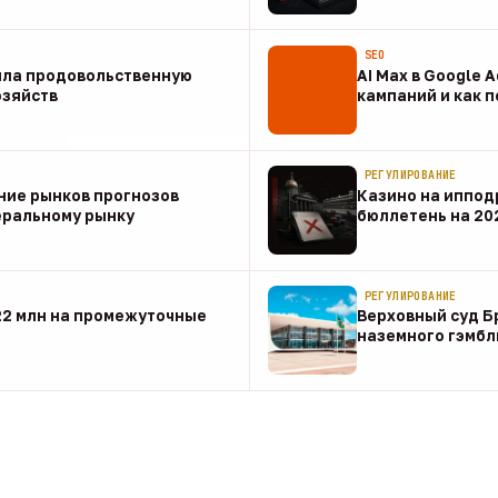
07 авг
SEO
ила продовольственную
AI Max в Google 
озяйств
кампаний и как 
07 авг
РЕГУЛИРОВАНИЕ
ние рынков прогнозов
Казино на иппод
еральному рынку
бюллетень на 20
07 авг
РЕГУЛИРОВАНИЕ
22 млн на промежуточные
Верховный суд Б
наземного гэмбл
07 авг