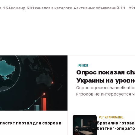
134
команд
·
381
каналов в каталоге
·
4
активных объявлений
·
11 990
к
РЫНКИ
Опрос показал ch
Украины на уров
Опрос оценил channelisati
игроков не интересуется 
07 авг · 1 мин
РЕГУЛИРОВАНИЕ
апустят портал для споров в
Бразилия готови
беттинг-операто