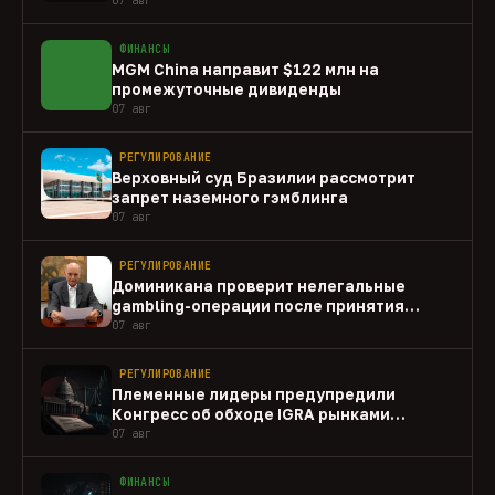
ФИНАНСЫ
MGM China направит $122 млн на
промежуточные дивиденды
07 авг
РЕГУЛИРОВАНИЕ
Верховный суд Бразилии рассмотрит
запрет наземного гэмблинга
07 авг
РЕГУЛИРОВАНИЕ
Доминикана проверит нелегальные
gambling-операции после принятия
закона
07 авг
РЕГУЛИРОВАНИЕ
Племенные лидеры предупредили
Конгресс об обходе IGRA рынками
прогнозов
07 авг
ФИНАНСЫ