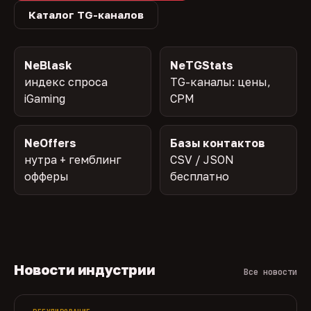
Каталог TG-каналов
NeBlask
NeTGStats
индекс спроса
TG-каналы: цены,
iGaming
CPM
NeOffers
Базы контактов
нутра + гемблинг
CSV / JSON
офферы
бесплатно
Новости индустрии
Все новости