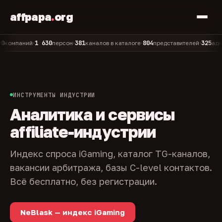
affpapa
.
org
1 630
381
804
325
паний
персон
каналов в каталоге
представителей
админов
•
•
•
•
ИНСТРУМЕНТЫ ИНДУСТРИИ
Аналитика и сервисы
affiliate-индустрии
Индекс спроса iGaming, каталог TG-каналов,
вакансии арбитража, базы C-level контактов.
Всё бесплатно, без регистрации.
NeBlask — индекс iGaming