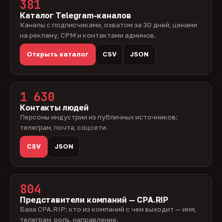
381
Каталог Telegram-каналов
Каналы с подписчиками, охватом за 30 дней, ценами
на рекламу, CPM и контактами админов.
Открыть каталог
CSV
JSON
1 630
Контакты людей
Персоны индустрии из публичных источников:
телеграм, почта, соцсети.
CSV
JSON
804
Представители компаний — CPA.RIP
База CPA.RIP: кто из компаний с чем выходит — имя,
телеграм, роль, направление.