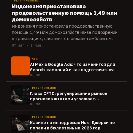
РЕГУЛИРОВАНИЕ
Индонезия приостановила
продовольственную помощь 1,49 млн
домохозяйств
Индонезия приостановила продовольственную
помощь 1,49 млн домохозяйств из-за подозрений
в транзакциях, связанных с онлайн-гемблингом.
07 авг · 1 мин
SEO
AI Max в Google Ads: что изменится для
Search-кампаний и как подготовиться
07 авг
РЕГУЛИРОВАНИЕ
Глава CFTC: регулирование рынков
прогнозов штатами угрожает
федеральному рынку
07 авг
РЕГУЛИРОВАНИЕ
Казино на ипподромах Нью-Джерси не
попали в бюллетень на 2026 год
07 авг