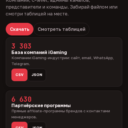
Компании, C-level, админы каналов,
представители и команды. Забирай файлом или
смотри таблицей на месте.
Скачать
Смотреть таблицей
3 303
База компаний iGaming
Компании iGaming-индустрии: сайт, email, WhatsApp,
Telegram.
CSV
JSON
6 630
Партнёрские программы
Прямые affiliate-программы брендов с контактами
менеджеров.
CSV
JSON