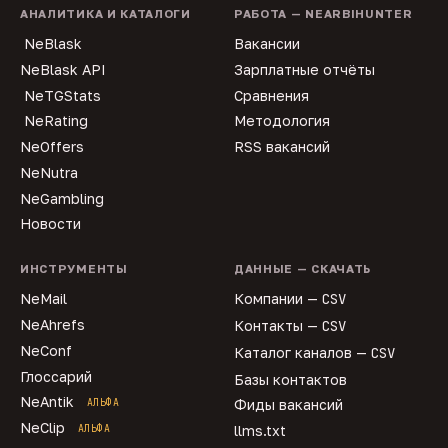
АНАЛИТИКА И КАТАЛОГИ
РАБОТА — NEARBIHUNTER
NeBlask
Вакансии
NeBlask API
Зарплатные отчёты
NeTGStats
Сравнения
NeRating
Методология
NeOffers
RSS вакансий
NeNutra
NeGambling
Новости
ИНСТРУМЕНТЫ
ДАННЫЕ — СКАЧАТЬ
NeMail
Компании —
CSV
NeAhrefs
Контакты —
CSV
NeConf
Каталог каналов —
CSV
Глоссарий
Базы контактов
NeAntik
АЛЬФА
Фиды вакансий
NeClip
АЛЬФА
llms.txt