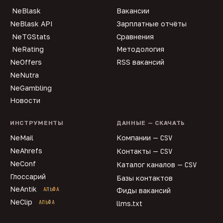
NeBlask
Вакансии
NeBlask API
Зарплатные отчёты
NeTGStats
Сравнения
NeRating
Методология
NeOffers
RSS вакансий
NeNutra
NeGambling
Новости
ИНСТРУМЕНТЫ
ДАННЫЕ — СКАЧАТЬ
NeMail
Компании —
CSV
NeAhrefs
Контакты —
CSV
NeConf
Каталог каналов —
CSV
Глоссарий
Базы контактов
NeAntik
АЛЬФА
Фиды вакансий
NeClip
АЛЬФА
llms.txt