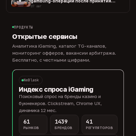
gambling-операции после принятия
закона
07 авг
ПРОДУКТЫ
Открытые сервисы
Аналитика iGaming, каталог TG-каналов,
мониторинг офферов, вакансии арбитража.
Бесплатно, с честными цифрами.
NeBlask
Индекс спроса iGaming
Поисковый спрос на бренды казино и
букмекеров. Clickstream, Chrome UX,
динамика 12 мес.
61
1439
41
РЫНКОВ
БРЕНДОВ
РЕГУЛЯТОРОВ