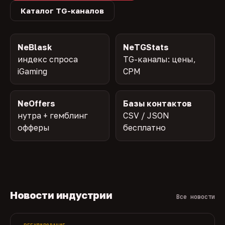
Каталог TG-каналов
NeBlask
NeTGStats
индекс спроса
TG-каналы: цены,
iGaming
CPM
NeOffers
Базы контактов
нутра + гемблинг
CSV / JSON
офферы
бесплатно
Новости индустрии
Все новости