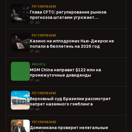
РЕГУЛИРОВАНИЕ
Глава CFTC: регулирование рынков
прогнозов штатами угрожает
федеральному рынку
07 авг
РЕГУЛИРОВАНИЕ
Казино на ипподромах Нью-Джерси не
попали в бюллетень на 2026 год
07 авг
ФИНАНСЫ
MGM China направит $122 млн на
промежуточные дивиденды
07 авг
РЕГУЛИРОВАНИЕ
Верховный суд Бразилии рассмотрит
запрет наземного гэмблинга
07 авг
РЕГУЛИРОВАНИЕ
Доминикана проверит нелегальные