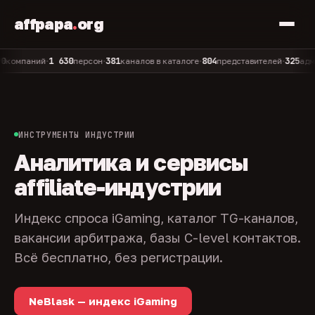
affpapa
.
org
1 630
381
804
325
паний
персон
каналов в каталоге
представителей
админов 
•
•
•
•
ИНСТРУМЕНТЫ ИНДУСТРИИ
Аналитика и сервисы
affiliate-индустрии
Индекс спроса iGaming, каталог TG-каналов,
вакансии арбитража, базы C-level контактов.
Всё бесплатно, без регистрации.
NeBlask — индекс iGaming