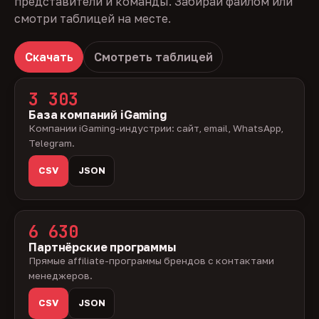
представители и команды. Забирай файлом или
смотри таблицей на месте.
Скачать
Смотреть таблицей
3 303
База компаний iGaming
Компании iGaming-индустрии: сайт, email, WhatsApp,
Telegram.
CSV
JSON
6 630
Партнёрские программы
Прямые affiliate-программы брендов с контактами
менеджеров.
CSV
JSON