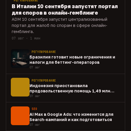
РЕГУЛИРОВАНИЕ
В Италии 10 сентября запустят портал
для споров в онлайн-гемблинге
ADM 10 сентября запустит централизованный
портал для жалоб по спорам в сфере онлайн-
гемблинга.
07 авг · 1 мин
РЕГУЛИРОВАНИЕ
Бразилия готовит новые ограничения и
налоги для беттинг-операторов
07 авг
РЕГУЛИРОВАНИЕ
Индонезия приостановила
продовольственную помощь 1,49 млн
домохозяйств
07 авг
SEO
AI Max в Google Ads: что изменится для
Search-кампаний и как подготовиться
07 авг