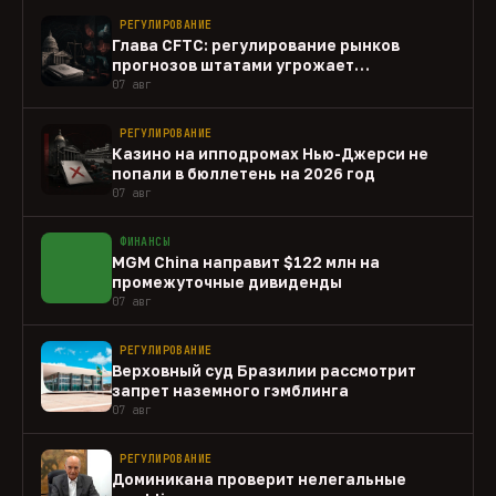
РЕГУЛИРОВАНИЕ
Глава CFTC: регулирование рынков
прогнозов штатами угрожает
федеральному рынку
07 авг
РЕГУЛИРОВАНИЕ
Казино на ипподромах Нью-Джерси не
попали в бюллетень на 2026 год
07 авг
ФИНАНСЫ
MGM China направит $122 млн на
промежуточные дивиденды
07 авг
РЕГУЛИРОВАНИЕ
Верховный суд Бразилии рассмотрит
запрет наземного гэмблинга
07 авг
РЕГУЛИРОВАНИЕ
Доминикана проверит нелегальные