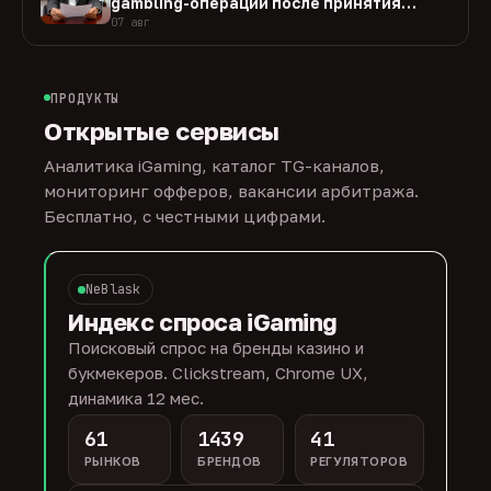
gambling-операции после принятия
закона
07 авг
ПРОДУКТЫ
Открытые сервисы
Аналитика iGaming, каталог TG-каналов,
мониторинг офферов, вакансии арбитража.
Бесплатно, с честными цифрами.
NeBlask
Индекс спроса iGaming
Поисковый спрос на бренды казино и
букмекеров. Clickstream, Chrome UX,
динамика 12 мес.
61
1439
41
РЫНКОВ
БРЕНДОВ
РЕГУЛЯТОРОВ