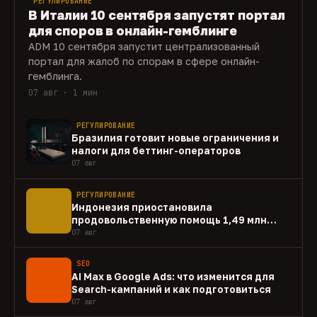
РЕГУЛИРОВАНИЕ
В Италии 10 сентября запустят портал
для споров в онлайн-гемблинге
ADM 10 сентября запустит централизованный
портал для жалоб по спорам в сфере онлайн-
гемблинга.
07 авг · 1 мин
РЕГУЛИРОВАНИЕ
Бразилия готовит новые ограничения и
налоги для беттинг-операторов
07 авг
РЕГУЛИРОВАНИЕ
Индонезия приостановила
продовольственную помощь 1,49 млн
домохозяйств
07 авг
SEO
AI Max в Google Ads: что изменится для
Search-кампаний и как подготовиться
07 авг