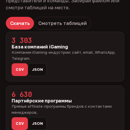
представители и команды. Забирай файлом или
смотри таблицей на месте.
Скачать
Смотреть таблицей
3 303
База компаний iGaming
Компании iGaming-индустрии: сайт, email, WhatsApp,
Telegram.
CSV
JSON
6 630
Партнёрские программы
Прямые affiliate-программы брендов с контактами
менеджеров.
CSV
JSON