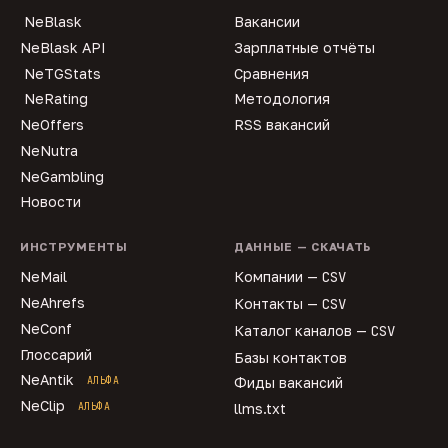
NeBlask
Вакансии
NeBlask API
Зарплатные отчёты
NeTGStats
Сравнения
NeRating
Методология
NeOffers
RSS вакансий
NeNutra
NeGambling
Новости
ИНСТРУМЕНТЫ
ДАННЫЕ — СКАЧАТЬ
NeMail
Компании —
CSV
NeAhrefs
Контакты —
CSV
NeConf
Каталог каналов —
CSV
Глоссарий
Базы контактов
NeAntik
АЛЬФА
Фиды вакансий
NeClip
АЛЬФА
llms.txt