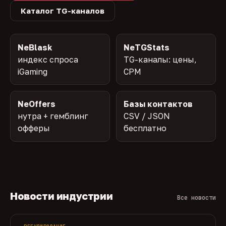
Каталог TG-каналов
NeBlask
NeTGStats
индекс спроса
TG-каналы: цены,
iGaming
CPM
NeOffers
Базы контактов
нутра + гемблинг
CSV / JSON
офферы
бесплатно
Новости индустрии
Все новости