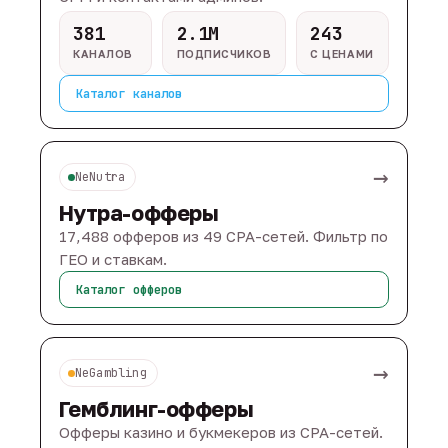
381
2.1M
243
КАНАЛОВ
ПОДПИСЧИКОВ
С ЦЕНАМИ
Каталог каналов
→
NeNutra
Нутра-офферы
17,488 офферов из 49 CPA-сетей. Фильтр по
ГЕО и ставкам.
Каталог офферов
→
NeGambling
Гемблинг-офферы
Офферы казино и букмекеров из CPA-сетей.