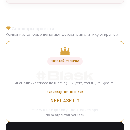
Спонсоры проекта
Компании, которые помогают держать аналитику открытой
ЗОЛОТОЙ СПОНСОР
AI-аналитика спроса на iGaming — индекс, тренды, конкуренты
ПРОМОКОД ОТ NEBLASK
NEBLASK1
−15% на подписку · до 1 сентября
пока строится NeBlask