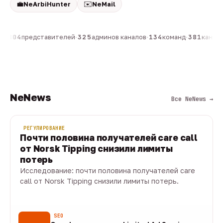
💼
✉️
NeArbiHunter
NeMail
н
·
804
представителей
·
325
админов каналов
·
134
команд
·
381
каналов
NeNews
Все NeNews →
РЕГУЛИРОВАНИЕ
Почти половина получателей care call
от Norsk Tipping снизили лимиты
потерь
Исследование: почти половина получателей care
call от Norsk Tipping снизили лимиты потерь.
08 авг · 1 мин
SEO