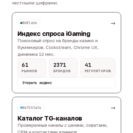
честными цифрами.
→
NeBlask
Индекс спроса iGaming
Поисковый спрос на бренды казино и
букмекеров. Clickstream, Chrome UX,
динамика 12 мес.
61
2371
41
РЫНКОВ
БРЕНДОВ
РЕГУЛЯТОРОВ
Открыть индекс
→
NeTGStats
Каталог TG-каналов
Проверенные каналы с ценами, охватами,
CPM и контактами админов.