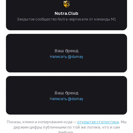
Nutra.Club
Закрытое сообщество Nutra-вертикали от команды M1
Ваш бренд
Написать @dumay
Ваш бренд
Написать @dumay
Показы, клики и копирования кода —
открытая статистика
. Мы
держим цифры публичными по той же логике, что и сам
NeBlask.