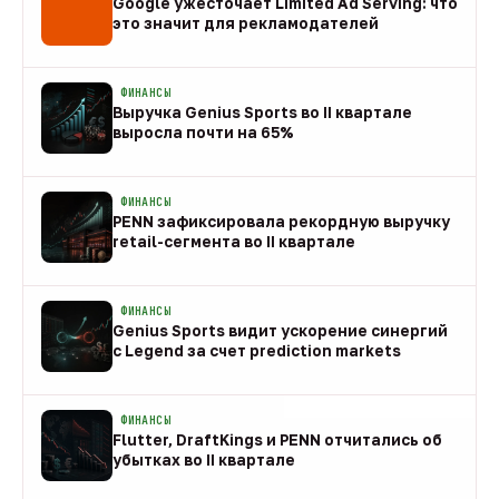
Google ужесточает Limited Ad Serving: что
это значит для рекламодателей
08 авг
ФИНАНСЫ
Выручка Genius Sports во II квартале
выросла почти на 65%
08 авг
ФИНАНСЫ
PENN зафиксировала рекордную выручку
retail-сегмента во II квартале
08 авг
ФИНАНСЫ
Genius Sports видит ускорение синергий
с Legend за счет prediction markets
08 авг
ФИНАНСЫ
Flutter, DraftKings и PENN отчитались об
убытках во II квартале
08 авг