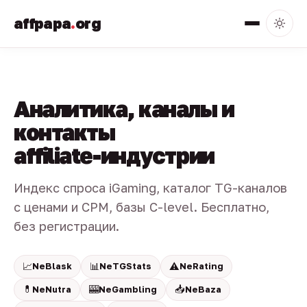
affpapa
.
org
Аналитика, каналы и
контакты
affiliate-индустрии
Индекс спроса iGaming, каталог TG-каналов
с ценами и CPM, базы C-level. Бесплатно,
без регистрации.
📈
📊
⚠️
NeBlask
NeTGStats
NeRating
💊
🎰
📥
NeNutra
NeGambling
NeBaza