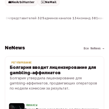
💼
✉️
NeArbiHunter
NeMail
н
·
804
представителей
·
325
админов каналов
·
134
команд
·
381
каналов
NeNews
Все NeNews →
РЕГУЛИРОВАНИЕ
Болгария вводит лицензирование для
gambling-аффилиатов
Болгария утвердила лицензирование для
gambling-аффилиатов, продвигающих операторов
по модели комиссии за результат.
08 авг · 1 мин
ФИНАНСЫ