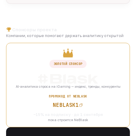
Спонсоры проекта
Компании, которые помогают держать аналитику открытой
ЗОЛОТОЙ СПОНСОР
AI-аналитика спроса на iGaming — индекс, тренды, конкуренты
ПРОМОКОД ОТ NEBLASK
NEBLASK1
−15% на подписку · до 1 сентября
пока строится NeBlask