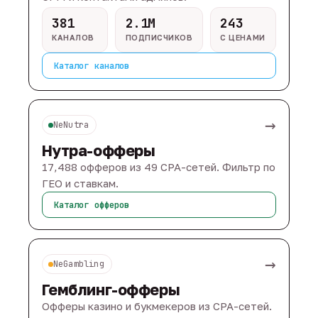
381
2.1M
243
КАНАЛОВ
ПОДПИСЧИКОВ
С ЦЕНАМИ
Каталог каналов
→
NeNutra
Нутра-офферы
17,488 офферов из 49 CPA-сетей. Фильтр по
ГЕО и ставкам.
Каталог офферов
→
NeGambling
Гемблинг-офферы
Офферы казино и букмекеров из CPA-сетей.