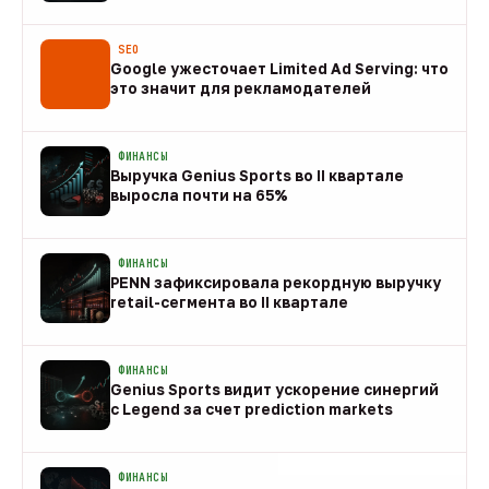
08 авг
SEO
Google ужесточает Limited Ad Serving: что
это значит для рекламодателей
08 авг
ФИНАНСЫ
Выручка Genius Sports во II квартале
выросла почти на 65%
08 авг
ФИНАНСЫ
PENN зафиксировала рекордную выручку
retail-сегмента во II квартале
08 авг
ФИНАНСЫ
Genius Sports видит ускорение синергий
с Legend за счет prediction markets
08 авг
ФИНАНСЫ