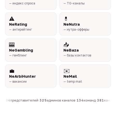
— индекс спроса
— TG-каналы
⚠️
💊
NeRating
NeNutra
— антирейтинг
— нутра-офферы
🎰
📥
NeGambling
NeBaza
— гемблинг
— базы контактов
💼
✉️
NeArbiHunter
NeMail
— вакансии
— temp mail
·
804
представителей
·
325
админов каналов
·
134
команд
·
381
каналов