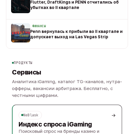
Flutter, DraftKings и PENN отчитались об
убытках во II квартале
08 авг
ФИНАНСЫ
Penn вернулась к прибыли во II квартале и
допускает выход на Las Vegas Strip
08 авг
ПРОДУКТЫ
Сервисы
Аналитика iGaming, каталог TG-каналов, нутра-
офферы, вакансии арбитража. Бесплатно, с
честными цифрами.
→
NeBlask
Индекс спроса iGaming
Поисковый спрос на бренды казино и