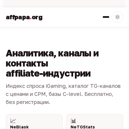
affpapa
.
org
Аналитика, каналы и
контакты
affiliate-индустрии
Индекс спроса iGaming, каталог TG-каналов
с ценами и CPM, базы C-level. Бесплатно,
без регистрации.
📈
📊
NeBlask
NeTGStats