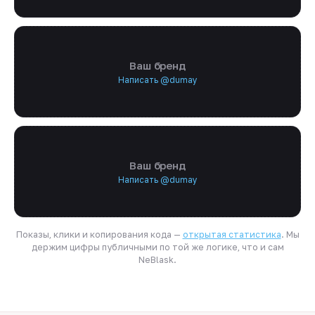
Ваш бренд
Написать @dumay
Ваш бренд
Написать @dumay
Показы, клики и копирования кода —
открытая статистика
. Мы
держим цифры публичными по той же логике, что и сам
NeBlask.