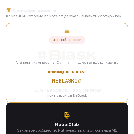
Спонсоры проекта
Компании, которые помогают держать аналитику открытой
ЗОЛОТОЙ СПОНСОР
AI-аналитика спроса на iGaming — индекс, тренды, конкуренты
ПРОМОКОД ОТ NEBLASK
NEBLASK1
−15% на подписку · до 1 сентября
пока строится NeBlask
Nutra.Club
Закрытое сообщество Nutra-вертикали от команды M1