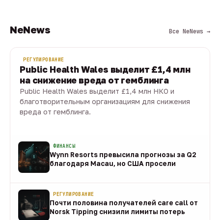
NeNews
Все NeNews →
РЕГУЛИРОВАНИЕ
Public Health Wales выделит £1,4 млн
на снижение вреда от гемблинга
Public Health Wales выделит £1,4 млн НКО и
благотворительным организациям для снижения
вреда от гемблинга.
09 авг · 1 мин
ФИНАНСЫ
Wynn Resorts превысила прогнозы за Q2
благодаря Macau, но США просели
09 авг
РЕГУЛИРОВАНИЕ
Почти половина получателей care call от
Norsk Tipping снизили лимиты потерь