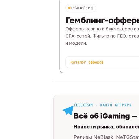
NeGambling
Гемблинг-оффер
Офферы казино и букмекеров из
CPA-сетей. Фильтр по ГЕО, ста
и модели.
Каталог офферов
TELEGRAM · КАНАЛ AFFPAPA
Всё об iGaming —
Новости рынка, обновле
Релизы NeBlask, NeTGSta