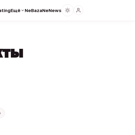
ting
Ещё
NeBaza
NeNews
кты
ы