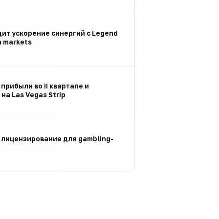
дит ускорение синергий с Legend
n markets
 прибыли во II квартале и
на Las Vegas Strip
 лицензирование для gambling-