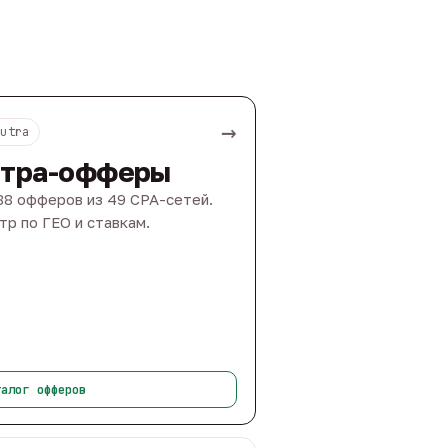
→
Nutra
тра-офферы
88 офферов из 49 CPA-сетей.
тр по ГЕО и ставкам.
талог офферов