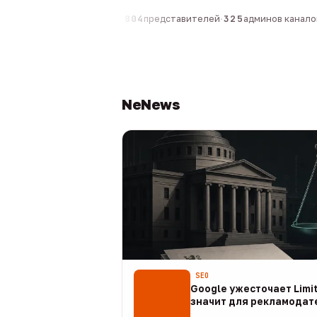
компаний
·
1 630
персон
·
804
представителей
·
325
админов каналов
·
NeNews
SEO
Google ужесточает Limit
значит для рекламодат