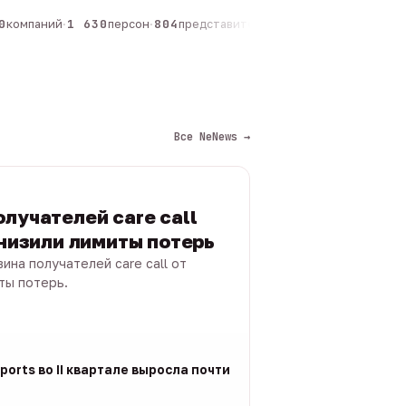
компаний
·
1 630
персон
·
804
представителей
·
325
админов каналов
·
Все NeNews →
лучателей care call
снизили лимиты потерь
ина получателей care call от
ты потерь.
ports во II квартале выросла почти