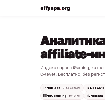
affpapa
.
org
Аналитика
affiliate-
Индекс спроса iGaming, катал
C-level. Бесплатно, без регис
📈
📊
NeBlask
NeTGSta
— индекс спроса
🎰
📥
NeGambling
NeBaza
— гемблинг
—