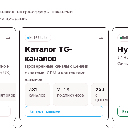
каналов, нутра-офферы, вакансии
ыми цифрами.
→
→
NeTGStats
Ne
Каталог TG-
Ну
каналов
17,4
Филь
ино и
Проверенные каналы с ценами,
e UX,
охватами, CPM и контактами
админов.
381
2.1M
243
ЛЯТОРОВ
КАНАЛОВ
ПОДПИСЧИКОВ
С
ЦЕНАМИ
Каталог каналов
Ка