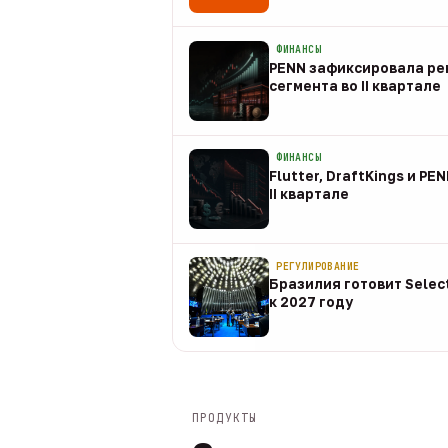
08 авг
ФИНАНСЫ
PENN зафиксировала рек
сегмента во II квартале
08 авг
ФИНАНСЫ
Flutter, DraftKings и PE
II квартале
08 авг
РЕГУЛИРОВАНИЕ
Бразилия готовит Selec
к 2027 году
08 авг
ПРОДУКТЫ