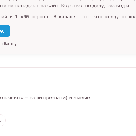
е не попадают на сайт. Коротко, по делу, без воды.
ний и
1 630
персон. В канале — то, что между строк
PA
 iGaming
ключевых — наши пре-пати) и живые
9