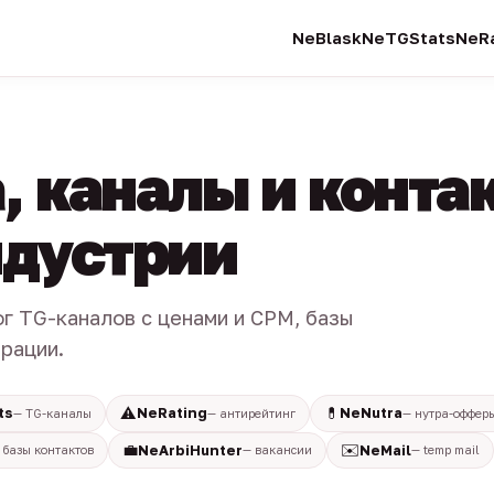
NeBlask
NeTGStats
NeRa
, каналы и конта
индустрии
ог TG-каналов с ценами и CPM, базы
трации.
⚠️
💊
ts
NeRating
NeNutra
— TG-каналы
— антирейтинг
— нутра-оффер
💼
✉️
NeArbiHunter
NeMail
 базы контактов
— вакансии
— temp mail