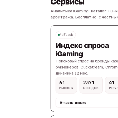
Сервисы
Аналитика iGaming, каталог TG-
арбитража. Бесплатно, с честн
NeBlask
Индекс спроса
iGaming
Поисковый спрос на бренды каз
букмекеров. Clickstream, Chrom
динамика 12 мес.
61
2371
41
РЫНКОВ
БРЕНДОВ
РЕГУ
Открыть индекс