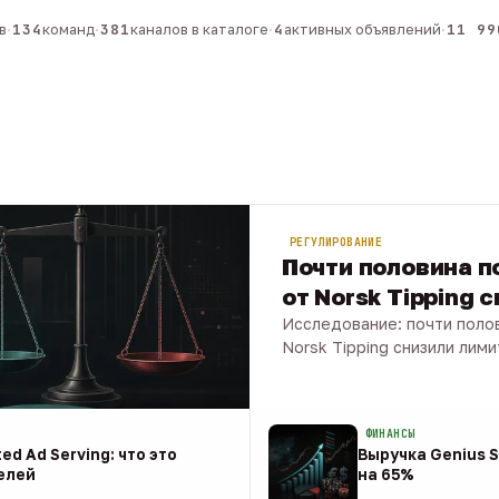
134
команд
·
381
каналов в каталоге
·
4
активных объявлений
·
11 990
РЕГУЛИРОВАНИЕ
Почти половина по
от Norsk Tipping 
Исследование: почти полов
Norsk Tipping снизили лими
08 авг · 1 мин
ФИНАНСЫ
ed Ad Serving: что это
Выручка Genius S
елей
на 65%