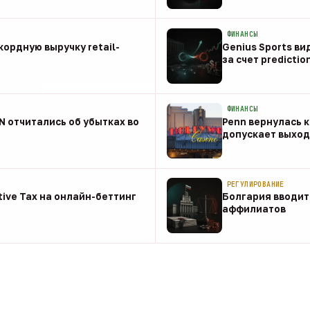
08 авг
ФИНАНСЫ
ордную выручку retail-
Genius Sports ви
за счет predictio
08 авг
ФИНАНСЫ
NN отчитались об убытках во
Penn вернулась к
допускает выход 
08 авг
РЕГУЛИРОВАНИЕ
tive Tax на онлайн-беттинг
Болгария вводит
аффилиатов
08 авг