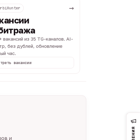
→
ArbiHunter
кансии
битража
+ вакансий из 35 TG-каналов. AI-
тр, без дублей, обновление
ый час.
отреть вакансии
ров и