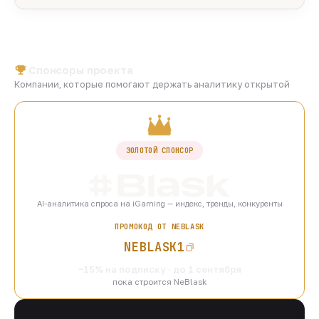
Спонсоры проекта
Компании, которые помогают держать аналитику открытой
ЗОЛОТОЙ СПОНСОР
AI-аналитика спроса на iGaming — индекс, тренды, конкуренты
ПРОМОКОД ОТ NEBLASK
NEBLASK1
−15% на подписку · до 1 сентября
пока строится NeBlask