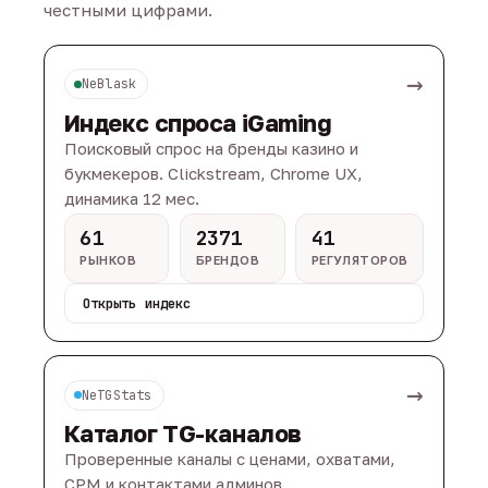
честными цифрами.
→
NeBlask
Индекс спроса iGaming
Поисковый спрос на бренды казино и
букмекеров. Clickstream, Chrome UX,
динамика 12 мес.
61
2371
41
РЫНКОВ
БРЕНДОВ
РЕГУЛЯТОРОВ
Открыть индекс
→
NeTGStats
Каталог TG-каналов
Проверенные каналы с ценами, охватами,
CPM и контактами админов.