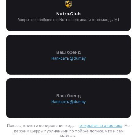
Nutra.Club
Закрытое сообщество Nutra-вертикали от команды M1
Ваш бренд
Написать @dumay
Ваш бренд
Написать @dumay
Показы, клики и копирования кода —
открытая статистика
. Мы
держим цифры публичными по той же логике, что и сам
NeBlask.