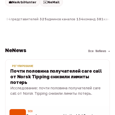
💼
✉️
NeArbiHunter
NeMail
н
·
804
представителей
·
325
админов каналов
·
134
команд
·
381
каналов
NeNews
Все NeNews →
РЕГУЛИРОВАНИЕ
Почти половина получателей care call
от Norsk Tipping снизили лимиты
потерь
Исследование: почти половина получателей care
call от Norsk Tipping снизили лимиты потерь.
08 авг · 1 мин
SEO