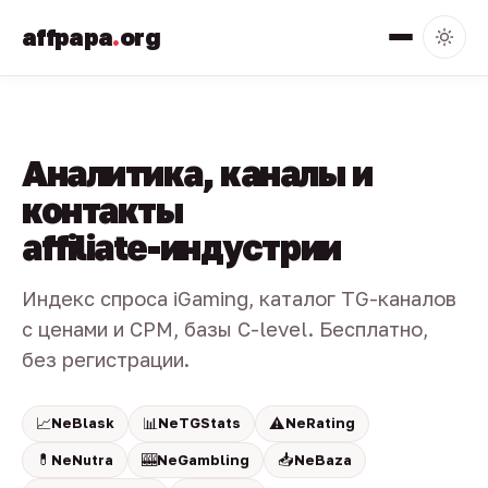
affpapa
.
org
Аналитика, каналы и
контакты
affiliate-индустрии
Индекс спроса iGaming, каталог TG-каналов
с ценами и CPM, базы C-level. Бесплатно,
без регистрации.
📈
📊
⚠️
NeBlask
NeTGStats
NeRating
💊
🎰
📥
NeNutra
NeGambling
NeBaza