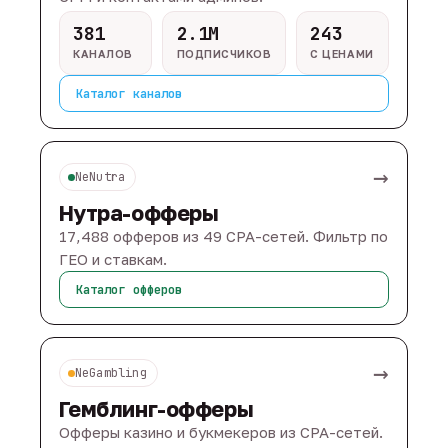
381
2.1M
243
КАНАЛОВ
ПОДПИСЧИКОВ
С ЦЕНАМИ
Каталог каналов
→
NeNutra
Нутра-офферы
17,488 офферов из 49 CPA-сетей. Фильтр по
ГЕО и ставкам.
Каталог офферов
→
NeGambling
Гемблинг-офферы
Офферы казино и букмекеров из CPA-сетей.