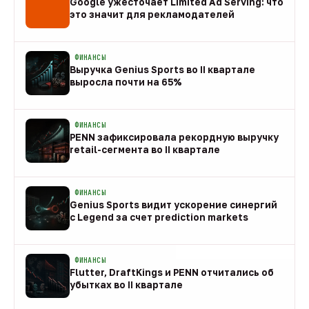
Google ужесточает Limited Ad Serving: что
это значит для рекламодателей
08 авг
ФИНАНСЫ
Выручка Genius Sports во II квартале
выросла почти на 65%
08 авг
ФИНАНСЫ
PENN зафиксировала рекордную выручку
retail-сегмента во II квартале
08 авг
ФИНАНСЫ
Genius Sports видит ускорение синергий
с Legend за счет prediction markets
08 авг
ФИНАНСЫ
Flutter, DraftKings и PENN отчитались об
убытках во II квартале
08 авг