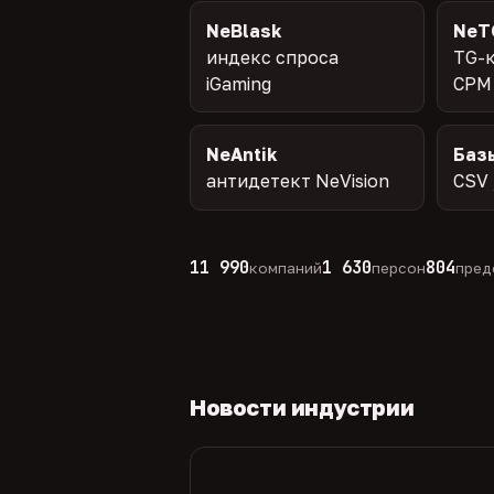
NeBlask
NeT
индекс спроса
TG-к
iGaming
CPM
NeAntik
Баз
антидетект NeVision
CSV 
11 990
1 630
804
компаний
персон
пред
Новости индустрии