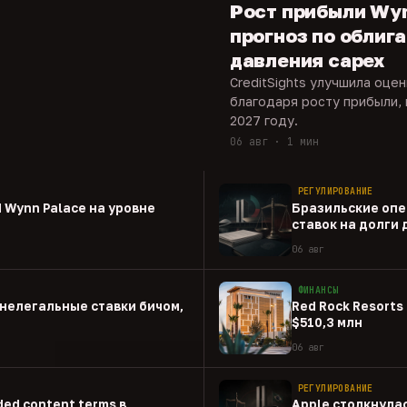
Рост прибыли Wy
прогноз по облиг
давления capex
CreditSights улучшила оце
благодаря росту прибыли, 
2027 году.
06 авг · 1 мин
РЕГУЛИРОВАНИЕ
 Wynn Palace на уровне
Бразильские опе
ставок на долги
06 авг
ФИНАНСЫ
нелегальные ставки бичом,
Red Rock Resorts 
$510,3 млн
06 авг
РЕГУЛИРОВАНИЕ
ed content terms в
Apple столкнулас