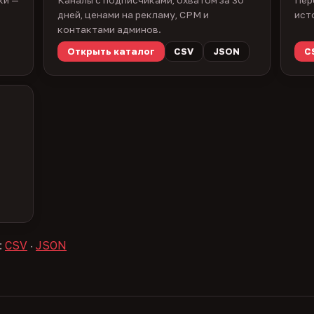
дней, ценами на рекламу, CPM и
ист
контактами админов.
Открыть каталог
CSV
JSON
C
:
CSV
·
JSON