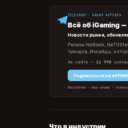
TELEGRAM · КАНАЛ AFFPAPA
Всё об iGaming —
Новости рынка, обновле
Релизы NeBlask, NeTGSta
трендов. Инсайды, которы
На сайте —
11 990
компа
Подписаться на AFFPA
бесплатно · без спама · только
Что в индустрии