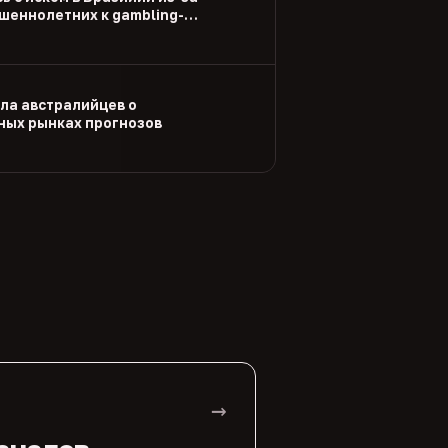
шеннолетних к gambling-
ла австралийцев о
ых рынках прогнозов
→