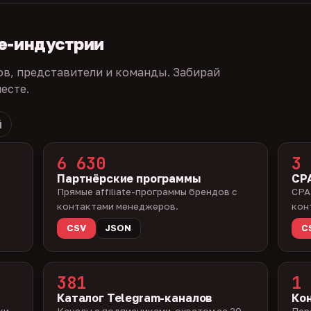
te-индустрии
ов, представители и команды. Забирай
есте.
й
6 630
3 
Партнёрские программы
CPA
Прямые affiliate-программы брендов с
CPA
контактами менеджеров.
кон
CSV
JSON
C
381
1 
Каталог Telegram-каналов
Ко
ки —
Каналы с подписчиками, охватом за 30
Пер