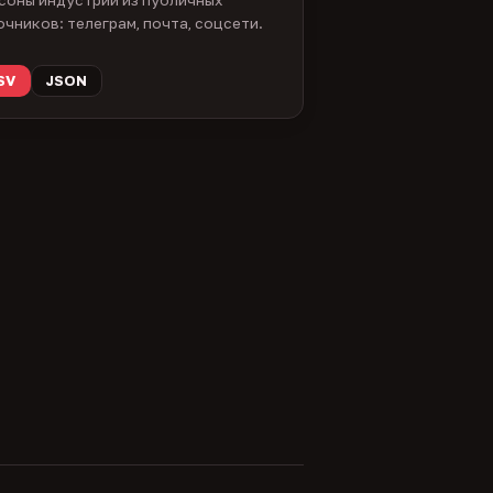
очников: телеграм, почта, соцсети.
SV
JSON