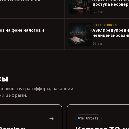
доступа несовер
приложениям
06 авг
РЕГУЛИРОВАНИЕ
оз на фоне налогов и
ASIC предупреди
нелицензированн
06 авг
сы
каналов, нутра-офферы, вакансии
ыми цифрами.
→
NeTGStats