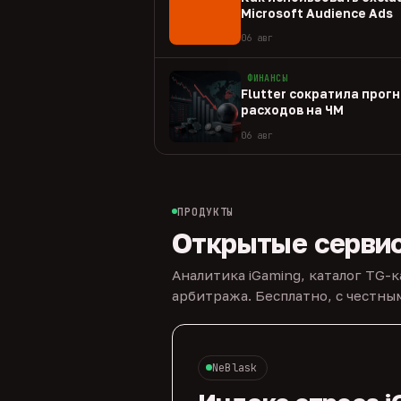
Microsoft Audience Ads
06 авг
ФИНАНСЫ
Flutter сократила прогн
расходов на ЧМ
06 авг
ПРОДУКТЫ
Открытые серви
Аналитика iGaming, каталог TG-
арбитража. Бесплатно, с честн
NeBlask