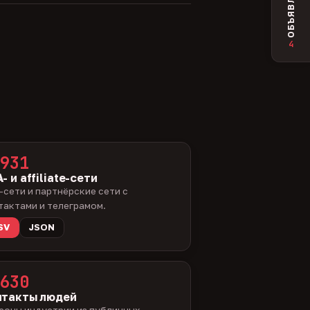
ОБЪЯВЛЕНИЯ
4
931
- и affiliate-сети
-сети и партнёрские сети с
тактами и телеграмом.
SV
JSON
630
нтакты людей
соны индустрии из публичных