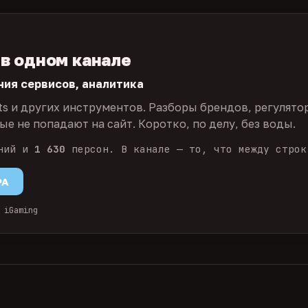
 в одном канале
ния сервисов, аналитика
ts и других инструментов. Разборы брендов, регулято
е не попадают на сайт. Коротко, по делу, без воды.
ний и
1 630
персон. В канале — то, что между строк
PA
 iGaming