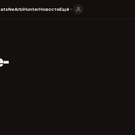
ats
NeArbiHunter
Новости
Ещё
e-