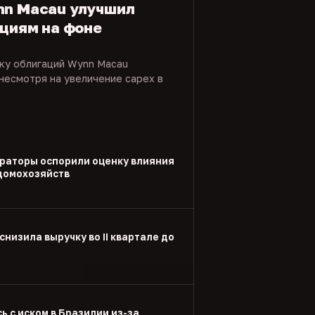
nn Macau улучшил
ациям на фоне
нку облигаций Wynn Macau
несмотря на увеличение capex в
раторы оспорили оценку влияния
 домохозяйств
снизила выручку во II квартале до
ь с иском в Бразилии из-за