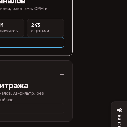
аналов
нами, охватами, CPM и
1M
243
ПИСЧИКОВ
С ЦЕНАМИ
→
битража
налов. AI-фильтр, без
ый час.
📢