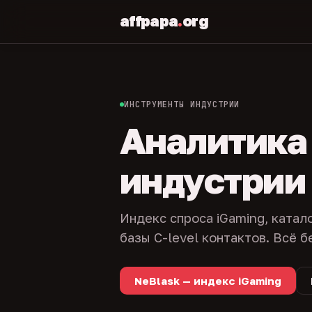
affpapa
.
org
ИНСТРУМЕНТЫ ИНДУСТРИИ
Аналитика и
индустрии
Индекс спроса iGaming, катал
базы C-level контактов. Всё б
NeBlask — индекс iGaming