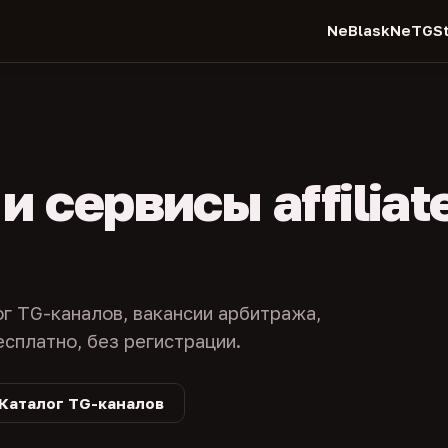
NeBlask
NeTGSt
 сервисы affiliat
ог TG-каналов, вакансии арбитража,
есплатно, без регистрации.
Каталог TG-каналов