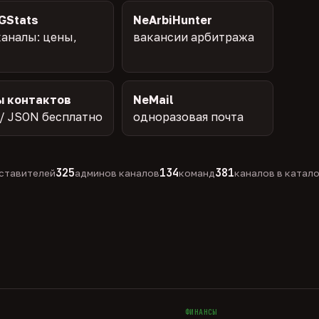
GStats
NeArbiHunter
аналы: цены,
вакансии арбитража
ы контактов
NeMail
/ JSON бесплатно
одноразовая почта
325
134
381
ставителей
админов каналов
команд
каналов в катал
ФИНАНСЫ