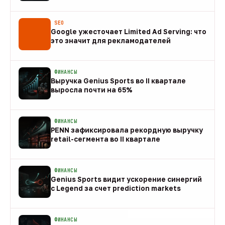
08 авг
SEO
Google ужесточает Limited Ad Serving: что
это значит для рекламодателей
08 авг
ФИНАНСЫ
Выручка Genius Sports во II квартале
выросла почти на 65%
08 авг
ФИНАНСЫ
PENN зафиксировала рекордную выручку
retail-сегмента во II квартале
08 авг
ФИНАНСЫ
Genius Sports видит ускорение синергий
с Legend за счет prediction markets
08 авг
ФИНАНСЫ