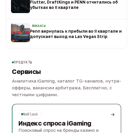
Flutter, DraftKings и PENN отчитались об
убытках во II квартале
08 авг
ФИНАНСЫ
Penn вернулась к прибыли во II квартале и
допускает выход на Las Vegas Strip
08 авг
ПРОДУКТЫ
Сервисы
Аналитика iGaming, каталог TG-каналов, нутра-
офферы, вакансии арбитража. Бесплатно, с
честными цифрами.
→
NeBlask
Индекс спроса iGaming
Поисковый спрос на бренды казино и