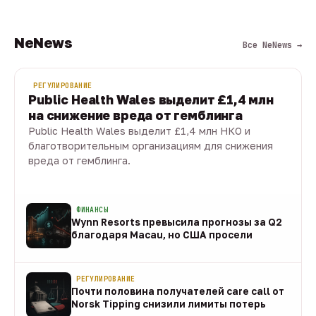
NeNews
Все NeNews →
РЕГУЛИРОВАНИЕ
Public Health Wales выделит £1,4 млн
на снижение вреда от гемблинга
Public Health Wales выделит £1,4 млн НКО и
благотворительным организациям для снижения
вреда от гемблинга.
09 авг · 1 мин
ФИНАНСЫ
Wynn Resorts превысила прогнозы за Q2
благодаря Macau, но США просели
09 авг
РЕГУЛИРОВАНИЕ
Почти половина получателей care call от
Norsk Tipping снизили лимиты потерь