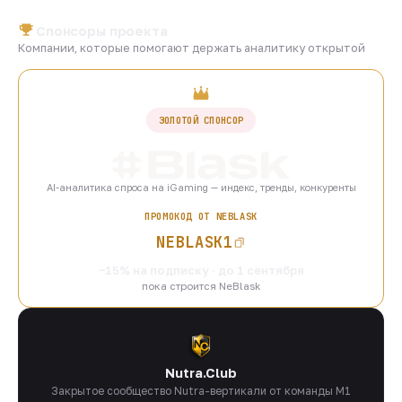
Спонсоры проекта
Компании, которые помогают держать аналитику открытой
ЗОЛОТОЙ СПОНСОР
AI-аналитика спроса на iGaming — индекс, тренды, конкуренты
ПРОМОКОД ОТ NEBLASK
NEBLASK1
−15% на подписку · до 1 сентября
пока строится NeBlask
Nutra.Club
Закрытое сообщество Nutra-вертикали от команды M1