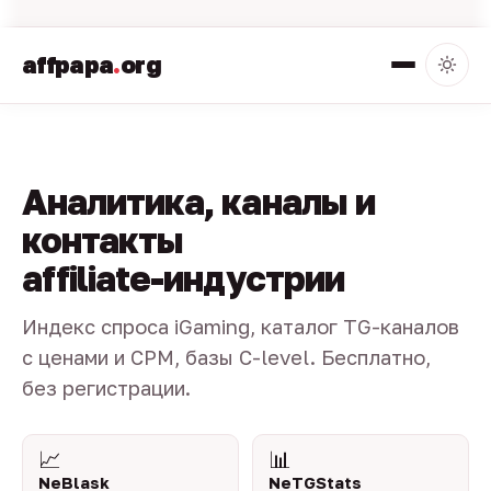
affpapa
.
org
Аналитика, каналы и
контакты
affiliate-индустрии
Индекс спроса iGaming, каталог TG-каналов
с ценами и CPM, базы C-level. Бесплатно,
без регистрации.
📈
📊
NeBlask
NeTGStats