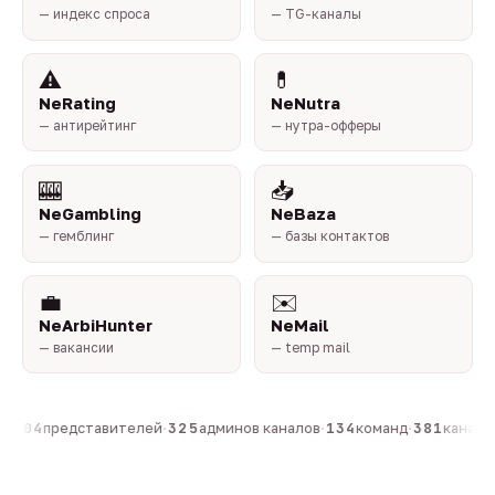
— индекс спроса
— TG-каналы
⚠️
💊
NeRating
NeNutra
— антирейтинг
— нутра-офферы
🎰
📥
NeGambling
NeBaza
— гемблинг
— базы контактов
💼
✉️
NeArbiHunter
NeMail
— вакансии
— temp mail
·
804
представителей
·
325
админов каналов
·
134
команд
·
381
каналов 