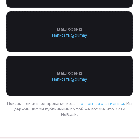
Ваш бренд
Написать @dumay
Ваш бренд
Написать @dumay
Показы, клики и копирования кода —
открытая статистика
. Мы
держим цифры публичными по той же логике, что и сам
NeBlask.