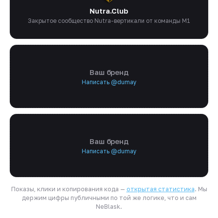
Nutra.Club
Закрытое сообщество Nutra-вертикали от команды M1
Ваш бренд
Написать @dumay
Ваш бренд
Написать @dumay
Показы, клики и копирования кода —
открытая статистика
. Мы
держим цифры публичными по той же логике, что и сам
NeBlask.