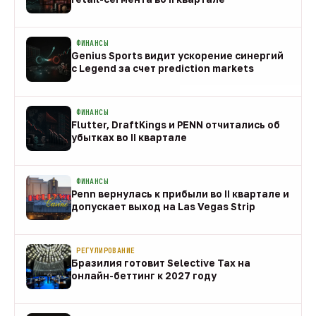
08 авг
ФИНАНСЫ
Genius Sports видит ускорение синергий
с Legend за счет prediction markets
08 авг
ФИНАНСЫ
Flutter, DraftKings и PENN отчитались об
убытках во II квартале
08 авг
ФИНАНСЫ
Penn вернулась к прибыли во II квартале и
допускает выход на Las Vegas Strip
08 авг
РЕГУЛИРОВАНИЕ
Бразилия готовит Selective Tax на
онлайн-беттинг к 2027 году
08 авг