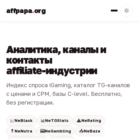
affpapa
.
org
Аналитика, каналы и
контакты
affiliate-индустрии
Индекс спроса iGaming, каталог TG-каналов
с ценами и CPM, базы C-level. Бесплатно,
без регистрации.
📈
📊
⚠️
NeBlask
NeTGStats
NeRating
💊
🎰
📥
NeNutra
NeGambling
NeBaza