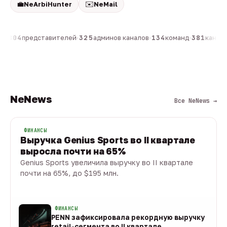
💼
✉️
NeArbiHunter
NeMail
н
·
804
представителей
·
325
админов каналов
·
134
команд
·
381
каналов
NeNews
Все NeNews →
ФИНАНСЫ
Выручка Genius Sports во II квартале
выросла почти на 65%
Genius Sports увеличила выручку во II квартале
почти на 65%, до $195 млн.
08 авг · 1 мин
ФИНАНСЫ
PENN зафиксировала рекордную выручку
retail-сегмента во II квартале