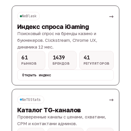
→
NeBlask
Индекс спроса iGaming
Поисковый спрос на бренды казино и
букмекеров. Clickstream, Chrome UX,
динамика 12 мес.
61
1439
41
РЫНКОВ
БРЕНДОВ
РЕГУЛЯТОРОВ
Открыть индекс
→
NeTGStats
Каталог TG-каналов
Проверенные каналы с ценами, охватами,
CPM и контактами админов.