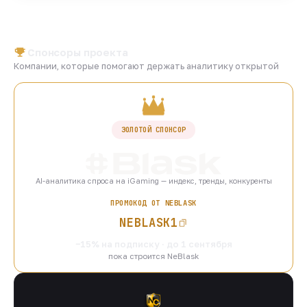
Спонсоры проекта
Компании, которые помогают держать аналитику открытой
ЗОЛОТОЙ СПОНСОР
AI-аналитика спроса на iGaming — индекс, тренды, конкуренты
ПРОМОКОД ОТ NEBLASK
NEBLASK1
−15% на подписку · до 1 сентября
пока строится NeBlask