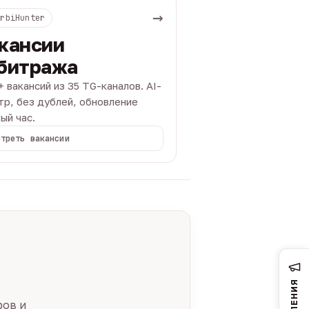
→
ArbiHunter
кансии
битража
+ вакансий из 35 TG-каналов. AI-
тр, без дублей, обновление
ый час.
отреть вакансии
ров и