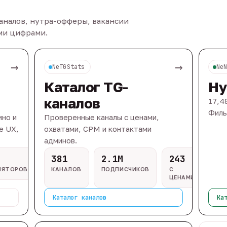
каналов, нутра-офферы, вакансии
ыми цифрами.
→
→
NeTGStats
Ne
Каталог TG-
Ну
каналов
17,4
Филь
ино и
Проверенные каналы с ценами,
e UX,
охватами, CPM и контактами
админов.
381
2.1M
243
ЛЯТОРОВ
КАНАЛОВ
ПОДПИСЧИКОВ
С
ЦЕНАМИ
Каталог каналов
Ка