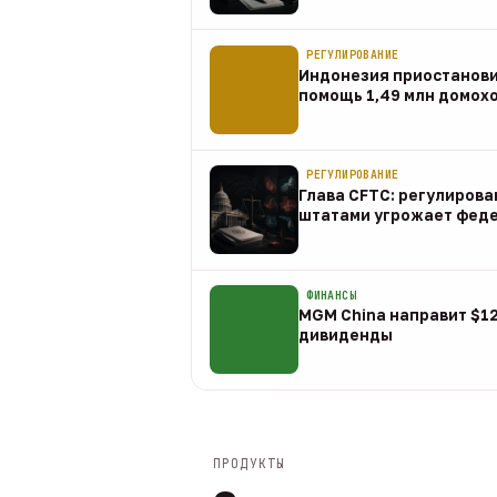
07 авг
РЕГУЛИРОВАНИЕ
Индонезия приостанов
помощь 1,49 млн домох
07 авг
РЕГУЛИРОВАНИЕ
Глава CFTC: регулирова
штатами угрожает фед
07 авг
ФИНАНСЫ
MGM China направит $1
дивиденды
07 авг
ПРОДУКТЫ