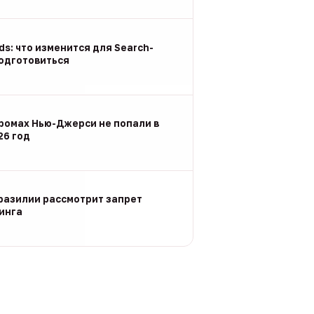
Ads: что изменится для Search-
подготовиться
ромах Нью-Джерси не попали в
26 год
разилии рассмотрит запрет
инга