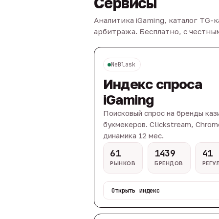
Сервисы
Аналитика iGaming, каталог TG-
арбитража. Бесплатно, с честн
NeBlask
Индекс спроса
iGaming
Поисковый спрос на бренды каз
букмекеров. Clickstream, Chrom
динамика 12 мес.
61
1439
41
РЫНКОВ
БРЕНДОВ
РЕГУ
Открыть индекс