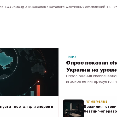
·
134
команд
·
381
каналов в каталоге
·
4
активных объявлений
·
11 99
РЫНКИ
Опрос показал ch
Украины на уров
Опрос оценил channelisati
игроков не интересуется 
07 авг · 1 мин
РЕГУЛИРОВАНИЕ
апустят портал для споров в
Бразилия готови
беттинг-операто