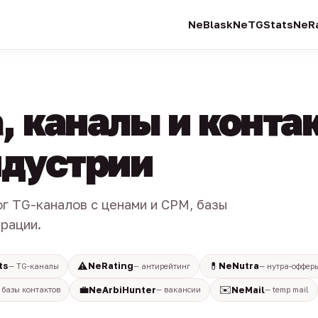
NeBlask
NeTGStats
NeRa
, каналы и конта
индустрии
ог TG-каналов с ценами и CPM, базы
трации.
⚠️
💊
ts
NeRating
NeNutra
— TG-каналы
— антирейтинг
— нутра-оффер
💼
✉️
NeArbiHunter
NeMail
 базы контактов
— вакансии
— temp mail