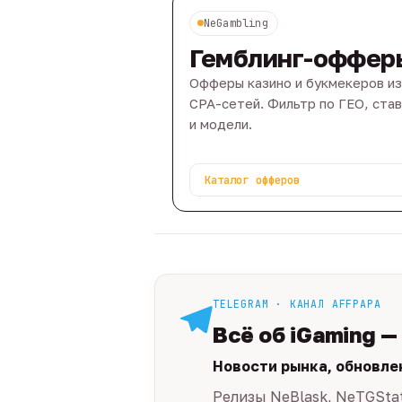
NeGambling
Гемблинг-оффер
Офферы казино и букмекеров из
CPA-сетей. Фильтр по ГЕО, ста
и модели.
Каталог офферов
TELEGRAM · КАНАЛ AFFPAPA
Всё об iGaming —
Новости рынка, обновле
Релизы NeBlask, NeTGSta