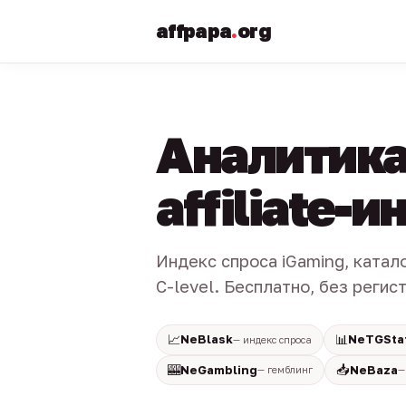
affpapa
.
org
Аналитика
affiliate-
Индекс спроса iGaming, катал
C-level. Бесплатно, без регис
📈
📊
NeBlask
NeTGSta
— индекс спроса
🎰
📥
NeGambling
NeBaza
— гемблинг
—