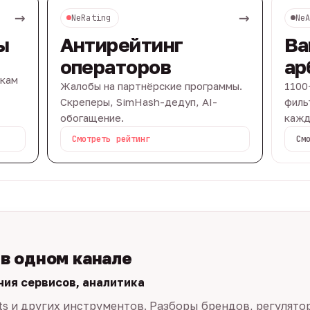
→
→
NeRating
Ne
ы
Антирейтинг
Ва
операторов
ар
вкам
Жалобы на партнёрские программы.
1100
Скреперы, SimHash-дедуп, AI-
филь
обогащение.
кажд
Смотреть рейтинг
См
 в одном канале
ния сервисов, аналитика
ts и других инструментов. Разборы брендов, регулято