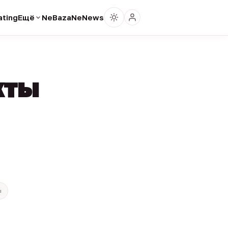
ting
Ещё
NeBaza
NeNews
кты
ы