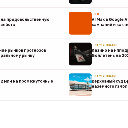
07 авг
SEO
ила продовольственную
AI Max в Google 
озяйств
кампаний и как 
07 авг
РЕГУЛИРОВАНИЕ
ние рынков прогнозов
Казино на иппод
еральному рынку
бюллетень на 20
07 авг
РЕГУЛИРОВАНИЕ
22 млн на промежуточные
Верховный суд Б
наземного гэмбл
07 авг