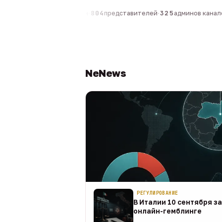
0
компаний
·
1 630
персон
·
804
представителей
·
325
админов каналов
NeNews
РЕГУЛИРОВАНИЕ
В Италии 10 сентября з
онлайн-гемблинге