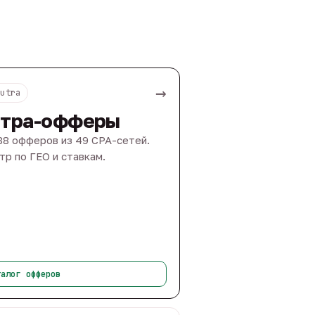
→
Nutra
тра-офферы
88 офферов из 49 CPA-сетей.
тр по ГЕО и ставкам.
талог офферов