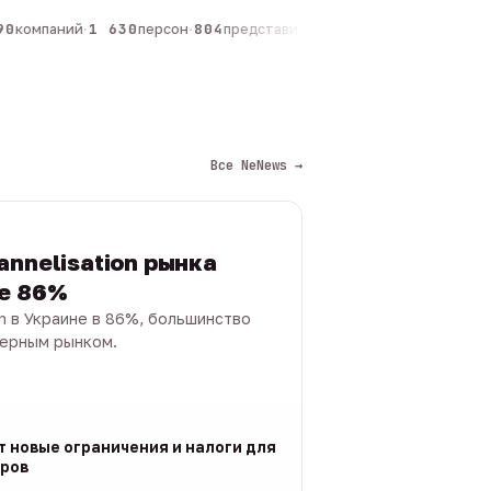
0
компаний
·
1 630
персон
·
804
представителей
·
325
админов каналов
·
Все NeNews →
annelisation рынка
не 86%
on в Украине в 86%, большинство
черным рынком.
т новые ограничения и налоги для
ров