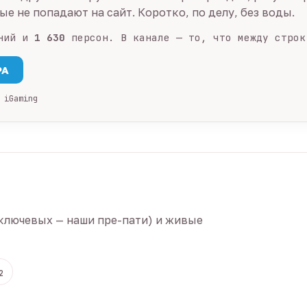
е не попадают на сайт. Коротко, по делу, без воды.
ний и
1 630
персон. В канале — то, что между строк
PA
 iGaming
ключевых — наши пре-пати) и живые
2