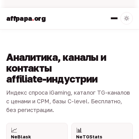
affpapa
.
org
Аналитика, каналы и
контакты
affiliate-индустрии
Индекс спроса iGaming, каталог TG-каналов
с ценами и CPM, базы C-level. Бесплатно,
без регистрации.
📈
📊
NeBlask
NeTGStats