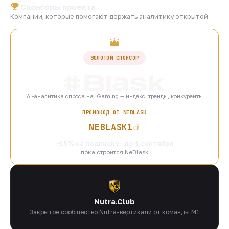
Спонсоры проекта
Компании, которые помогают держать аналитику открытой
ЗОЛОТОЙ СПОНСОР
AI-аналитика спроса на iGaming — индекс, тренды, конкуренты
ПРОМОКОД ОТ NEBLASK
NEBLASK1
−15% на подписку · до 1 сентября
пока строится NeBlask
Nutra.Club
Закрытое сообщество Nutra-вертикали от команды M1