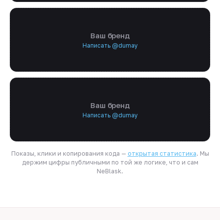
Ваш бренд
Написать @dumay
Ваш бренд
Написать @dumay
Показы, клики и копирования кода —
открытая статистика
. Мы
держим цифры публичными по той же логике, что и сам
NeBlask.