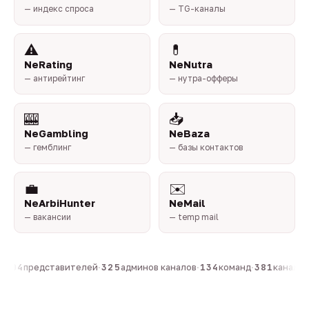
— индекс спроса
— TG-каналы
⚠️
💊
NeRating
NeNutra
— антирейтинг
— нутра-офферы
🎰
📥
NeGambling
NeBaza
— гемблинг
— базы контактов
💼
✉️
NeArbiHunter
NeMail
— вакансии
— temp mail
804
представителей
·
325
админов каналов
·
134
команд
·
381
каналов 