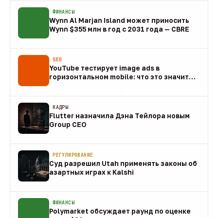
ФИНАНСЫ
Wynn Al Marjan Island может приносить
Wynn $355 млн в год с 2031 года — CBRE
10 авг
SEO
YouTube тестирует image ads в
горизонтальном mobile: что это значит
для арбитража
09 авг
КАДРЫ
Flutter назначила Дэна Тейлора новым
Group CEO
09 авг
РЕГУЛИРОВАНИЕ
Суд разрешил Utah применять законы об
азартных играх к Kalshi
09 авг
ФИНАНСЫ
Polymarket обсуждает раунд по оценке