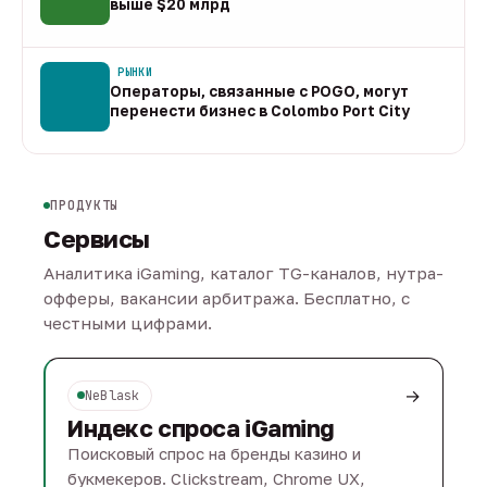
выше $20 млрд
09 авг
РЫНКИ
Операторы, связанные с POGO, могут
перенести бизнес в Colombo Port City
09 авг
ПРОДУКТЫ
Сервисы
Аналитика iGaming, каталог TG-каналов, нутра-
офферы, вакансии арбитража. Бесплатно, с
честными цифрами.
→
NeBlask
Индекс спроса iGaming
Поисковый спрос на бренды казино и
букмекеров. Clickstream, Chrome UX,