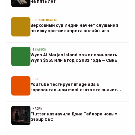
на пять лет
10 авг
РЕГУЛИРОВАНИЕ
Верховный суд Индии начнет слушания
по иску против запрета онлайн-игр
10 авг
ФИНАНСЫ
Wynn Al Marjan Island может приносить
Wynn $355 млн в год с 2031 года — CBRE
10 авг
SEO
YouTube тестирует image ads в
горизонтальном mobile: что это значит
для арбитража
09 авг
КАДРЫ
Flutter назначила Дэна Тейлора новым
Group CEO
09 авг