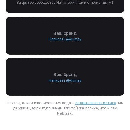
Закрытое сообщество Nutra-вертикали от команды M1
Ваш бренд
Написать @dumay
Ваш бренд
Написать @dumay
Показы, клики и копирования кода —
открытая статистика
. Мы
держим цифры публичными по той же логике, что и сам
NeBlask.