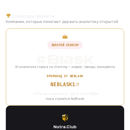
Спонсоры проекта
Компании, которые помогают держать аналитику открытой
ЗОЛОТОЙ СПОНСОР
AI-аналитика спроса на iGaming — индекс, тренды, конкуренты
ПРОМОКОД ОТ NEBLASK
NEBLASK1
−15% на подписку · до 1 сентября
пока строится NeBlask
Nutra.Club