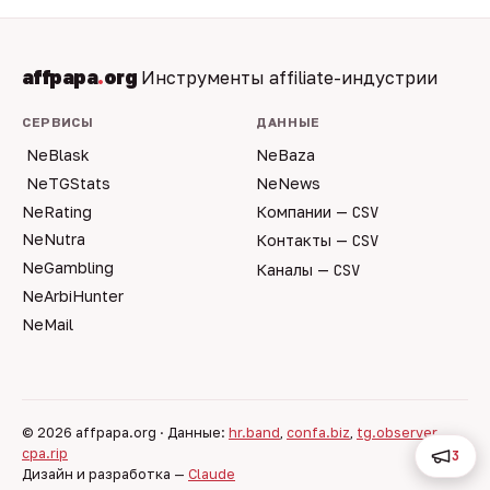
affpapa
.
org
Инструменты affiliate-индустрии
СЕРВИСЫ
ДАННЫЕ
NeBlask
NeBaza
NeTGStats
NeNews
NeRating
Компании —
CSV
NeNutra
Контакты —
CSV
NeGambling
Каналы —
CSV
NeArbiHunter
NeMail
© 2026 affpapa.org · Данные:
hr.band
,
confa.biz
,
tg.observer
,
cpa.rip
3
Дизайн и разработка —
Claude