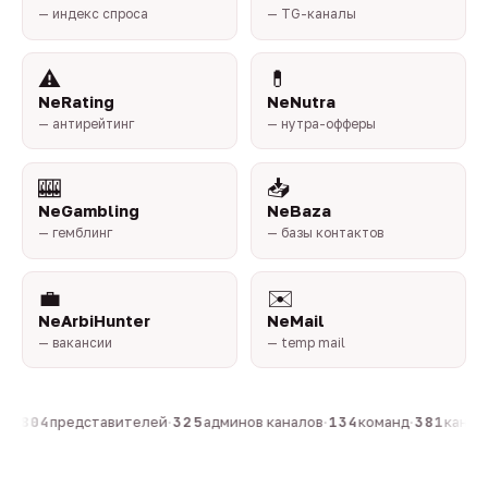
— индекс спроса
— TG-каналы
⚠️
💊
NeRating
NeNutra
— антирейтинг
— нутра-офферы
🎰
📥
NeGambling
NeBaza
— гемблинг
— базы контактов
💼
✉️
NeArbiHunter
NeMail
— вакансии
— temp mail
н
·
804
представителей
·
325
админов каналов
·
134
команд
·
381
каналов