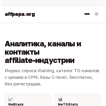
affpapa
.
org
Аналитика, каналы и
контакты
affiliate-индустрии
Индекс спроса iGaming, каталог TG-каналов
с ценами и CPM, базы C-level. Бесплатно,
без регистрации.
📈
📊
NeBlask
NeTGStats