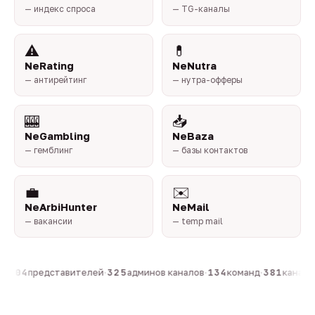
— индекс спроса
— TG-каналы
⚠️
💊
NeRating
NeNutra
— антирейтинг
— нутра-офферы
🎰
📥
NeGambling
NeBaza
— гемблинг
— базы контактов
💼
✉️
NeArbiHunter
NeMail
— вакансии
— temp mail
·
804
представителей
·
325
админов каналов
·
134
команд
·
381
каналов