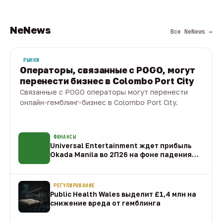
NeNews
Все NeNews →
РЫНКИ
Операторы, связанные с POGO, могут
перенести бизнес в Colombo Port City
Связанные с POGO операторы могут перенести
онлайн-гемблинг-бизнес в Colombo Port City.
09 авг · 1 мин
ФИНАНСЫ
Universal Entertainment ждет прибыль
Okada Manila во 2П26 на фоне падения
EBITDA
09 авг
РЕГУЛИРОВАНИЕ
Public Health Wales выделит £1,4 млн на
снижение вреда от гемблинга
09 авг