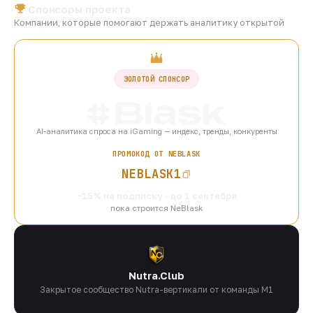
Спонсоры проекта
Компании, которые помогают держать аналитику открытой
ЗОЛОТОЙ СПОНСОР
AI-аналитика спроса на iGaming — индекс, тренды, конкуренты
ПРОМОКОД ОТ NEBLASK
NEBLASK1
−15% на подписку · до 1 сентября
пока строится NeBlask
Nutra.Club
Закрытое сообщество Nutra-вертикали от команды M1