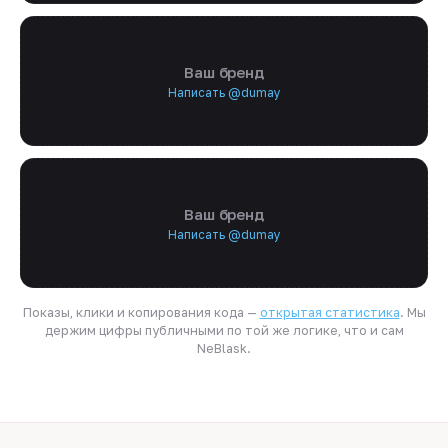
Ваш бренд
Написать @dumay
Ваш бренд
Написать @dumay
Показы, клики и копирования кода —
открытая статистика
. Мы
держим цифры публичными по той же логике, что и сам
NeBlask.