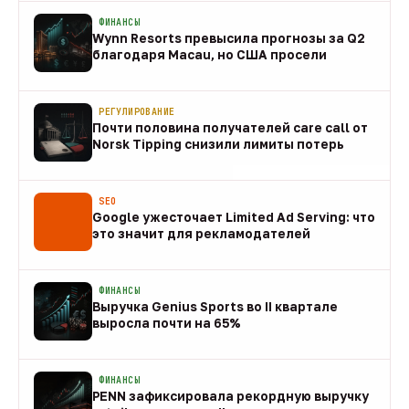
ФИНАНСЫ
Wynn Resorts превысила прогнозы за Q2
благодаря Macau, но США просели
09 авг
РЕГУЛИРОВАНИЕ
Почти половина получателей care call от
Norsk Tipping снизили лимиты потерь
08 авг
SEO
Google ужесточает Limited Ad Serving: что
это значит для рекламодателей
08 авг
ФИНАНСЫ
Выручка Genius Sports во II квартале
выросла почти на 65%
08 авг
ФИНАНСЫ
PENN зафиксировала рекордную выручку