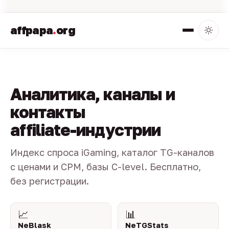
affpapa
.
org
Аналитика, каналы и
контакты
affiliate-индустрии
Индекс спроса iGaming, каталог TG-каналов
с ценами и CPM, базы C-level. Бесплатно,
без регистрации.
📈
📊
NeBlask
NeTGStats