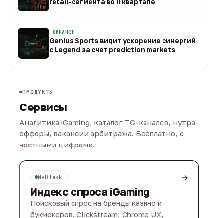
retail-сегмента во II квартале
08 авг
ФИНАНСЫ
Genius Sports видит ускорение синергий
с Legend за счет prediction markets
08 авг
ПРОДУКТЫ
Сервисы
Аналитика iGaming, каталог TG-каналов, нутра-
офферы, вакансии арбитража. Бесплатно, с
честными цифрами.
→
NeBlask
Индекс спроса iGaming
Поисковый спрос на бренды казино и
букмекеров. Clickstream, Chrome UX,