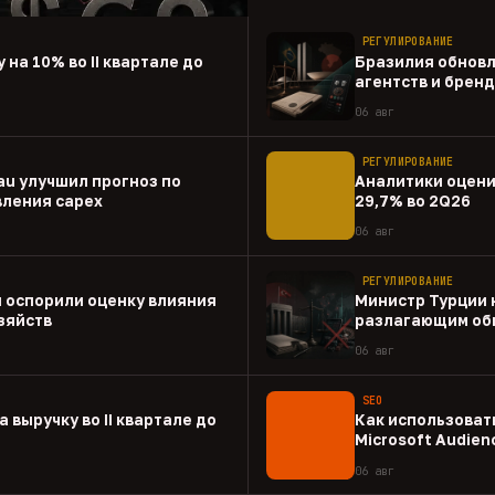
РЕГУЛИРОВАНИЕ
 на 10% во II квартале до
Бразилия обновл
агентств и брен
06 авг
РЕГУЛИРОВАНИЕ
au улучшил прогноз по
Аналитики оценил
вления capex
29,7% во 2Q26
06 авг
РЕГУЛИРОВАНИЕ
 оспорили оценку влияния
Министр Турции 
зяйств
разлагающим об
06 авг
SEO
а выручку во II квартале до
Как использовать
Microsoft Audien
06 авг