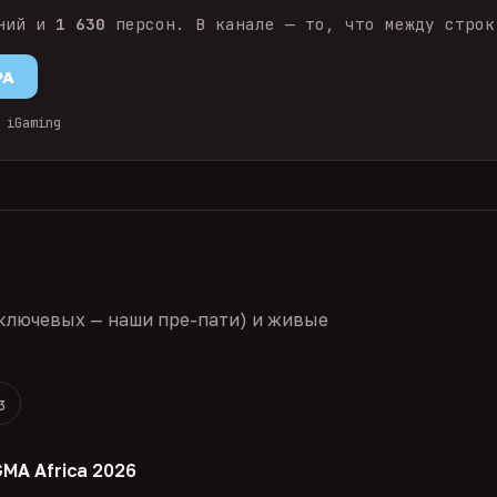
ний и
1 630
персон. В канале — то, что между строк
PA
 iGaming
ключевых — наши пре-пати) и живые
3
GMA Africa 2026