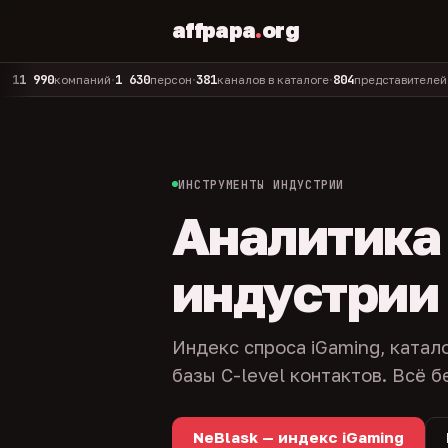
affpapa
.
org
90
1 630
381
804
325
компаний
персон
каналов в каталоге
представителей
адм
•
•
•
•
ИНСТРУМЕНТЫ ИНДУСТРИИ
Аналитика и
индустрии
Индекс спроса iGaming, катал
базы C-level контактов. Всё б
NeBlask — индекс iGaming