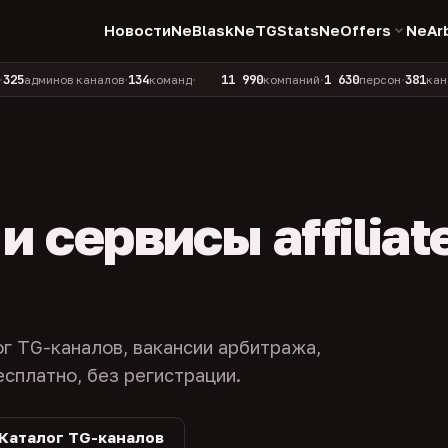
Новости
NeBlask
NeTGStats
NeOffers
NeAr
134
11 990
1 630
381
инов каналов
команд
компаний
персон
каналов в 
•
•
•
•
 сервисы affiliat
ог TG-каналов, вакансии арбитража,
есплатно, без регистрации.
Каталог TG-каналов