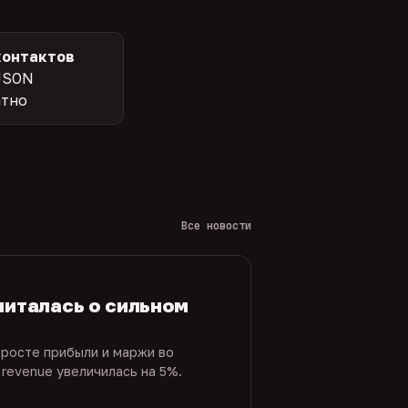
контактов
JSON
атно
Все новости
читалась о сильном
 росте прибыли и маржи во
 revenue увеличилась на 5%.