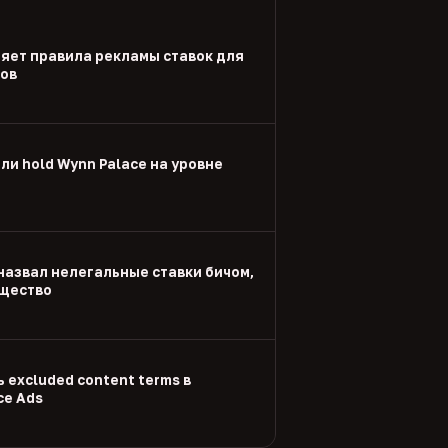
яет правила рекламы ставок для
дов
и hold Wynn Palace на уровне
назвал нелегальные ставки бичом,
щество
 excluded content terms в
ce Ads