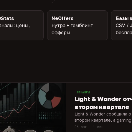
Stats
NeOffers
Базы 
аналы: цены,
нутра + гемблинг
CSV / 
офферы
беспл
ФИНАНСЫ
Light & Wonder от
втором квартале
Light & Wonder сообщила о
втором квартале, а gaming
06 авг · 1 мин