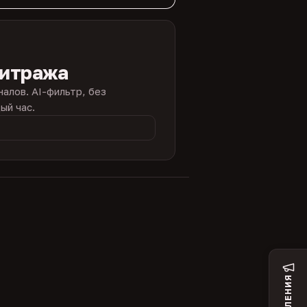
битража
налов. AI-фильтр, без
ый час.