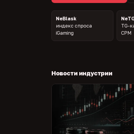
NeBlask
NeTG
индекс спроса
TG-к
iGaming
CPM
Новости индустрии