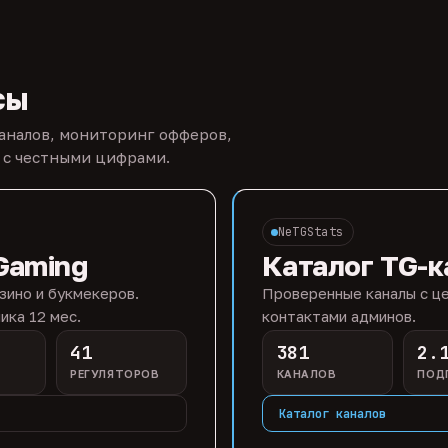
сы
каналов, мониторинг офферов,
 с честными цифрами.
NeTGStats
Gaming
Каталог TG-к
зино и букмекеров.
Проверенные каналы с це
ика 12 мес.
контактами админов.
41
381
2.
РЕГУЛЯТОРОВ
КАНАЛОВ
ПОД
Каталог каналов