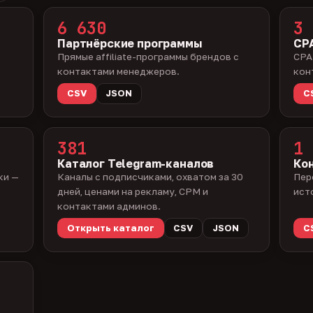
6 630
3 
Партнёрские программы
CPA
Прямые affiliate-программы брендов с
CPA
контактами менеджеров.
кон
CSV
JSON
C
381
1 
Каталог Telegram-каналов
Ко
ки —
Каналы с подписчиками, охватом за 30
Пер
дней, ценами на рекламу, CPM и
ист
контактами админов.
Открыть каталог
CSV
JSON
C