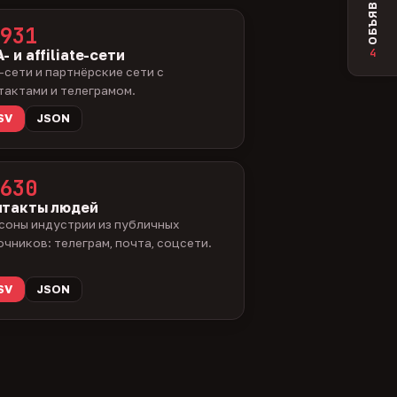
ОБЪЯВЛЕНИЯ
931
4
- и affiliate-сети
-сети и партнёрские сети с
тактами и телеграмом.
SV
JSON
630
нтакты людей
соны индустрии из публичных
очников: телеграм, почта, соцсети.
SV
JSON