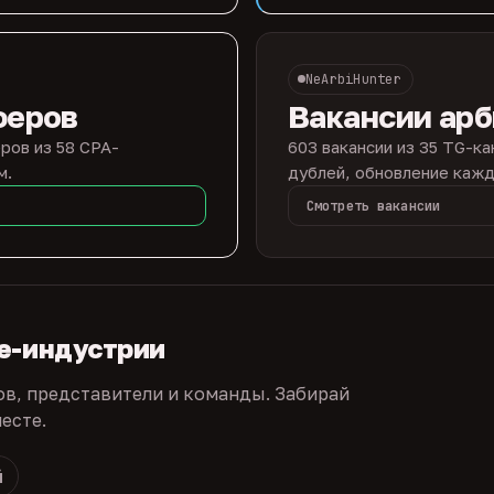
NeArbiHunter
феров
Вакансии ар
ров из 58 CPA-
603 вакансии из 35 TG-ка
м.
дублей, обновление кажд
Смотреть вакансии
te-индустрии
ов, представители и команды. Забирай
есте.
й