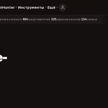
biHunter
Инструменты
Ещё
804
325
134
каталоге
представителей
админов каналов
команд
•
•
•
•
e-