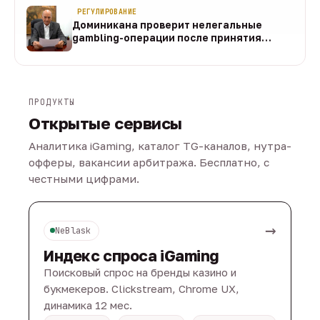
РЕГУЛИРОВАНИЕ
Доминикана проверит нелегальные
gambling-операции после принятия
закона
07 авг
ПРОДУКТЫ
Открытые сервисы
Аналитика iGaming, каталог TG-каналов, нутра-
офферы, вакансии арбитража. Бесплатно, с
честными цифрами.
→
NeBlask
Индекс спроса iGaming
Поисковый спрос на бренды казино и
букмекеров. Clickstream, Chrome UX,
динамика 12 мес.