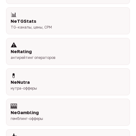
📊
NeTGStats
TG-каналы, цены, CPM
⚠️
NeRating
антирейтинг операторов
💊
NeNutra
нутра-офферы
🎰
NeGambling
гемблинг-офферы