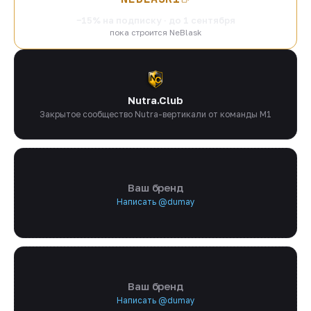
−15% на подписку · до 1 сентября
пока строится NeBlask
Nutra.Club
Закрытое сообщество Nutra-вертикали от команды M1
Ваш бренд
Написать @dumay
Ваш бренд
Написать @dumay