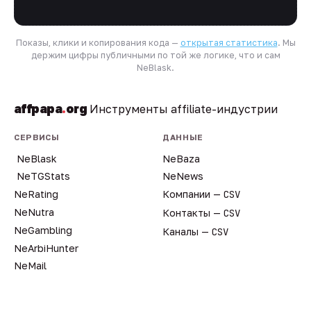
Показы, клики и копирования кода —
открытая статистика
. Мы
держим цифры публичными по той же логике, что и сам
NeBlask.
affpapa
.
org
Инструменты affiliate-индустрии
СЕРВИСЫ
ДАННЫЕ
NeBlask
NeBaza
NeTGStats
NeNews
NeRating
Компании —
CSV
NeNutra
Контакты —
CSV
NeGambling
Каналы —
CSV
NeArbiHunter
NeMail