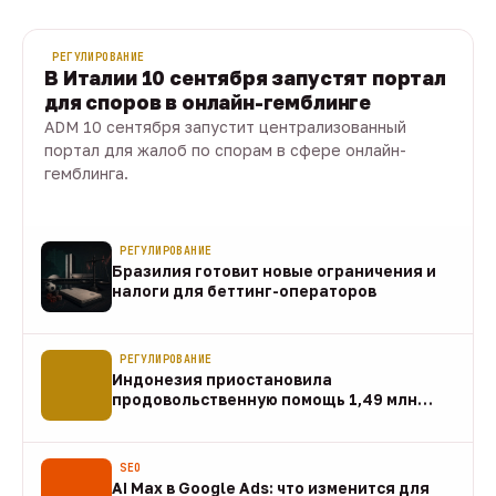
РЕГУЛИРОВАНИЕ
В Италии 10 сентября запустят портал
для споров в онлайн-гемблинге
ADM 10 сентября запустит централизованный
портал для жалоб по спорам в сфере онлайн-
гемблинга.
07 авг · 1 мин
РЕГУЛИРОВАНИЕ
Бразилия готовит новые ограничения и
налоги для беттинг-операторов
07 авг
РЕГУЛИРОВАНИЕ
Индонезия приостановила
продовольственную помощь 1,49 млн
домохозяйств
07 авг
SEO
AI Max в Google Ads: что изменится для