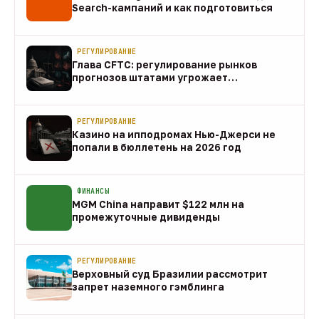
Search-кампаний и как подготовиться
07 авг
РЕГУЛИРОВАНИЕ
Глава CFTC: регулирование рынков
прогнозов штатами угрожает
федеральному рынку
07 авг
РЕГУЛИРОВАНИЕ
Казино на ипподромах Нью-Джерси не
попали в бюллетень на 2026 год
07 авг
ФИНАНСЫ
MGM China направит $122 млн на
промежуточные дивиденды
07 авг
РЕГУЛИРОВАНИЕ
Верховный суд Бразилии рассмотрит
запрет наземного гэмблинга
07 авг