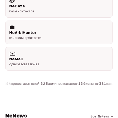
📥
NeBaza
базы контактов
💼
NeArbiHunter
вакансии арбитража
✉️
NeMail
одноразовая почта
·
804
представителей
·
325
админов каналов
·
134
команд
·
381
каналов
NeNews
Все NeNews →