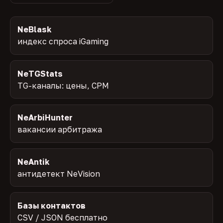
NeBlask
индекс спроса iGaming
NeTGStats
TG-каналы: цены, CPM
NeArbiHunter
вакансии арбитража
NeAntik
антидетект NeVision
Базы контактов
CSV / JSON бесплатно