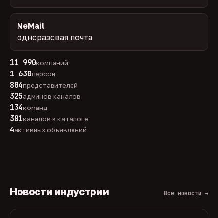
NeMail
одноразовая почта
11 990
компаний
1 630
персон
804
представителей
325
админов каналов
134
команд
381
каналов в каталоге
4
активных объявлений
Новости индустрии
Все новости →