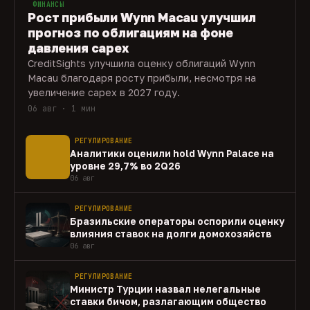
ФИНАНСЫ
Рост прибыли Wynn Macau улучшил
прогноз по облигациям на фоне
давления capex
CreditSights улучшила оценку облигаций Wynn
Macau благодаря росту прибыли, несмотря на
увеличение capex в 2027 году.
06 авг · 1 мин
РЕГУЛИРОВАНИЕ
Аналитики оценили hold Wynn Palace на
уровне 29,7% во 2Q26
06 авг
РЕГУЛИРОВАНИЕ
Бразильские операторы оспорили оценку
влияния ставок на долги домохозяйств
06 авг
РЕГУЛИРОВАНИЕ
Министр Турции назвал нелегальные
ставки бичом, разлагающим общество