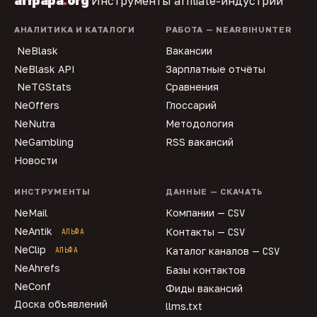
affpapa
.
org
Инструменты affiliate-индустрии
АНАЛИТИКА И КАТАЛОГИ
РАБОТА — NEARBIHUNTER
NeBlask
Вакансии
NeBlask API
Зарплатные отчёты
NeTGStats
Сравнения
NeOffers
Глоссарий
NeNutra
Методология
NeGambling
RSS вакансий
Новости
ИНСТРУМЕНТЫ
ДАННЫЕ — СКАЧАТЬ
NeMail
Компании —
CSV
NeAntik
Контакты —
CSV
АЛЬФА
NeClip
Каталог каналов —
CSV
АЛЬФА
NeAhrefs
Базы контактов
NeConf
Фиды вакансий
Доска объявлений
llms.txt