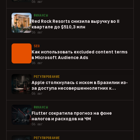
06 авг
ФИНАНСЫ
Red Rock Resorts снизила выручку во II
квартале до $510,3 млн
06 авг
SEO
Как использовать excluded content terms
в Microsoft Audience Ads
06 авг
РЕГУЛИРОВАНИЕ
Apple столкнулась с иском в Бразилии из-
за доступа несовершеннолетних к
gambling-приложениям
06 авг
ФИНАНСЫ
Flutter сократила прогноз на фоне
налогов и расходов на ЧМ
06 авг
РЕГУЛИРОВАНИЕ