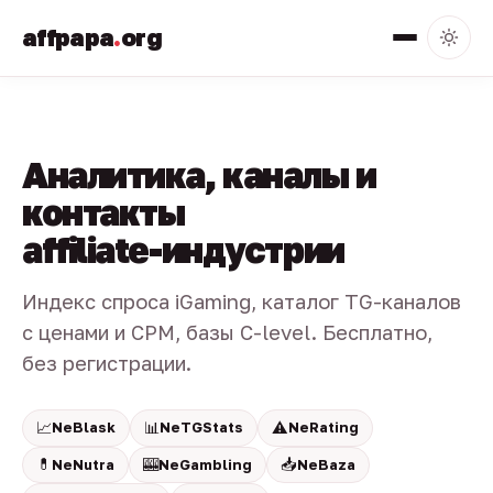
affpapa
.
org
Аналитика, каналы и
контакты
affiliate-индустрии
Индекс спроса iGaming, каталог TG-каналов
с ценами и CPM, базы C-level. Бесплатно,
без регистрации.
📈
📊
⚠️
NeBlask
NeTGStats
NeRating
💊
🎰
📥
NeNutra
NeGambling
NeBaza