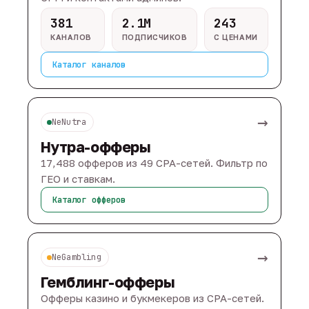
381
2.1M
243
КАНАЛОВ
ПОДПИСЧИКОВ
С ЦЕНАМИ
Каталог каналов
→
NeNutra
Нутра-офферы
17,488 офферов из 49 CPA-сетей. Фильтр по
ГЕО и ставкам.
Каталог офферов
→
NeGambling
Гемблинг-офферы
Офферы казино и букмекеров из CPA-сетей.