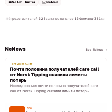
💼
✉️
NeArbiHunter
NeMail
н
·
804
представителей
·
325
админов каналов
·
134
команд
·
381
каналов
NeNews
Все NeNews →
РЕГУЛИРОВАНИЕ
Почти половина получателей care call
от Norsk Tipping снизили лимиты
потерь
Исследование: почти половина получателей care
call от Norsk Tipping снизили лимиты потерь.
08 авг · 1 мин
SEO