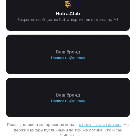
Nutra.Club
Закрытое сообщество Nutra-вертикали от команды M1
Ваш бренд
Написать @dumay
Ваш бренд
Написать @dumay
Показы, клики и копирования кода —
открытая статистика
. Мы
держим цифры публичными по той же логике, что и сам
NeBlask.