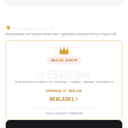
Спонсоры проекта
Компании, которые помогают держать аналитику открытой
ЗОЛОТОЙ СПОНСОР
AI-аналитика спроса на iGaming — индекс, тренды, конкуренты
ПРОМОКОД ОТ NEBLASK
NEBLASK1
−15% на подписку · до 1 сентября
пока строится NeBlask