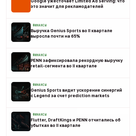
Google ужесточает Limited Ad Serving: что
это значит для рекламодателей
08 авг
ФИНАНСЫ
Выручка Genius Sports во II квартале
выросла почти на 65%
08 авг
ФИНАНСЫ
PENN зафиксировала рекордную выручку
retail-сегмента во II квартале
08 авг
ФИНАНСЫ
Genius Sports видит ускорение синергий
с Legend за счет prediction markets
08 авг
ФИНАНСЫ
Flutter, DraftKings и PENN отчитались об
убытках во II квартале
08 авг