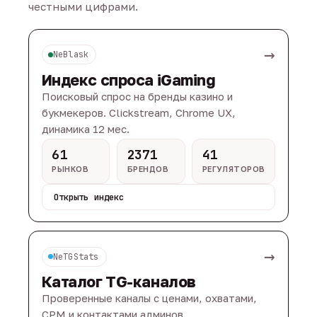
честными цифрами.
→
NeBlask
Индекс спроса iGaming
Поисковый спрос на бренды казино и
букмекеров. Clickstream, Chrome UX,
динамика 12 мес.
61
2371
41
РЫНКОВ
БРЕНДОВ
РЕГУЛЯТОРОВ
Открыть индекс
→
NeTGStats
Каталог TG-каналов
Проверенные каналы с ценами, охватами,
CPM и контактами админов.