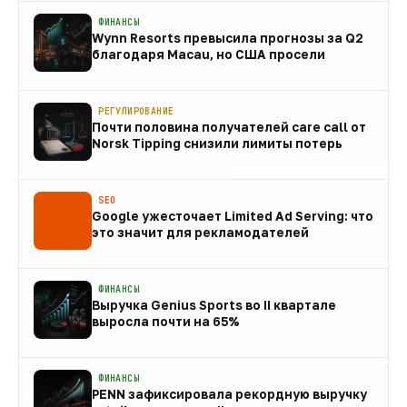
ФИНАНСЫ
Wynn Resorts превысила прогнозы за Q2
благодаря Macau, но США просели
09 авг
РЕГУЛИРОВАНИЕ
Почти половина получателей care call от
Norsk Tipping снизили лимиты потерь
08 авг
SEO
Google ужесточает Limited Ad Serving: что
это значит для рекламодателей
08 авг
ФИНАНСЫ
Выручка Genius Sports во II квартале
выросла почти на 65%
08 авг
ФИНАНСЫ
PENN зафиксировала рекордную выручку