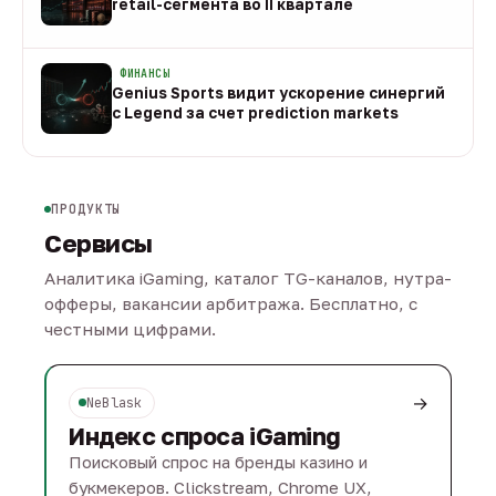
retail-сегмента во II квартале
08 авг
ФИНАНСЫ
Genius Sports видит ускорение синергий
с Legend за счет prediction markets
08 авг
ПРОДУКТЫ
Сервисы
Аналитика iGaming, каталог TG-каналов, нутра-
офферы, вакансии арбитража. Бесплатно, с
честными цифрами.
→
NeBlask
Индекс спроса iGaming
Поисковый спрос на бренды казино и
букмекеров. Clickstream, Chrome UX,