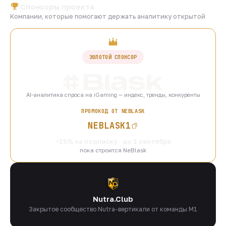
Спонсоры проекта
Компании, которые помогают держать аналитику открытой
ЗОЛОТОЙ СПОНСОР
AI-аналитика спроса на iGaming — индекс, тренды, конкуренты
ПРОМОКОД ОТ NEBLASK
NEBLASK1
−15% на подписку · до 1 сентября
пока строится NeBlask
Nutra.Club
Закрытое сообщество Nutra-вертикали от команды M1