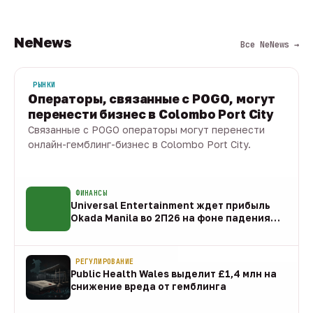
NeNews
Все NeNews →
РЫНКИ
Операторы, связанные с POGO, могут
перенести бизнес в Colombo Port City
Связанные с POGO операторы могут перенести
онлайн-гемблинг-бизнес в Colombo Port City.
09 авг · 1 мин
ФИНАНСЫ
Universal Entertainment ждет прибыль
Okada Manila во 2П26 на фоне падения
EBITDA
09 авг
РЕГУЛИРОВАНИЕ
Public Health Wales выделит £1,4 млн на
снижение вреда от гемблинга
09 авг