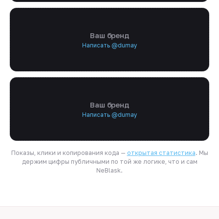
Ваш бренд
Написать @dumay
Ваш бренд
Написать @dumay
Показы, клики и копирования кода —
открытая статистика
. Мы
держим цифры публичными по той же логике, что и сам
NeBlask.