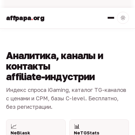
affpapa
.
org
Аналитика, каналы и
контакты
affiliate-индустрии
Индекс спроса iGaming, каталог TG-каналов
с ценами и CPM, базы C-level. Бесплатно,
без регистрации.
📈
📊
NeBlask
NeTGStats