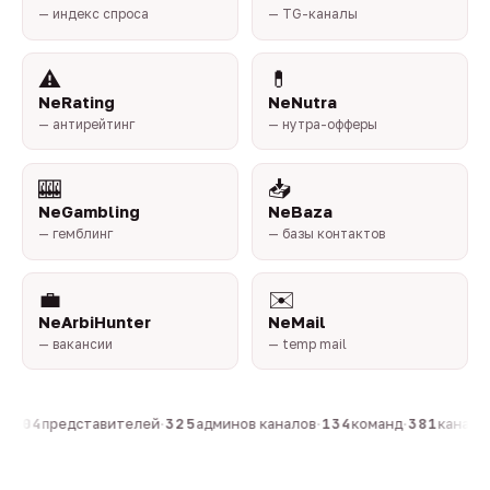
— индекс спроса
— TG-каналы
⚠️
💊
NeRating
NeNutra
— антирейтинг
— нутра-офферы
🎰
📥
NeGambling
NeBaza
— гемблинг
— базы контактов
💼
✉️
NeArbiHunter
NeMail
— вакансии
— temp mail
·
804
представителей
·
325
админов каналов
·
134
команд
·
381
каналов 