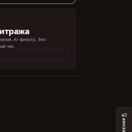
битража
налов. AI-фильтр, без
ый час.