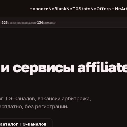
Новости
NeBlask
NeTGStats
NeOffers
NeAr
134
11 990
1 630
381
минов каналов
команд
компаний
персон
каналов в 
•
•
•
•
 сервисы affiliat
ог TG-каналов, вакансии арбитража,
есплатно, без регистрации.
Каталог TG-каналов