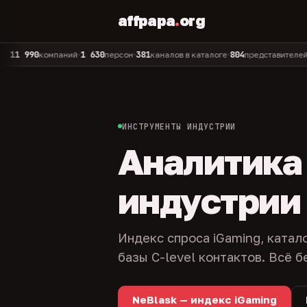
affpapa
.
org
90
1 630
381
804
325
компаний
персон
каналов в каталоге
представителей
ад
•
•
•
•
ИНСТРУМЕНТЫ ИНДУСТРИИ
Аналитика и
индустрии
Индекс спроса iGaming, катал
базы C-level контактов. Всё б
NeBlask — индекс iGaming