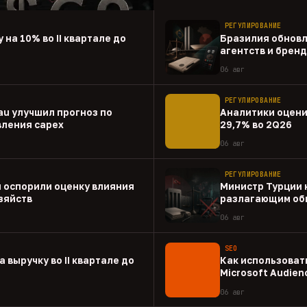
РЕГУЛИРОВАНИЕ
 на 10% во II квартале до
Бразилия обновл
агентств и брен
06 авг
РЕГУЛИРОВАНИЕ
au улучшил прогноз по
Аналитики оценил
вления capex
29,7% во 2Q26
06 авг
РЕГУЛИРОВАНИЕ
 оспорили оценку влияния
Министр Турции 
зяйств
разлагающим об
06 авг
SEO
а выручку во II квартале до
Как использовать
Microsoft Audien
06 авг