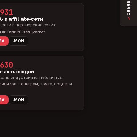
ОБЪЯВЛЕНИЯ
931
4
- и affiliate-сети
-сети и партнёрские сети с
тактами и телеграмом.
SV
JSON
630
нтакты людей
соны индустрии из публичных
очников: телеграм, почта, соцсети.
SV
JSON