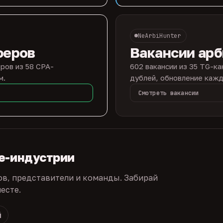
NeArbiHunter
феров
Вакансии ар
ров из 58 CPA-
602 вакансии из 35 TG-ка
м.
дублей, обновление кажд
Смотреть вакансии
te-индустрии
ов, представители и команды. Забирай
есте.
й