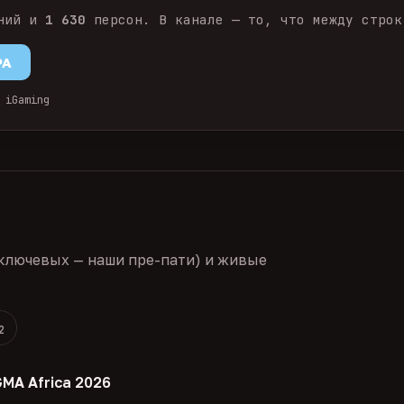
ний и
1 630
персон. В канале — то, что между строк
PA
 iGaming
ключевых — наши пре-пати) и живые
2
GMA Africa 2026