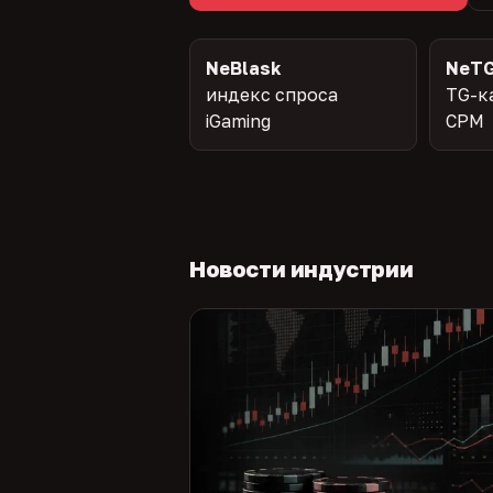
NeBlask
NeTG
индекс спроса
TG-к
iGaming
CPM
Новости индустрии