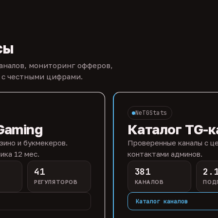
сы
каналов, мониторинг офферов,
 с честными цифрами.
NeTGStats
Gaming
Каталог TG-к
зино и букмекеров.
Проверенные каналы с це
ика 12 мес.
контактами админов.
41
381
2.
РЕГУЛЯТОРОВ
КАНАЛОВ
ПОД
Каталог каналов