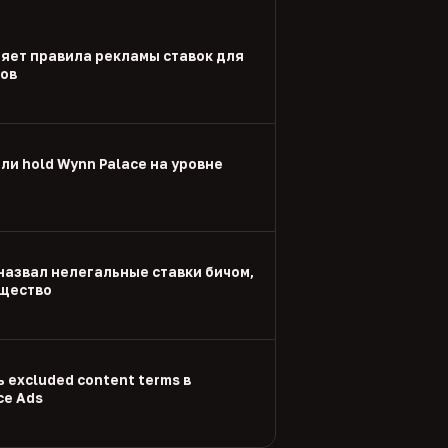
яет правила рекламы ставок для
дов
и hold Wynn Palace на уровне
назвал нелегальные ставки бичом,
щество
 excluded content terms в
ce Ads