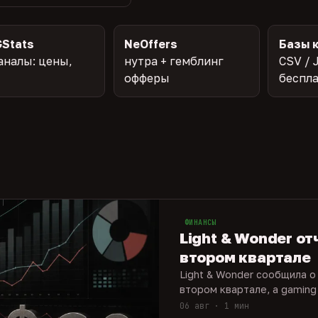
Stats
NeOffers
Базы 
аналы: цены,
нутра + гемблинг
CSV / 
офферы
беспл
ФИНАНСЫ
Light & Wonder от
втором квартале
Light & Wonder сообщила о
втором квартале, а gaming
06 авг · 1 мин