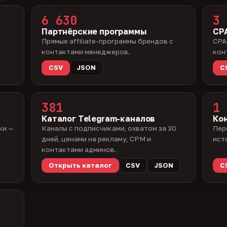
6 630
3 
Партнёрские программы
CPA
Прямые affiliate-программы брендов с
CPA
контактами менеджеров.
кон
CSV
JSON
C
381
1 
Каталог Telegram-каналов
Ко
ки —
Каналы с подписчиками, охватом за 30
Пер
дней, ценами на рекламу, CPM и
ист
контактами админов.
Открыть каталог
CSV
JSON
C