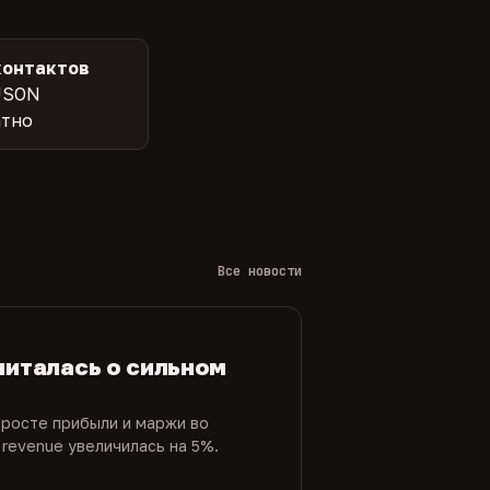
контактов
JSON
атно
Все новости
читалась о сильном
 росте прибыли и маржи во
 revenue увеличилась на 5%.