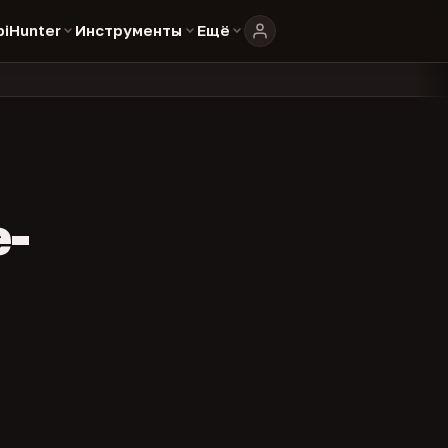
biHunter
Инструменты
Ещё
804
325
134
каталоге
представителей
админов каналов
команд
•
•
•
•
e-