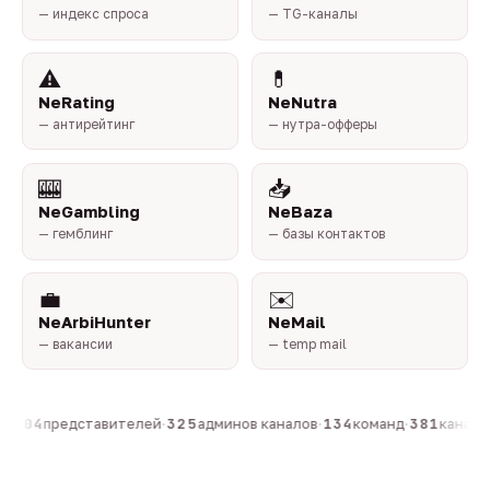
— индекс спроса
— TG-каналы
⚠️
💊
NeRating
NeNutra
— антирейтинг
— нутра-офферы
🎰
📥
NeGambling
NeBaza
— гемблинг
— базы контактов
💼
✉️
NeArbiHunter
NeMail
— вакансии
— temp mail
·
804
представителей
·
325
админов каналов
·
134
команд
·
381
каналов 