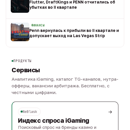
Flutter, DraftKings и PENN отчитались об
убытках во II квартале
08 авг
ФИНАНСЫ
Penn вернулась к прибыли во II квартале и
допускает выход на Las Vegas Strip
08 авг
ПРОДУКТЫ
Сервисы
Аналитика iGaming, каталог TG-каналов, нутра-
офферы, вакансии арбитража. Бесплатно, с
честными цифрами.
→
NeBlask
Индекс спроса iGaming
Поисковый спрос на бренды казино и