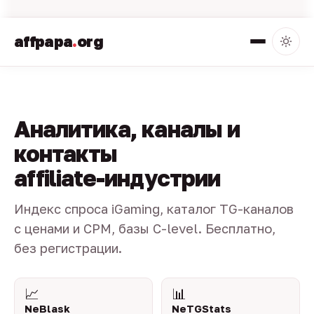
affpapa
.
org
Аналитика, каналы и
контакты
affiliate-индустрии
Индекс спроса iGaming, каталог TG-каналов
с ценами и CPM, базы C-level. Бесплатно,
без регистрации.
📈
📊
NeBlask
NeTGStats