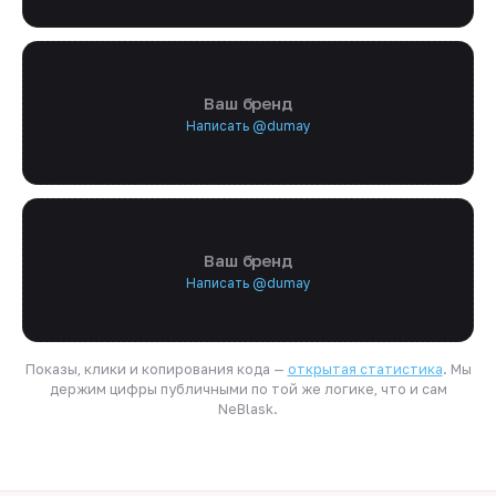
Ваш бренд
Написать @dumay
Ваш бренд
Написать @dumay
Показы, клики и копирования кода —
открытая статистика
. Мы
держим цифры публичными по той же логике, что и сам
NeBlask.