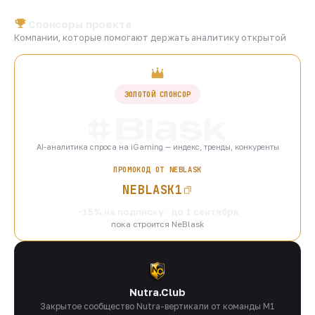
Спонсоры проекта
Компании, которые помогают держать аналитику открытой
ЗОЛОТОЙ СПОНСОР
AI-аналитика спроса на iGaming — индекс, тренды, конкуренты
ПРОМОКОД ОТ NEBLASK
NEBLASK1
−15% на подписку · до 1 сентября
пока строится NeBlask
Nutra.Club
Закрытое сообщество Nutra-вертикали от команды M1