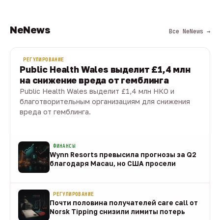
NeNews
Все NeNews →
РЕГУЛИРОВАНИЕ
Public Health Wales выделит £1,4 млн
на снижение вреда от гемблинга
Public Health Wales выделит £1,4 млн НКО и
благотворительным организациям для снижения
вреда от гемблинга.
09 авг · 1 мин
ФИНАНСЫ
Wynn Resorts превысила прогнозы за Q2
благодаря Macau, но США просели
09 авг
РЕГУЛИРОВАНИЕ
Почти половина получателей care call от
Norsk Tipping снизили лимиты потерь