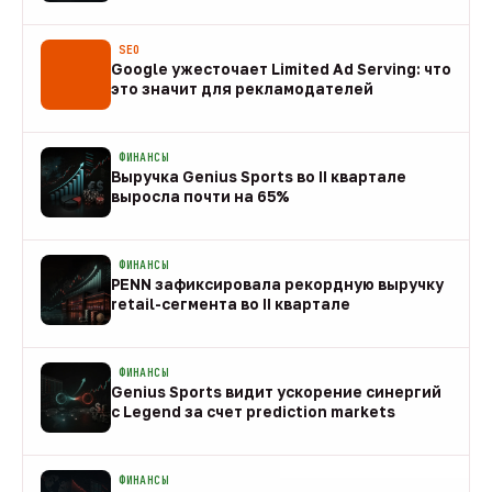
08 авг
SEO
Google ужесточает Limited Ad Serving: что
это значит для рекламодателей
08 авг
ФИНАНСЫ
Выручка Genius Sports во II квартале
выросла почти на 65%
08 авг
ФИНАНСЫ
PENN зафиксировала рекордную выручку
retail-сегмента во II квартале
08 авг
ФИНАНСЫ
Genius Sports видит ускорение синергий
с Legend за счет prediction markets
08 авг
ФИНАНСЫ