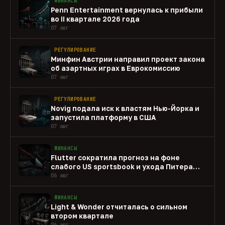
ФИНАНСЫ
Penn Entertainment вернулась к прибыли
во II квартале 2026 года
07 авг
РЕГУЛИРОВАНИЕ
Минфин Австрии направил проект закона
об азартных играх в Еврокомиссию
07 авг
РЕГУЛИРОВАНИЕ
Novig подала иск к властям Нью-Йорка и
запустила платформу в США
07 авг
ФИНАНСЫ
Flutter сократила прогноз на фоне
слабого US sportsbook и ухода Питера
Джексона
06 авг
ФИНАНСЫ
Light & Wonder отчиталась о сильном
втором квартале
06 авг