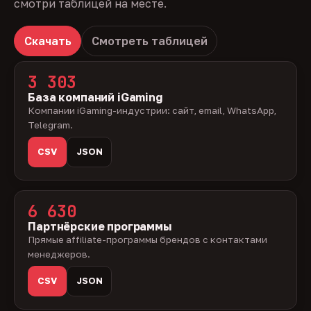
смотри таблицей на месте.
Скачать
Смотреть таблицей
3 303
База компаний iGaming
Компании iGaming-индустрии: сайт, email, WhatsApp,
Telegram.
CSV
JSON
6 630
Партнёрские программы
Прямые affiliate-программы брендов с контактами
менеджеров.
CSV
JSON