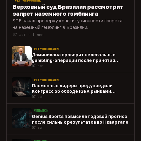
РЕГУЛИРОВАНИЕ
Верховный суд Бразилии рассмотрит
запрет наземного гэмблинга
STF начал проверку конституционности запрета
на наземный гэмблинг в Бразилии.
07 авг · 1 мин
РЕГУЛИРОВАНИЕ
Доминикана проверит нелегальные
gambling-операции после принятия
закона
07 авг
РЕГУЛИРОВАНИЕ
Племенные лидеры предупредили
Конгресс об обходе IGRA рынками
прогнозов
07 авг
ФИНАНСЫ
Genius Sports повысила годовой прогноз
после сильных результатов во II квартале
07 авг