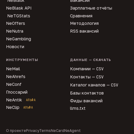
NeBlask
Вакансии
NeBlask API
Зарплатные отчёты
NeTGStats
Сравнения
NeOffers
Методология
NeNutra
RSS вакансий
NeGambling
Новости
ИНСТРУМЕНТЫ
ДАННЫЕ — СКАЧАТЬ
NeMail
Компании —
CSV
NeAhrefs
Контакты —
CSV
NeConf
Каталог каналов —
CSV
Глоссарий
Базы контактов
NeAntik
АЛЬФА
Фиды вакансий
NeClip
АЛЬФА
llms.txt
О проекте
Privacy
Terms
NeCard
NeAgent