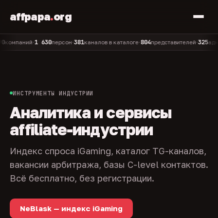
affpapa
.
org
1 630
381
804
325
мпаний
персон
каналов в каталоге
представителей
админов
•
•
•
•
ИНСТРУМЕНТЫ ИНДУСТРИИ
Аналитика и сервисы
affiliate-индустрии
Индекс спроса iGaming, каталог TG-каналов,
вакансии арбитража, базы C-level контактов.
Всё бесплатно, без регистрации.
NeBlask — индекс iGaming