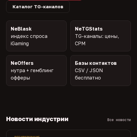
Каталог TG-каналов
NeBlask
NeTGStats
индекс спроса
TG-каналы: цены,
iGaming
CPM
NeOffers
Базы контактов
нутра + гемблинг
CSV / JSON
офферы
бесплатно
Новости индустрии
Все новости