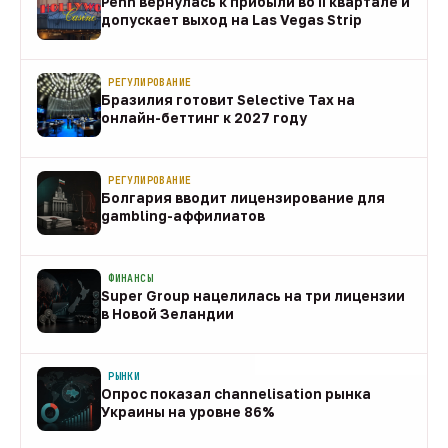
Penn вернулась к прибыли во II квартале и
допускает выход на Las Vegas Strip
08 авг
РЕГУЛИРОВАНИЕ
Бразилия готовит Selective Tax на
онлайн-беттинг к 2027 году
08 авг
РЕГУЛИРОВАНИЕ
Болгария вводит лицензирование для
gambling-аффилиатов
08 авг
ФИНАНСЫ
Super Group нацелилась на три лицензии
в Новой Зеландии
08 авг
РЫНКИ
Опрос показал channelisation рынка
Украины на уровне 86%
07 авг