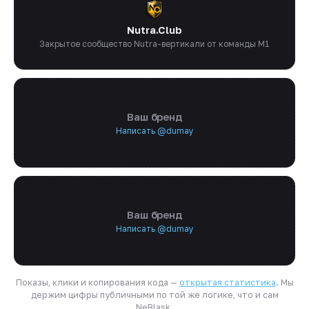
Nutra.Club
Закрытое сообщество Nutra-вертикали от команды M1
Ваш бренд
Написать @dumay
Ваш бренд
Написать @dumay
Показы, клики и копирования кода —
открытая статистика
. Мы
держим цифры публичными по той же логике, что и сам
NeBlask.