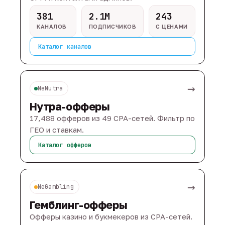
381
2.1M
243
КАНАЛОВ
ПОДПИСЧИКОВ
С ЦЕНАМИ
Каталог каналов
→
NeNutra
Нутра-офферы
17,488 офферов из 49 CPA-сетей. Фильтр по
ГЕО и ставкам.
Каталог офферов
→
NeGambling
Гемблинг-офферы
Офферы казино и букмекеров из CPA-сетей.