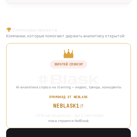
Спонсоры проекта
Компании, которые помогают держать аналитику открытой
ЗОЛОТОЙ СПОНСОР
AI-аналитика спроса на iGaming — индекс, тренды, конкуренты
ПРОМОКОД ОТ NEBLASK
NEBLASK1
−15% на подписку · до 1 сентября
пока строится NeBlask