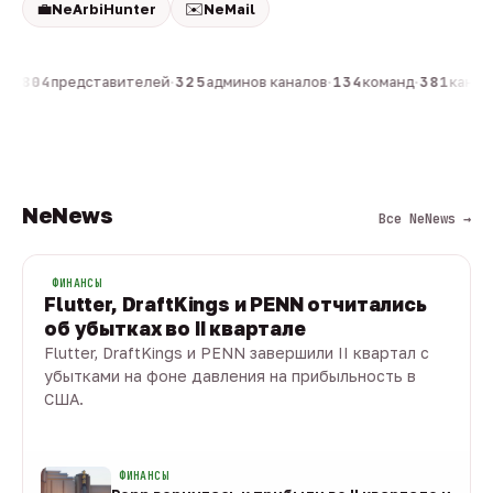
💼
✉️
NeArbiHunter
NeMail
н
·
804
представителей
·
325
админов каналов
·
134
команд
·
381
каналов
NeNews
Все NeNews →
ФИНАНСЫ
Flutter, DraftKings и PENN отчитались
об убытках во II квартале
Flutter, DraftKings и PENN завершили II квартал с
убытками на фоне давления на прибыльность в
США.
08 авг · 1 мин
ФИНАНСЫ