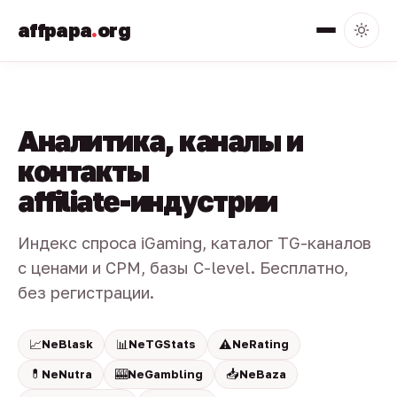
affpapa
.
org
Аналитика, каналы и
контакты
affiliate-индустрии
Индекс спроса iGaming, каталог TG-каналов
с ценами и CPM, базы C-level. Бесплатно,
без регистрации.
📈
📊
⚠️
NeBlask
NeTGStats
NeRating
💊
🎰
📥
NeNutra
NeGambling
NeBaza