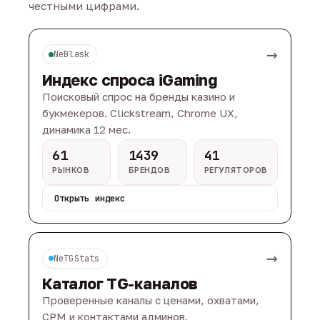
честными цифрами.
→
NeBlask
Индекс спроса iGaming
Поисковый спрос на бренды казино и
букмекеров. Clickstream, Chrome UX,
динамика 12 мес.
61
1439
41
РЫНКОВ
БРЕНДОВ
РЕГУЛЯТОРОВ
Открыть индекс
→
NeTGStats
Каталог TG-каналов
Проверенные каналы с ценами, охватами,
CPM и контактами админов.