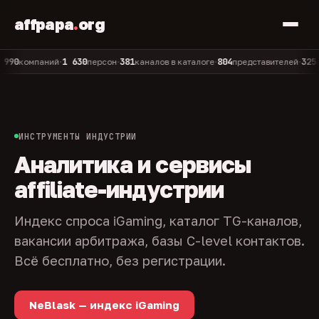
affpapa
.
org
1 630
381
804
325
компаний
персон
каналов в каталоге
представителей
админ
•
•
•
•
ИНСТРУМЕНТЫ ИНДУСТРИИ
Аналитика и сервисы
affiliate-индустрии
Индекс спроса iGaming, каталог TG-каналов,
вакансии арбитража, базы C-level контактов.
Всё бесплатно, без регистрации.
NeBlask — индекс iGaming