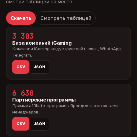
смотри таблицей на месте.
Скачать
Смотреть таблицей
3 303
База компаний iGaming
Компании iGaming-индустрии: сайт, email, WhatsApp,
Telegram.
CSV
JSON
6 630
Партнёрские программы
Прямые affiliate-программы брендов с контактами
менеджеров.
CSV
JSON