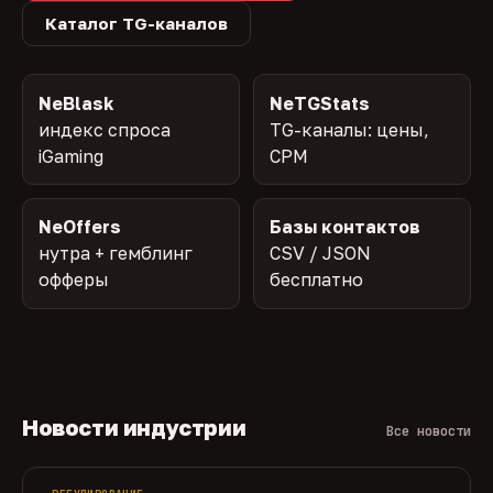
Каталог TG-каналов
NeBlask
NeTGStats
индекс спроса
TG-каналы: цены,
iGaming
CPM
NeOffers
Базы контактов
нутра + гемблинг
CSV / JSON
офферы
бесплатно
Новости индустрии
Все новости