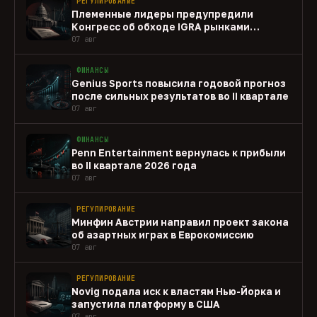
РЕГУЛИРОВАНИЕ
Племенные лидеры предупредили
Конгресс об обходе IGRA рынками
прогнозов
07 авг
ФИНАНСЫ
Genius Sports повысила годовой прогноз
после сильных результатов во II квартале
07 авг
ФИНАНСЫ
Penn Entertainment вернулась к прибыли
во II квартале 2026 года
07 авг
РЕГУЛИРОВАНИЕ
Минфин Австрии направил проект закона
об азартных играх в Еврокомиссию
07 авг
РЕГУЛИРОВАНИЕ
Novig подала иск к властям Нью-Йорка и
запустила платформу в США
07 авг