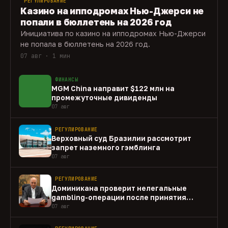
РЕГУЛИРОВАНИЕ
Казино на ипподромах Нью-Джерси не
попали в бюллетень на 2026 год
Инициатива по казино на ипподромах Нью-Джерси
не попала в бюллетень на 2026 год.
07 авг · 1 мин
ФИНАНСЫ
MGM China направит $122 млн на
промежуточные дивиденды
07 авг
РЕГУЛИРОВАНИЕ
Верховный суд Бразилии рассмотрит
запрет наземного гэмблинга
07 авг
РЕГУЛИРОВАНИЕ
Доминикана проверит нелегальные
gambling-операции после принятия
закона
07 авг