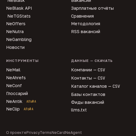
NeBlask
Вакансии
NeBlask API
Зарплатные отчёты
NeTGStats
Сравнения
NeOffers
Методология
NeNutra
RSS вакансий
NeGambling
Новости
ИНСТРУМЕНТЫ
ДАННЫЕ — СКАЧАТЬ
NeMail
Компании —
CSV
NeAhrefs
Контакты —
CSV
NeConf
Каталог каналов —
CSV
Глоссарий
Базы контактов
NeAntik
АЛЬФА
Фиды вакансий
NeClip
АЛЬФА
llms.txt
О проекте
Privacy
Terms
NeCard
NeAgent