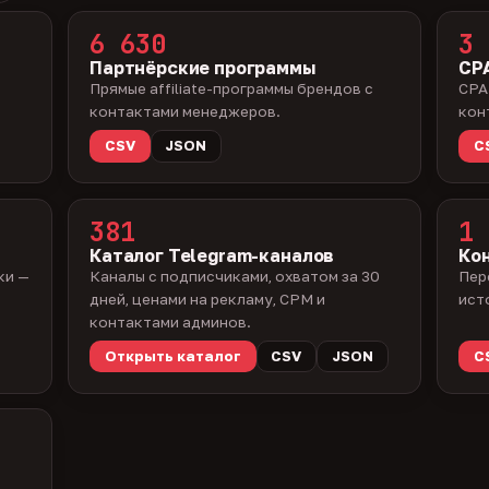
6 630
3 
Партнёрские программы
CPA
Прямые affiliate-программы брендов с
CPA
контактами менеджеров.
кон
CSV
JSON
C
381
1 
Каталог Telegram-каналов
Ко
ки —
Каналы с подписчиками, охватом за 30
Пер
дней, ценами на рекламу, CPM и
ист
контактами админов.
Открыть каталог
CSV
JSON
C