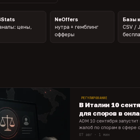
Stats
NeOffers
Базы 
аналы: цены,
нутра + гемблинг
CSV / 
офферы
беспл
РЕГУЛИРОВАНИЕ
В Италии 10 сент
для споров в онл
ADM 10 сентября запустит
жалоб по спорам в сфере о
07 авг · 1 мин