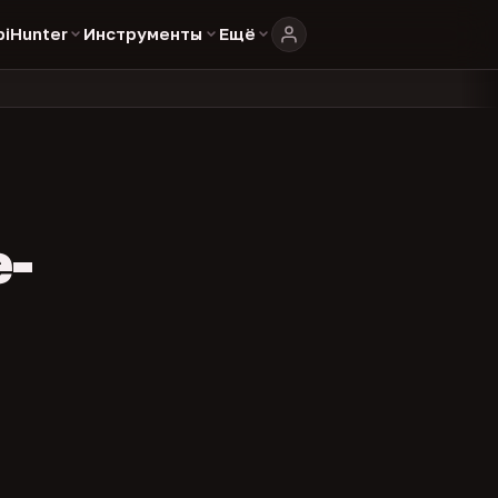
biHunter
Инструменты
Ещё
804
325
134
каталоге
представителей
админов каналов
команд
•
•
•
•
e-