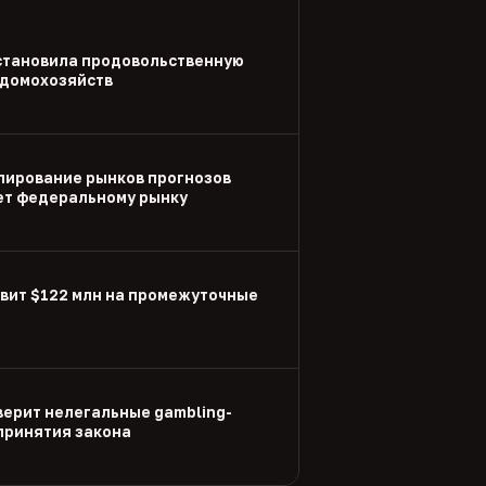
становила продовольственную
 домохозяйств
улирование рынков прогнозов
ет федеральному рынку
вит $122 млн на промежуточные
ерит нелегальные gambling-
принятия закона