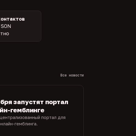
контактов
JSON
атно
Все новости
ября запустят портал
айн-гемблинге
 централизованный портал для
нлайн-гемблинга.