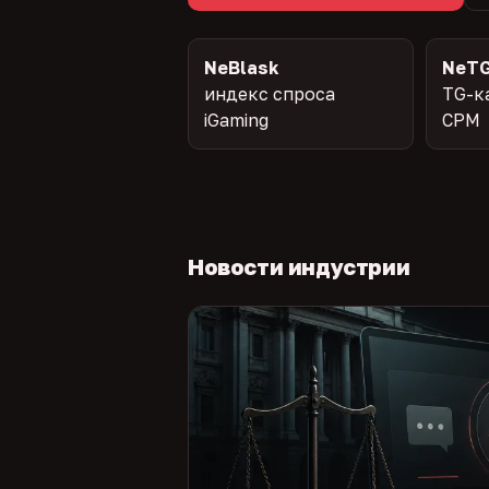
NeBlask
NeTG
индекс спроса
TG-к
iGaming
CPM
Новости индустрии