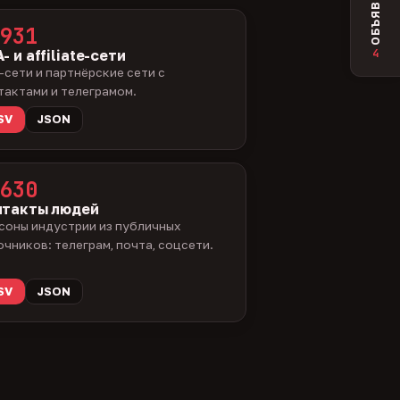
ОБЪЯВЛЕНИЯ
931
4
- и affiliate-сети
-сети и партнёрские сети с
тактами и телеграмом.
SV
JSON
630
нтакты людей
соны индустрии из публичных
очников: телеграм, почта, соцсети.
SV
JSON