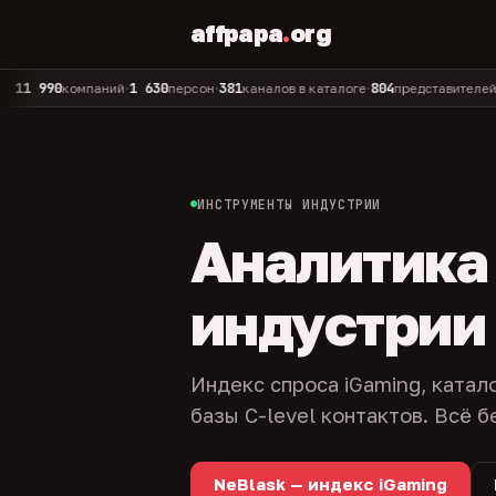
affpapa
.
org
90
1 630
381
804
325
компаний
персон
каналов в каталоге
представителей
ад
•
•
•
•
ИНСТРУМЕНТЫ ИНДУСТРИИ
Аналитика и
индустрии
Индекс спроса iGaming, катал
базы C-level контактов. Всё б
NeBlask — индекс iGaming