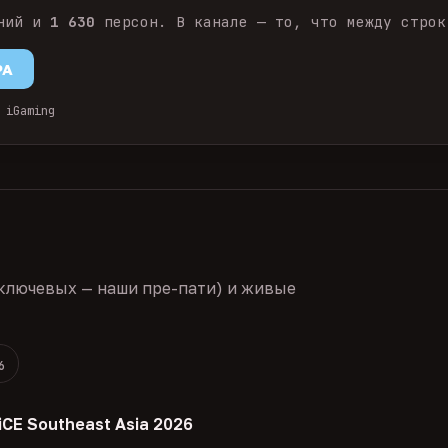
ний и
1 630
персон. В канале — то, что между строк
PA
 iGaming
ключевых — наши пре-пати) и живые
6
iCE Southeast Asia 2026