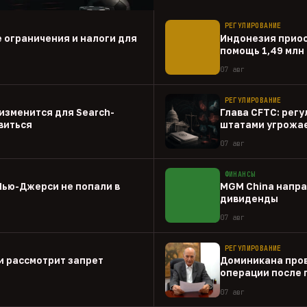
РЕГУЛИРОВАНИЕ
 ограничения и налоги для
Индонезия прио
помощь 1,49 млн
07 авг
РЕГУЛИРОВАНИЕ
о изменится для Search-
Глава CFTC: рег
виться
штатами угрожа
07 авг
ФИНАНСЫ
Нью-Джерси не попали в
MGM China напра
дивиденды
07 авг
РЕГУЛИРОВАНИЕ
и рассмотрит запрет
Доминикана пров
операции после 
07 авг