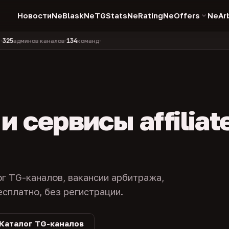
Новости
NeBlask
NeTGStats
NeRating
NeOffers
NeAr
134
11 990
1 630
381
минов каналов
команд
компаний
персон
каналов в 
•
•
•
•
 сервисы affiliat
ог TG-каналов, вакансии арбитража,
есплатно, без регистрации.
Каталог TG-каналов