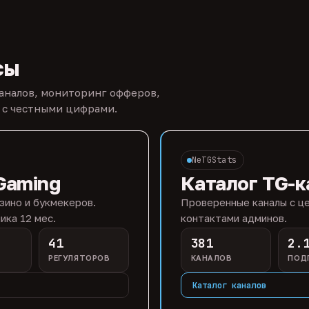
сы
каналов, мониторинг офферов,
 с честными цифрами.
NeTGStats
Gaming
Каталог TG-к
зино и букмекеров.
Проверенные каналы с це
ика 12 мес.
контактами админов.
41
381
2.
РЕГУЛЯТОРОВ
КАНАЛОВ
ПОД
Каталог каналов