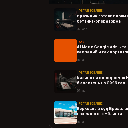
РЕГУЛИРОВАНИЕ
Бразилия готовит новые
беттинг-операторов
07 авг
SEO
AI Max в Google Ads: чт
кампаний и как подгото
07 авг
РЕГУЛИРОВАНИЕ
Казино на ипподромах 
бюллетень на 2026 год
07 авг
РЕГУЛИРОВАНИЕ
Верховный суд Бразили
наземного гэмблинга
07 авг