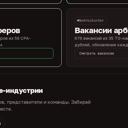
NeArbiHunter
феров
Вакансии ар
ров из 58 CPA-
676 вакансий из 35 TG-ка
м.
дублей, обновление кажд
Смотреть вакансии
te-индустрии
ов, представители и команды. Забирай
есте.
й