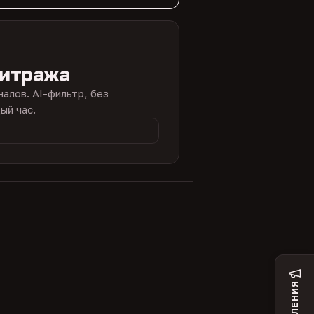
битража
налов. AI-фильтр, без
ый час.