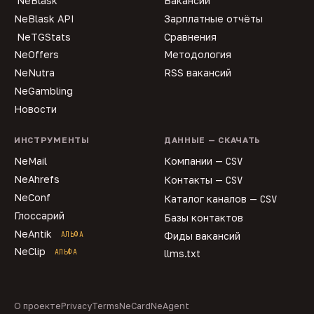
NeBlask
Вакансии
NeBlask API
Зарплатные отчёты
NeTGStats
Сравнения
NeOffers
Методология
NeNutra
RSS вакансий
NeGambling
Новости
ИНСТРУМЕНТЫ
ДАННЫЕ — СКАЧАТЬ
NeMail
Компании —
CSV
NeAhrefs
Контакты —
CSV
NeConf
Каталог каналов —
CSV
Глоссарий
Базы контактов
NeAntik
АЛЬФА
Фиды вакансий
NeClip
АЛЬФА
llms.txt
О проекте
Privacy
Terms
NeCard
NeAgent