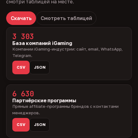
смотри таблицей на месте.
Скачать
Смотреть таблицей
3 303
База компаний iGaming
Компании iGaming-индустрии: сайт, email, WhatsApp,
Telegram.
CSV
JSON
6 630
Партнёрские программы
Прямые affiliate-программы брендов с контактами
менеджеров.
CSV
JSON