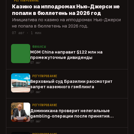
РЕГУЛИРОВАНИЕ
Казино на ипподромах Нью-Джерси не
попали в бюллетень на 2026 год
Инициатива по казино на ипподромах Нью-Джерси
не попала в бюллетень на 2026 год.
07 авг · 1 мин
ФИНАНСЫ
MGM China направит $122 млн на
промежуточные дивиденды
07 авг
РЕГУЛИРОВАНИЕ
Верховный суд Бразилии рассмотрит
запрет наземного гэмблинга
07 авг
РЕГУЛИРОВАНИЕ
Доминикана проверит нелегальные
gambling-операции после принятия
закона
07 авг