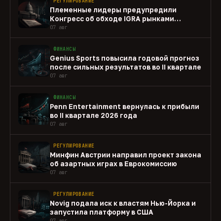
РЕГУЛИРОВАНИЕ
Племенные лидеры предупредили
Конгресс об обходе IGRA рынками
прогнозов
07 авг
ФИНАНСЫ
Genius Sports повысила годовой прогноз
после сильных результатов во II квартале
07 авг
ФИНАНСЫ
Penn Entertainment вернулась к прибыли
во II квартале 2026 года
07 авг
РЕГУЛИРОВАНИЕ
Минфин Австрии направил проект закона
об азартных играх в Еврокомиссию
07 авг
РЕГУЛИРОВАНИЕ
Novig подала иск к властям Нью-Йорка и
запустила платформу в США
07 авг