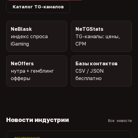
Каталог TG-каналов
NeBlask
NeTGStats
индекс спроса
TG-каналы: цены,
iGaming
CPM
NeOffers
Базы контактов
нутра + гемблинг
CSV / JSON
офферы
бесплатно
Новости индустрии
Все новости