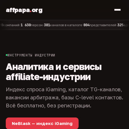
affpapa
.
org
1 630
381
804
325
паний
персон
каналов в каталоге
представителей
админов
•
•
•
•
ИНСТРУМЕНТЫ ИНДУСТРИИ
Аналитика и сервисы
affiliate-индустрии
Индекс спроса iGaming, каталог TG-каналов,
вакансии арбитража, базы C-level контактов.
Всё бесплатно, без регистрации.
NeBlask — индекс iGaming