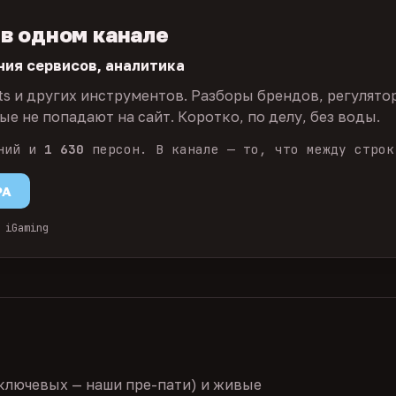
 в одном канале
ния сервисов, аналитика
ts и других инструментов. Разборы брендов, регулято
е не попадают на сайт. Коротко, по делу, без воды.
ний и
1 630
персон. В канале — то, что между строк
PA
 iGaming
ключевых — наши пре-пати) и живые