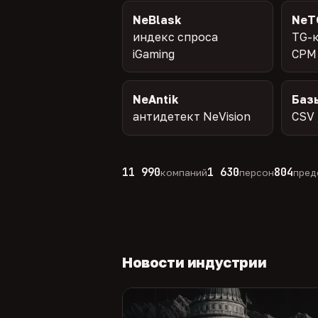
NeBlask
NeT
индекс спроса
TG-к
iGaming
CPM
NeAntik
Баз
антидетект NeVision
CSV 
11 990
1 630
804
компаний
персон
пред
Новости индустрии