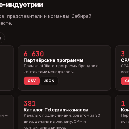
te-индустрии
ов, представители и команды. Забирай
есте.
й
6 630
3 
Партнёрские программы
CPA
Прямые affiliate-программы брендов с
CPA
контактами менеджеров.
кон
CSV
JSON
C
381
1 
Каталог Telegram-каналов
Ко
ки —
Каналы с подписчиками, охватом за 30
Пер
дней, ценами на рекламу, CPM и
ист
контактами админов.