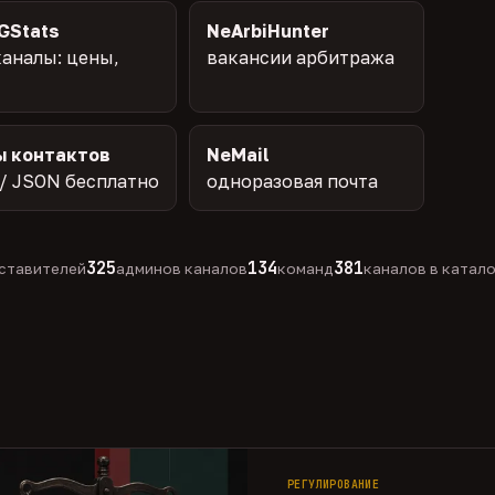
GStats
NeArbiHunter
аналы: цены,
вакансии арбитража
ы контактов
NeMail
/ JSON бесплатно
одноразовая почта
325
134
381
ставителей
админов каналов
команд
каналов в катал
РЕГУЛИРОВАНИЕ