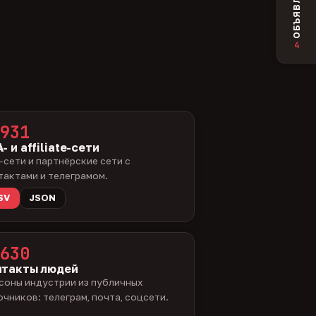
ОБЪЯВЛЕНИЯ
4
931
- и affiliate-сети
-сети и партнёрские сети с
тактами и телеграмом.
SV
JSON
630
нтакты людей
соны индустрии из публичных
очников: телеграм, почта, соцсети.