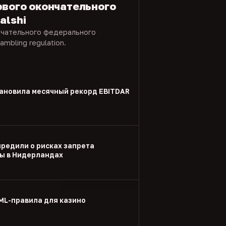
рвого окончательного
alshi
нчательного федерального
ambling regulation.
тановила месячный рекорд EBITDAR
редили о рисках запрета
ы в Нидерландах
ML-правила для казино