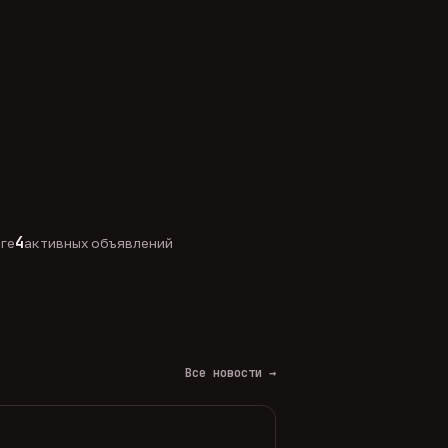
4
оге
активных объявлений
Все новости →