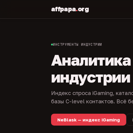
affpapa
.
org
ИНСТРУМЕНТЫ ИНДУСТРИИ
Аналитика и
индустрии
Индекс спроса iGaming, катал
базы C-level контактов. Всё б
NeBlask — индекс iGaming