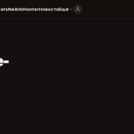
ats
NeArbiHunter
Новости
Ещё
e-