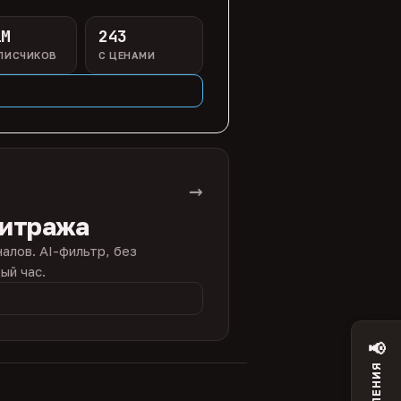
1M
243
ПИСЧИКОВ
С ЦЕНАМИ
→
битража
налов. AI-фильтр, без
ый час.
📢