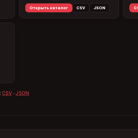
Открыть каталог
CSV
JSON
C
:
CSV
·
JSON