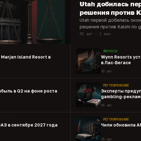
Utah добилась пе
решения против K
Utah первой добилась око
решения против Kalshi по g
05 авг · 1 мин
ФИНАНСЫ
Marjan Island Resort в
Wynn Resorts ус
в Лас-Вегасе
05 авг
РЕГУЛИРОВАНИЕ
ибыль в Q2 на фоне роста
Эксперты предуп
gambling-реклам
05 авг
РЕГУЛИРОВАНИЕ
ОАЭ в сентябре 2027 года
Чили обновила A
05 авг