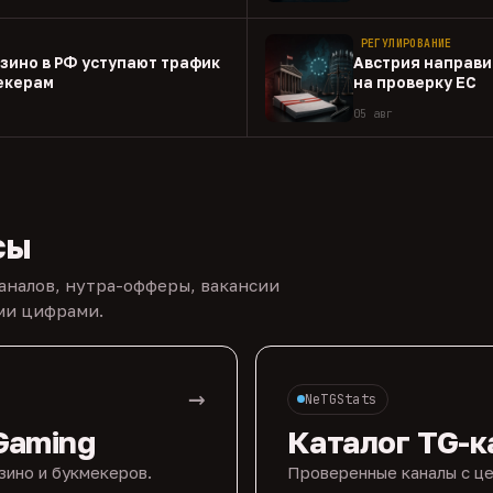
РЕГУЛИРОВАНИЕ
зино в РФ уступают трафик
Австрия направи
екерам
на проверку EC
05 авг
сы
каналов, нутра-офферы, вакансии
ыми цифрами.
→
NeTGStats
Gaming
Каталог TG-к
зино и букмекеров.
Проверенные каналы с це