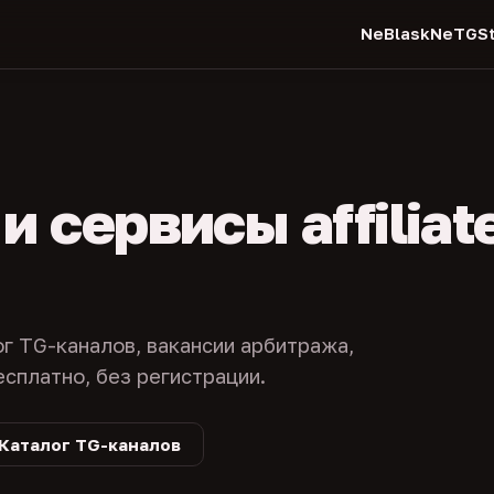
NeBlask
NeTGSt
 сервисы affiliat
ог TG-каналов, вакансии арбитража,
есплатно, без регистрации.
Каталог TG-каналов