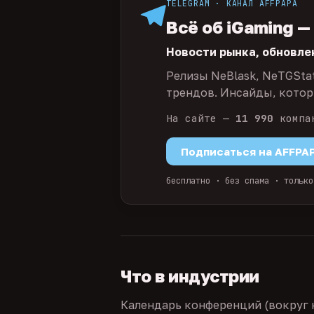
TELEGRAM · КАНАЛ AFFPAPA
Всё об iGaming —
Новости рынка, обновле
Релизы NeBlask, NeTGSta
трендов. Инсайды, которы
На сайте —
11 990
компа
Подписаться на AFFPA
бесплатно · без спама · только
Что в индустрии
Календарь конференций (вокруг 