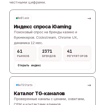
честными цифрами.
→
NeBlask
Индекс спроса iGaming
Поисковый спрос на бренды казино и
букмекеров. Clickstream, Chrome UX,
динамика 12 мес.
61
2371
41
РЫНКОВ
БРЕНДОВ
РЕГУЛЯТОРОВ
Открыть индекс
→
NeTGStats
Каталог TG-каналов
Проверенные каналы с ценами, охватами,
CPM и контактами админов.