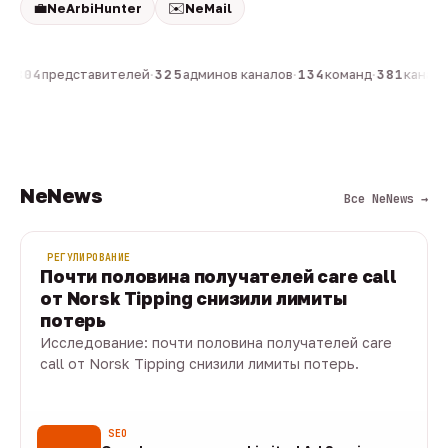
💼
✉️
NeArbiHunter
NeMail
н
·
804
представителей
·
325
админов каналов
·
134
команд
·
381
каналов
NeNews
Все NeNews →
РЕГУЛИРОВАНИЕ
Почти половина получателей care call
от Norsk Tipping снизили лимиты
потерь
Исследование: почти половина получателей care
call от Norsk Tipping снизили лимиты потерь.
08 авг · 1 мин
SEO