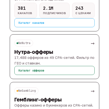
381
2.1M
243
КАНАЛОВ
ПОДПИСЧИКОВ
С ЦЕНАМИ
Каталог каналов
→
NeNutra
Нутра-офферы
17,488 офферов из 49 CPA-сетей. Фильтр по
ГЕО и ставкам.
Каталог офферов
→
NeGambling
Гемблинг-офферы
Офферы казино и букмекеров из CPA-сетей.