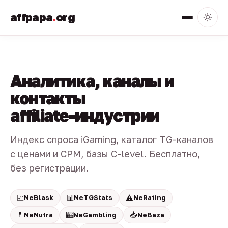
affpapa
.
org
Аналитика, каналы и
контакты
affiliate-индустрии
Индекс спроса iGaming, каталог TG-каналов
с ценами и CPM, базы C-level. Бесплатно,
без регистрации.
📈
📊
⚠️
NeBlask
NeTGStats
NeRating
💊
🎰
📥
NeNutra
NeGambling
NeBaza