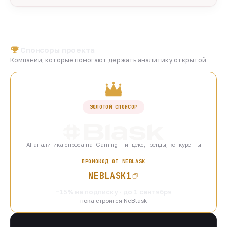
Спонсоры проекта
Компании, которые помогают держать аналитику открытой
ЗОЛОТОЙ СПОНСОР
AI-аналитика спроса на iGaming — индекс, тренды, конкуренты
ПРОМОКОД ОТ NEBLASK
NEBLASK1
−15% на подписку · до 1 сентября
пока строится NeBlask