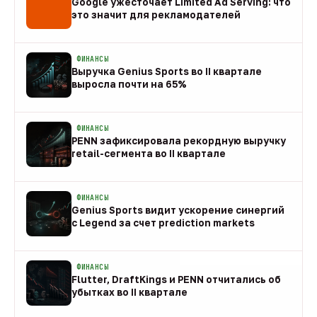
Google ужесточает Limited Ad Serving: что
это значит для рекламодателей
08 авг
ФИНАНСЫ
Выручка Genius Sports во II квартале
выросла почти на 65%
08 авг
ФИНАНСЫ
PENN зафиксировала рекордную выручку
retail-сегмента во II квартале
08 авг
ФИНАНСЫ
Genius Sports видит ускорение синергий
с Legend за счет prediction markets
08 авг
ФИНАНСЫ
Flutter, DraftKings и PENN отчитались об
убытках во II квартале
08 авг