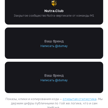
Nutra.Club
Закрытое сообщество Nutra-вертикали от команды M1
Ваш бренд
Написать @dumay
Ваш бренд
Написать @dumay
Показы, клики и копирования кода —
открытая статистика
. Мы
держим цифры публичными по той же логике, что и сам
NeBlask.