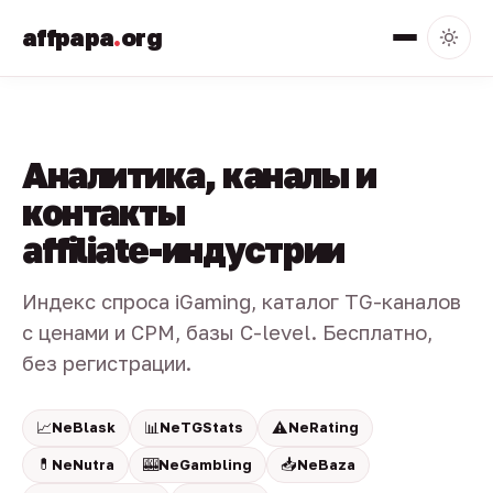
affpapa
.
org
Аналитика, каналы и
контакты
affiliate-индустрии
Индекс спроса iGaming, каталог TG-каналов
с ценами и CPM, базы C-level. Бесплатно,
без регистрации.
📈
📊
⚠️
NeBlask
NeTGStats
NeRating
💊
🎰
📥
NeNutra
NeGambling
NeBaza