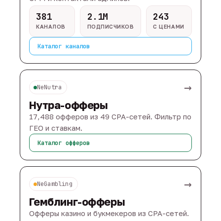
381
2.1M
243
КАНАЛОВ
ПОДПИСЧИКОВ
С ЦЕНАМИ
Каталог каналов
→
NeNutra
Нутра-офферы
17,488 офферов из 49 CPA-сетей. Фильтр по
ГЕО и ставкам.
Каталог офферов
→
NeGambling
Гемблинг-офферы
Офферы казино и букмекеров из CPA-сетей.