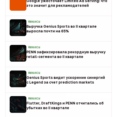
Google ужесточает Limited Ad Serving: что
это значит для рекламодателей
08 авг
ФИНАНСЫ
Выручка Genius Sports во II квартале
выросла почти на 65%
08 авг
ФИНАНСЫ
PENN зафиксировала рекордную выручку
retail-сегмента во II квартале
08 авг
ФИНАНСЫ
Genius Sports видит ускорение синергий
с Legend за счет prediction markets
08 авг
ФИНАНСЫ
Flutter, DraftKings и PENN отчитались об
убытках во II квартале
08 авг