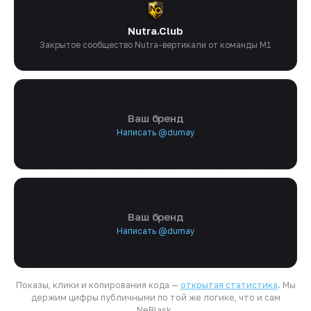
Nutra.Club
Закрытое сообщество Nutra-вертикали от команды M1
Ваш бренд
Написать @dumay
Ваш бренд
Написать @dumay
Показы, клики и копирования кода —
открытая статистика
. Мы
держим цифры публичными по той же логике, что и сам
NeBlask.