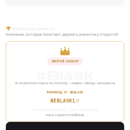
Спонсоры проекта
Компании, которые помогают держать аналитику открытой
ЗОЛОТОЙ СПОНСОР
AI-аналитика спроса на iGaming — индекс, тренды, конкуренты
ПРОМОКОД ОТ NEBLASK
NEBLASK1
−15% на подписку · до 1 сентября
пока строится NeBlask