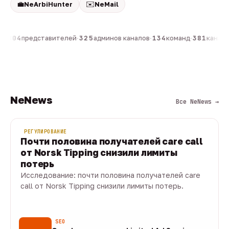
💼
✉️
NeArbiHunter
NeMail
н
·
804
представителей
·
325
админов каналов
·
134
команд
·
381
каналов
NeNews
Все NeNews →
РЕГУЛИРОВАНИЕ
Почти половина получателей care call
от Norsk Tipping снизили лимиты
потерь
Исследование: почти половина получателей care
call от Norsk Tipping снизили лимиты потерь.
08 авг · 1 мин
SEO