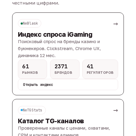
честными цифрами.
→
NeBlask
Индекс спроса iGaming
Поисковый спрос на бренды казино и
букмекеров. Clickstream, Chrome UX,
динамика 12 мес.
61
2371
41
РЫНКОВ
БРЕНДОВ
РЕГУЛЯТОРОВ
Открыть индекс
→
NeTGStats
Каталог TG-каналов
Проверенные каналы с ценами, охватами,
CPM и контактами админов.