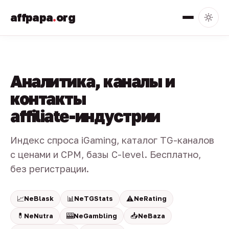
affpapa
.
org
Аналитика, каналы и
контакты
affiliate-индустрии
Индекс спроса iGaming, каталог TG-каналов
с ценами и CPM, базы C-level. Бесплатно,
без регистрации.
📈
📊
⚠️
NeBlask
NeTGStats
NeRating
💊
🎰
📥
NeNutra
NeGambling
NeBaza