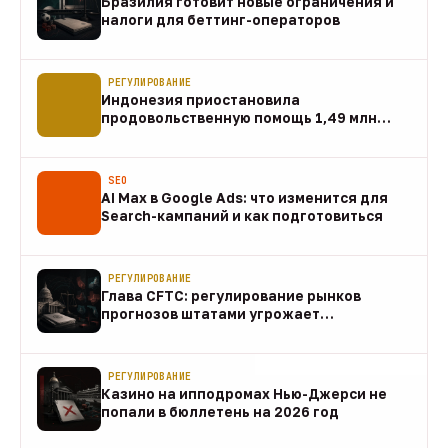
Бразилия готовит новые ограничения и
налоги для беттинг-операторов
07 авг
РЕГУЛИРОВАНИЕ
Индонезия приостановила
продовольственную помощь 1,49 млн
домохозяйств
07 авг
SEO
AI Max в Google Ads: что изменится для
Search-кампаний и как подготовиться
07 авг
РЕГУЛИРОВАНИЕ
Глава CFTC: регулирование рынков
прогнозов штатами угрожает
федеральному рынку
07 авг
РЕГУЛИРОВАНИЕ
Казино на ипподромах Нью-Джерси не
попали в бюллетень на 2026 год
07 авг