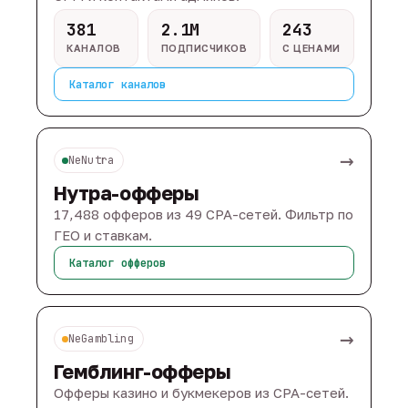
381
2.1M
243
КАНАЛОВ
ПОДПИСЧИКОВ
С ЦЕНАМИ
Каталог каналов
→
NeNutra
Нутра-офферы
17,488 офферов из 49 CPA-сетей. Фильтр по
ГЕО и ставкам.
Каталог офферов
→
NeGambling
Гемблинг-офферы
Офферы казино и букмекеров из CPA-сетей.