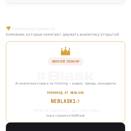
Спонсоры проекта
Компании, которые помогают держать аналитику открытой
ЗОЛОТОЙ СПОНСОР
AI-аналитика спроса на iGaming — индекс, тренды, конкуренты
ПРОМОКОД ОТ NEBLASK
NEBLASK1
−15% на подписку · до 1 сентября
пока строится NeBlask