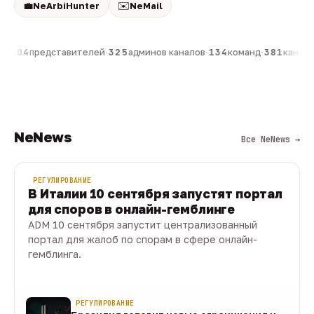
💼
✉️
NeArbiHunter
NeMail
н
·
804
представителей
·
325
админов каналов
·
134
команд
·
381
каналов
NeNews
Все NeNews →
РЕГУЛИРОВАНИЕ
В Италии 10 сентября запустят портал
для споров в онлайн-гемблинге
ADM 10 сентября запустит централизованный
портал для жалоб по спорам в сфере онлайн-
гемблинга.
07 авг · 1 мин
РЕГУЛИРОВАНИЕ