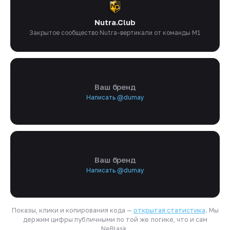
Nutra.Club
Закрытое сообщество Nutra-вертикали от команды M1
Ваш бренд
Написать @dumay
Ваш бренд
Написать @dumay
Показы, клики и копирования кода —
открытая статистика
. Мы
держим цифры публичными по той же логике, что и сам
NeBlask.