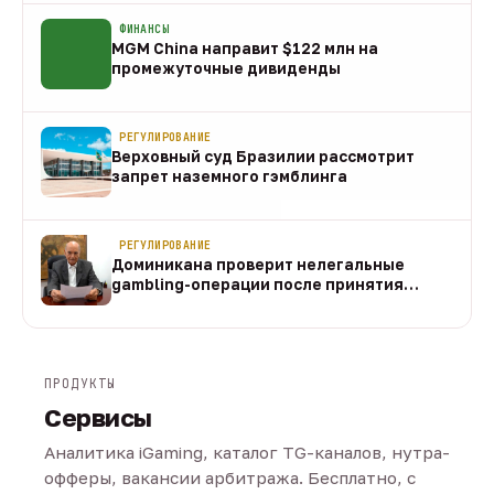
ФИНАНСЫ
MGM China направит $122 млн на
промежуточные дивиденды
07 авг
РЕГУЛИРОВАНИЕ
Верховный суд Бразилии рассмотрит
запрет наземного гэмблинга
07 авг
РЕГУЛИРОВАНИЕ
Доминикана проверит нелегальные
gambling-операции после принятия
закона
07 авг
ПРОДУКТЫ
Сервисы
Аналитика iGaming, каталог TG-каналов, нутра-
офферы, вакансии арбитража. Бесплатно, с