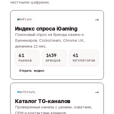
честными цифрами.
→
NeBlask
Индекс спроса iGaming
Поисковый спрос на бренды казино и
букмекеров. Clickstream, Chrome UX,
динамика 12 мес.
61
1439
41
РЫНКОВ
БРЕНДОВ
РЕГУЛЯТОРОВ
Открыть индекс
→
NeTGStats
Каталог TG-каналов
Проверенные каналы с ценами, охватами,
CPM и контактами админов.