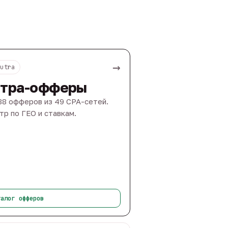
→
Nutra
тра-офферы
88 офферов из 49 CPA-сетей.
тр по ГЕО и ставкам.
талог офферов