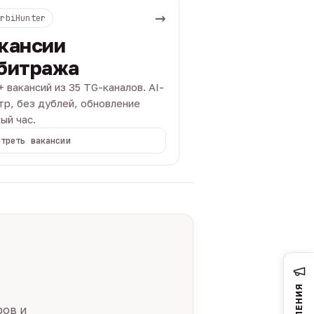
→
ArbiHunter
кансии
битража
+ вакансий из 35 TG-каналов. AI-
тр, без дублей, обновление
ый час.
отреть вакансии
ров и