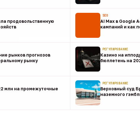
07 авг
SEO
ила продовольственную
AI Max в Google 
озяйств
кампаний и как 
07 авг
РЕГУЛИРОВАНИЕ
ние рынков прогнозов
Казино на иппод
еральному рынку
бюллетень на 20
07 авг
РЕГУЛИРОВАНИЕ
22 млн на промежуточные
Верховный суд Б
наземного гэмбл
07 авг