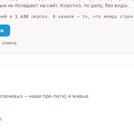
е не попадают на сайт. Коротко, по делу, без воды.
ний и
1 630
персон. В канале — то, что между строк
PA
 iGaming
ключевых — наши пре-пати) и живые
5