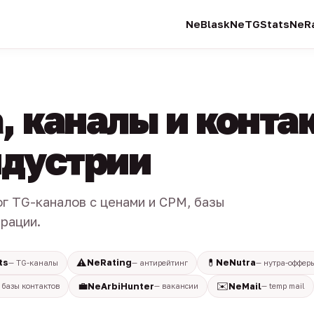
NeBlask
NeTGStats
NeRa
, каналы и конта
индустрии
ог TG-каналов с ценами и CPM, базы
трации.
⚠️
💊
ts
NeRating
NeNutra
— TG-каналы
— антирейтинг
— нутра-оффер
💼
✉️
NeArbiHunter
NeMail
 базы контактов
— вакансии
— temp mail