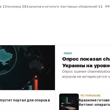
134
команд
·
381
каналов в каталоге
·
4
активных объявлений
·
11 990
РЫНКИ
Опрос показал ch
Украины на уров
Опрос оценил channelisati
игроков не интересуется 
07 авг · 1 мин
РЕГУЛИРОВАНИЕ
апустят портал для споров в
Бразилия готови
беттинг-операто