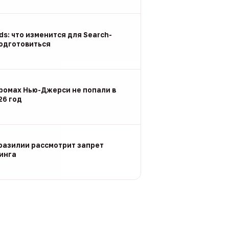
Ads: что изменится для Search-
подготовиться
ромах Нью-Джерси не попали в
26 год
разилии рассмотрит запрет
инга