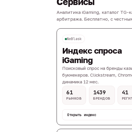
Сервисы
Аналитика iGaming, каталог TG-
арбитража. Бесплатно, с честн
NeBlask
Индекс спроса
iGaming
Поисковый спрос на бренды каз
букмекеров. Clickstream, Chrom
динамика 12 мес.
61
1439
41
РЫНКОВ
БРЕНДОВ
РЕГУ
Открыть индекс