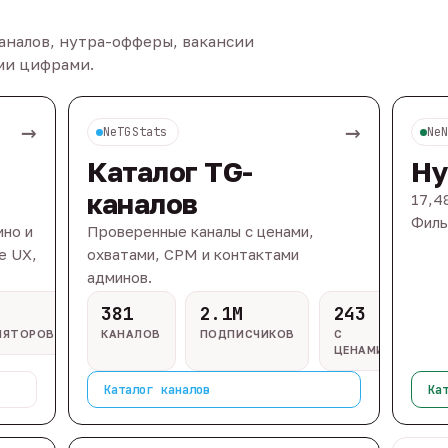
каналов, нутра-офферы, вакансии
ыми цифрами.
→
→
NeTGStats
Ne
Каталог TG-
Ну
каналов
17,4
Филь
ино и
Проверенные каналы с ценами,
e UX,
охватами, CPM и контактами
админов.
381
2.1M
243
ЛЯТОРОВ
КАНАЛОВ
ПОДПИСЧИКОВ
С
ЦЕНАМИ
Каталог каналов
Ка