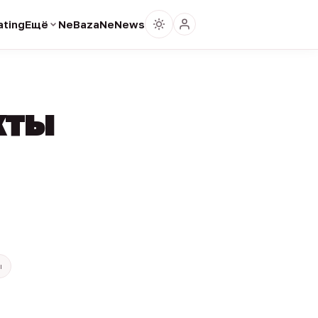
ting
Ещё
NeBaza
NeNews
кты
ы