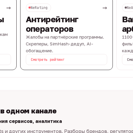
→
→
NeRating
Ne
ы
Антирейтинг
Ва
операторов
ар
вкам
Жалобы на партнёрские программы.
1100
Скреперы, SimHash-дедуп, AI-
филь
обогащение.
кажд
Смотреть рейтинг
См
 в одном канале
ния сервисов, аналитика
ts и других инструментов. Разборы брендов, регулято