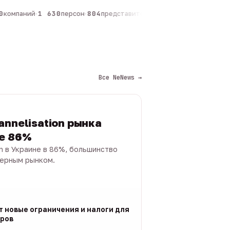
компаний
·
1 630
персон
·
804
представителей
·
325
админов каналов
·
Все NeNews →
annelisation рынка
не 86%
on в Украине в 86%, большинство
черным рынком.
т новые ограничения и налоги для
ров