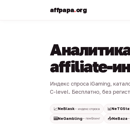
affpapa
.
org
Аналитика
affiliate-
Индекс спроса iGaming, катал
C-level. Бесплатно, без регис
📈
📊
NeBlask
NeTGSta
— индекс спроса
🎰
📥
NeGambling
NeBaza
— гемблинг
—