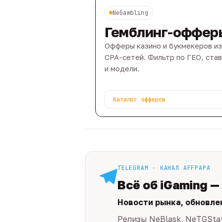
NeGambling
Гемблинг-оффер
Офферы казино и букмекеров из
CPA-сетей. Фильтр по ГЕО, ста
и модели.
Каталог офферов
TELEGRAM · КАНАЛ AFFPAPA
Всё об iGaming —
Новости рынка, обновле
Релизы NeBlask, NeTGSta