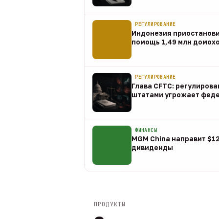
07 авг
РЕГУЛИРОВАНИЕ
Индонезия приостанов
помощь 1,49 млн домох
07 авг
РЕГУЛИРОВАНИЕ
Глава CFTC: регулирова
штатами угрожает фед
07 авг
ФИНАНСЫ
MGM China направит $1
дивиденды
07 авг
ПРОДУКТЫ