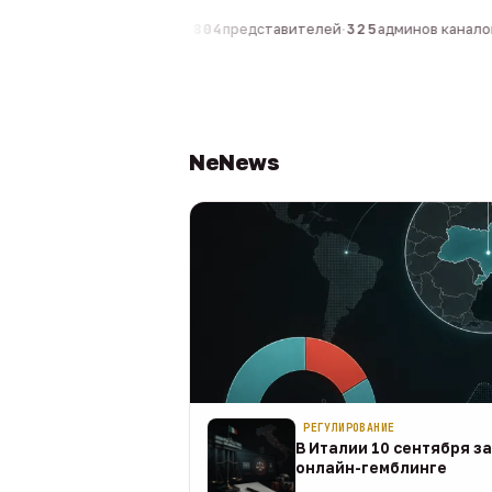
компаний
·
1 630
персон
·
804
представителей
·
325
админов каналов
·
NeNews
РЕГУЛИРОВАНИЕ
В Италии 10 сентября з
онлайн-гемблинге