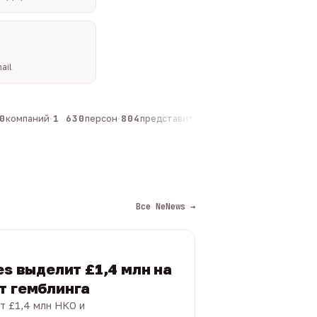
ail
компаний
·
1 630
персон
·
804
представителей
·
325
админов каналов
·
Все NeNews →
es выделит £1,4 млн на
т гемблинга
т £1,4 млн НКО и