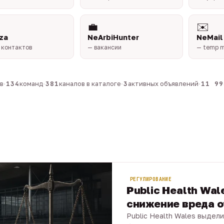
💼
✉️
za
NeArbiHunter
NeMail
 контактов
— вакансии
— temp m
134
команд
·
381
каналов в каталоге
·
3
активных объявлений
·
11 990
РЕГУЛИРОВАНИЕ
Public Health Wal
снижение вреда о
Public Health Wales выдели