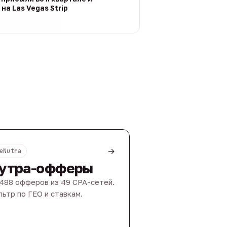
на Las Vegas Strip
→
eNutra
утра-офферы
488 офферов из 49 CPA-сетей.
ьтр по ГЕО и ставкам.