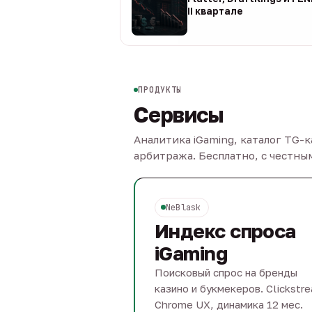
II квартале
08 авг
ПРОДУКТЫ
Сервисы
Аналитика iGaming, каталог TG-
арбитража. Бесплатно, с честн
NeBlask
Индекс спроса
iGaming
Поисковый спрос на бренды
казино и букмекеров. Clickstr
Chrome UX, динамика 12 мес.