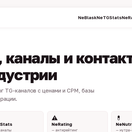
NeBlask
NeTGStats
NeRa
 каналы и контак
ндустрии
ог TG-каналов с ценами и CPM, базы
трации.
⚠️
💊
Stats
NeRating
NeNutr
каналы
— антирейтинг
— нутра