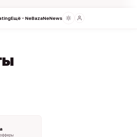
ting
Ещё
NeBaza
NeNews
ты
a
-офферы