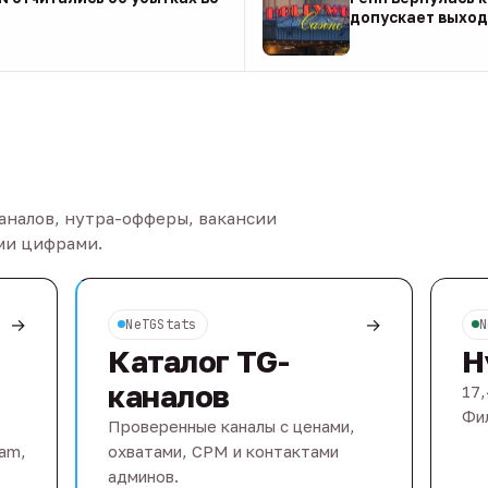
допускает выход 
08 авг
каналов, нутра-офферы, вакансии
ыми цифрами.
→
→
NeTGStats
N
Каталог TG-
Н
каналов
17,
Фил
Проверенные каналы с ценами,
eam,
охватами, CPM и контактами
админов.