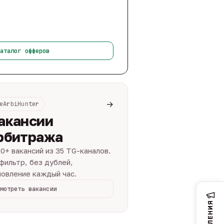
аталог офферов
→
eArbiHunter
акансии
рбитража
0+ вакансий из 35 TG-каналов.
фильтр, без дублей,
овление каждый час.
мотреть вакансии