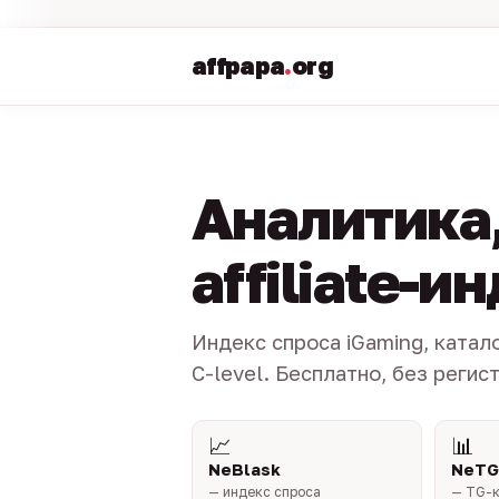
affpapa
.
org
Аналитика,
affiliate-и
Индекс спроса iGaming, катал
C-level. Бесплатно, без регис
📈
📊
NeBlask
NeTG
— индекс спроса
— TG-