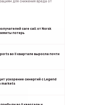
зациям для снижения вреда от
олучателей care call от Norsk
 лимиты потерь
ports во II квартале выросла почти
дит ускорение синергий с Legend
n markets
 прибыли во II квартале и