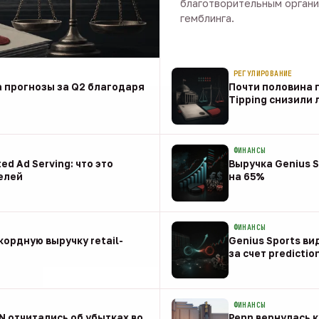
благотворительным органи
гемблинга.
09 авг · 1 мин
РЕГУЛИРОВАНИЕ
 прогнозы за Q2 благодаря
Почти половина п
Tipping снизили
08 авг
ФИНАНСЫ
ed Ad Serving: что это
Выручка Genius S
елей
на 65%
08 авг
ФИНАНСЫ
ордную выручку retail-
Genius Sports ви
за счет predictio
08 авг
ФИНАНСЫ
NN отчитались об убытках во
Penn вернулась к