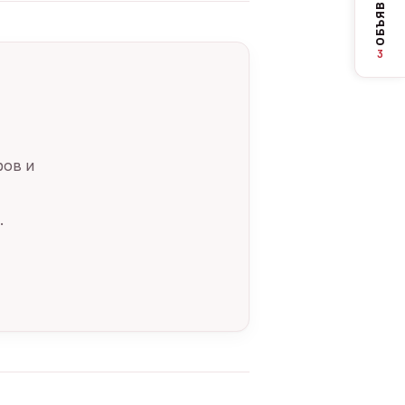
ОБЪЯВЛЕНИЯ
3
ров и
.