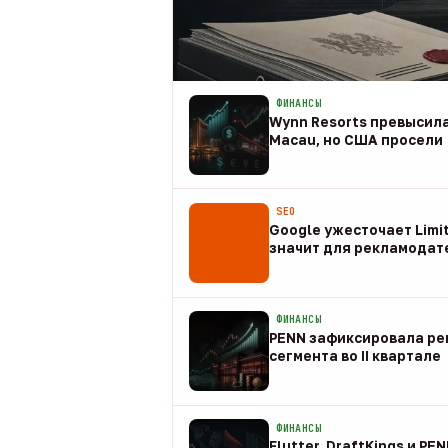
ФИНАНСЫ
Wynn Resorts превысила
Macau, но США просели
09 авг
SEO
Google ужесточает Limit
значит для рекламодат
08 авг
ФИНАНСЫ
PENN зафиксировала рек
сегмента во II квартале
08 авг
ФИНАНСЫ
Flutter, DraftKings и PE