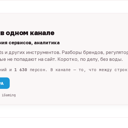
 в одном канале
ния сервисов, аналитика
ts и других инструментов. Разборы брендов, регулято
е не попадают на сайт. Коротко, по делу, без воды.
ний и
1 630
персон. В канале — то, что между строк
PA
 iGaming