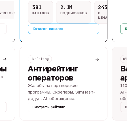
381
2.1M
243
ГУЛЯТОРОВ
КАНАЛОВ
ПОДПИСЧИКОВ
С
ЦЕНАМИ
Каталог каналов
К
→
→
NeRating
N
ры
Антирейтинг
В
операторов
а
из
Жалобы на партнёрские
110
программы. Скреперы, SimHash-
AI-
дедуп, AI-обогащение.
обн
Смотреть рейтинг
С