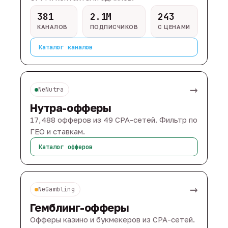
381
2.1M
243
КАНАЛОВ
ПОДПИСЧИКОВ
С ЦЕНАМИ
Каталог каналов
→
NeNutra
Нутра-офферы
17,488 офферов из 49 CPA-сетей. Фильтр по
ГЕО и ставкам.
Каталог офферов
→
NeGambling
Гемблинг-офферы
Офферы казино и букмекеров из CPA-сетей.