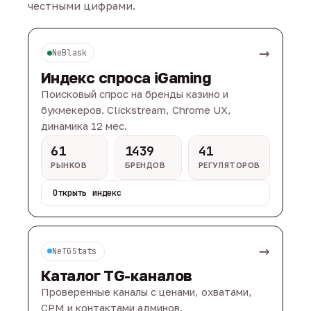
честными цифрами.
→
NeBlask
Индекс спроса iGaming
Поисковый спрос на бренды казино и
букмекеров. Clickstream, Chrome UX,
динамика 12 мес.
61
1439
41
РЫНКОВ
БРЕНДОВ
РЕГУЛЯТОРОВ
Открыть индекс
→
NeTGStats
Каталог TG-каналов
Проверенные каналы с ценами, охватами,
CPM и контактами админов.