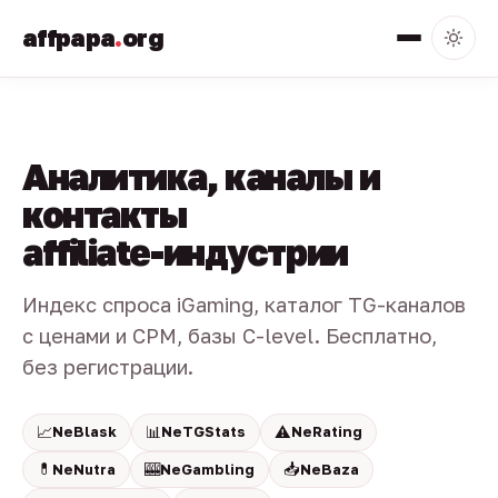
affpapa
.
org
Аналитика, каналы и
контакты
affiliate-индустрии
Индекс спроса iGaming, каталог TG-каналов
с ценами и CPM, базы C-level. Бесплатно,
без регистрации.
📈
📊
⚠️
NeBlask
NeTGStats
NeRating
💊
🎰
📥
NeNutra
NeGambling
NeBaza