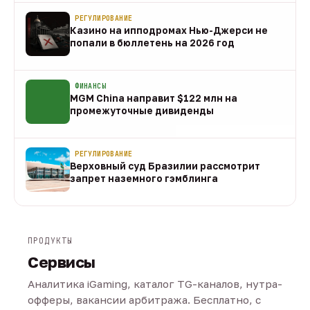
РЕГУЛИРОВАНИЕ
Казино на ипподромах Нью-Джерси не
попали в бюллетень на 2026 год
07 авг
ФИНАНСЫ
MGM China направит $122 млн на
промежуточные дивиденды
07 авг
РЕГУЛИРОВАНИЕ
Верховный суд Бразилии рассмотрит
запрет наземного гэмблинга
07 авг
ПРОДУКТЫ
Сервисы
Аналитика iGaming, каталог TG-каналов, нутра-
офферы, вакансии арбитража. Бесплатно, с