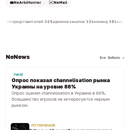
💼
✉️
NeArbiHunter
NeMail
н
·
804
представителей
·
325
админов каналов
·
134
команд
·
381
каналов
NeNews
Все NeNews →
РЫНКИ
Опрос показал channelisation рынка
Украины на уровне 86%
Опрос оценил channelisation в Украине в 86%,
большинство игроков не интересуется черным
рынком.
07 авг · 1 мин
РЕГУЛИРОВАНИЕ