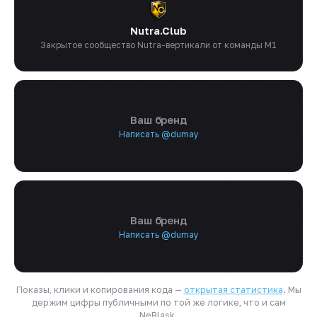
Nutra.Club
Закрытое сообщество Nutra-вертикали от команды M1
Ваш бренд
Написать @dumay
Ваш бренд
Написать @dumay
Показы, клики и копирования кода —
открытая статистика
. Мы
держим цифры публичными по той же логике, что и сам
NeBlask.