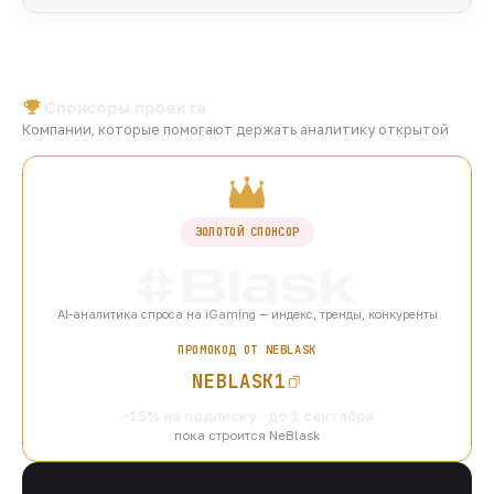
Спонсоры проекта
Компании, которые помогают держать аналитику открытой
ЗОЛОТОЙ СПОНСОР
AI-аналитика спроса на iGaming — индекс, тренды, конкуренты
ПРОМОКОД ОТ NEBLASK
NEBLASK1
−15% на подписку · до 1 сентября
пока строится NeBlask