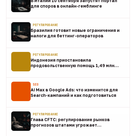
В Италии 10 сентября запустят портал
для споров в онлайн-гемблинге
07 авг
РЕГУЛИРОВАНИЕ
Бразилия готовит новые ограничения и
налоги для беттинг-операторов
07 авг
РЕГУЛИРОВАНИЕ
Индонезия приостановила
продовольственную помощь 1,49 млн
домохозяйств
07 авг
SEO
AI Max в Google Ads: что изменится для
Search-кампаний и как подготовиться
07 авг
РЕГУЛИРОВАНИЕ
Глава CFTC: регулирование рынков
прогнозов штатами угрожает
федеральному рынку
07 авг