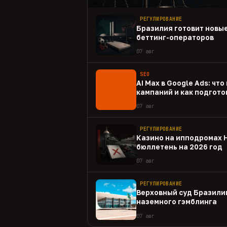
РЕГУЛИРОВАНИЕ
Бразилия готовит новые
беттинг-операторов
07 авг
SEO
AI Max в Google Ads: чт
кампаний и как подгото
07 авг
РЕГУЛИРОВАНИЕ
Казино на ипподромах 
бюллетень на 2026 год
07 авг
РЕГУЛИРОВАНИЕ
Верховный суд Бразили
наземного гэмблинга
07 авг