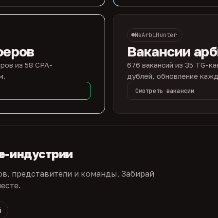
NeArbiHunter
феров
Вакансии ар
ров из 58 CPA-
676 вакансий из 35 TG-ка
м.
дублей, обновление кажд
Смотреть вакансии
te-индустрии
ов, представители и команды. Забирай
есте.
й