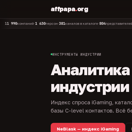
affpapa
.
org
90
1 630
381
804
325
компаний
персон
каналов в каталоге
представителей
ад
•
•
•
•
ИНСТРУМЕНТЫ ИНДУСТРИИ
Аналитика и
индустрии
Индекс спроса iGaming, катал
базы C-level контактов. Всё б
NeBlask — индекс iGaming