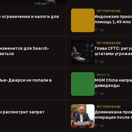
РЕГУЛИРОВАНИЕ
 ограничения и налоги для
Индонезия прио
помощь 1,49 млн
07 авг
РЕГУЛИРОВАНИЕ
о изменится для Search-
Глава CFTC: рег
виться
штатами угрожа
07 авг
ФИНАНСЫ
Нью-Джерси не попали в
MGM China напра
дивиденды
07 авг
РЕГУЛИРОВАНИЕ
и рассмотрит запрет
Доминикана пров
операции после 
07 авг