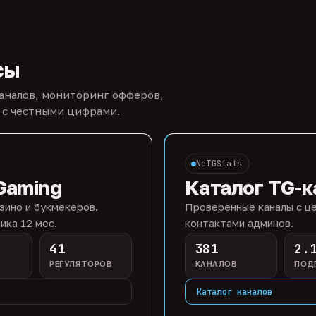
сы
каналов, мониторинг офферов,
 с честными цифрами.
NeTGStats
Gaming
Каталог TG-к
зино и букмекеров.
Проверенные каналы с це
ика 12 мес.
контактами админов.
41
381
2.
РЕГУЛЯТОРОВ
КАНАЛОВ
ПОД
Каталог каналов