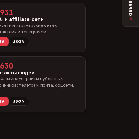
ОБЪЯВЛЕНИЯ
931
4
- и affiliate-сети
-сети и партнёрские сети с
тактами и телеграмом.
SV
JSON
630
нтакты людей
соны индустрии из публичных
очников: телеграм, почта, соцсети.
SV
JSON