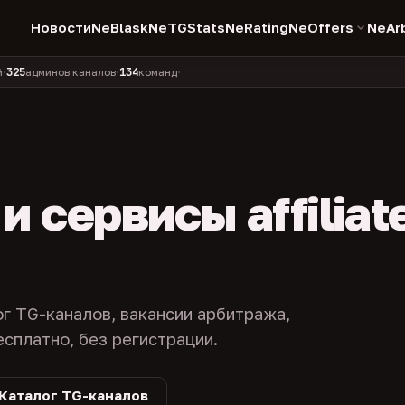
Новости
NeBlask
NeTGStats
NeRating
NeOffers
NeAr
134
11 990
1 630
381
минов каналов
команд
компаний
персон
каналов в 
•
•
•
•
 сервисы affiliat
ог TG-каналов, вакансии арбитража,
есплатно, без регистрации.
Каталог TG-каналов