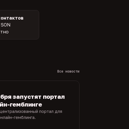
контактов
JSON
атно
Все новости
ября запустят портал
айн-гемблинге
 централизованный портал для
нлайн-гемблинга.