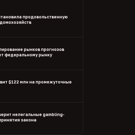
становила продовольственную
 домохозяйств
улирование рынков прогнозов
ет федеральному рынку
вит $122 млн на промежуточные
ерит нелегальные gambling-
принятия закона