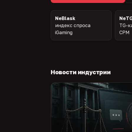
NeBlask
NeTG
индекс спроса
TG-к
iGaming
CPM
Новости индустрии