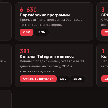
6 630
3 
Партнёрские программы
CPA
Прямые affiliate-программы брендов с
CPA
контактами менеджеров.
кон
CSV
JSON
C
381
1 
Каталог Telegram-каналов
Ко
ки —
Каналы с подписчиками, охватом за 30
Пер
дней, ценами на рекламу, CPM и
ист
контактами админов.
Открыть каталог
CSV
JSON
C