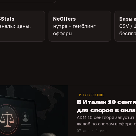
Stats
NeOffers
Базы 
аналы: цены,
нутра + гемблинг
CSV / 
офферы
беспл
РЕГУЛИРОВАНИЕ
В Италии 10 сент
для споров в онл
ADM 10 сентября запустит
жалоб по спорам в сфере о
07 авг · 1 мин