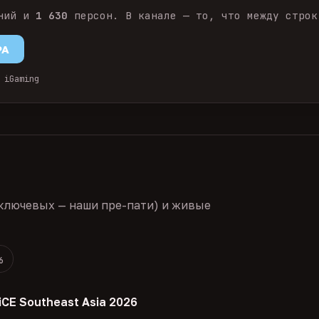
ний и
1 630
персон. В канале — то, что между строк
PA
 iGaming
ключевых — наши пре-пати) и живые
6
iCE Southeast Asia 2026