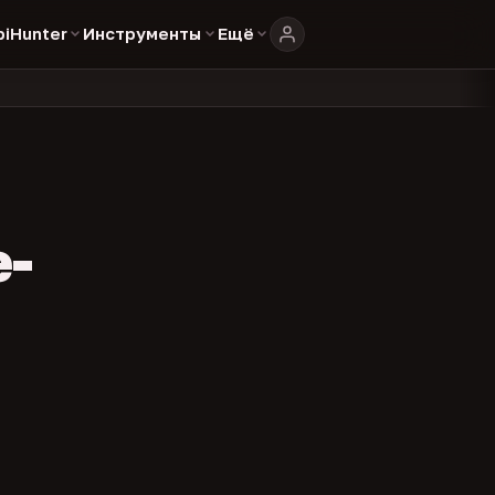
biHunter
Инструменты
Ещё
804
325
134
каталоге
представителей
админов каналов
команд
•
•
•
•
e-