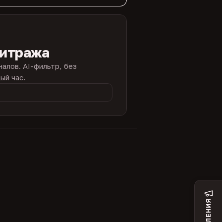
битража
налов. AI-фильтр, без
ый час.