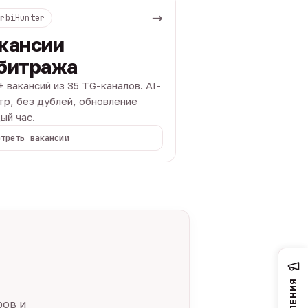
→
ArbiHunter
кансии
битража
+ вакансий из 35 TG-каналов. AI-
тр, без дублей, обновление
ый час.
отреть вакансии
ров и