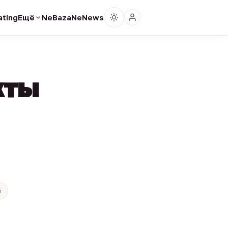
ting
Ещё
NeBaza
NeNews
кты
ы