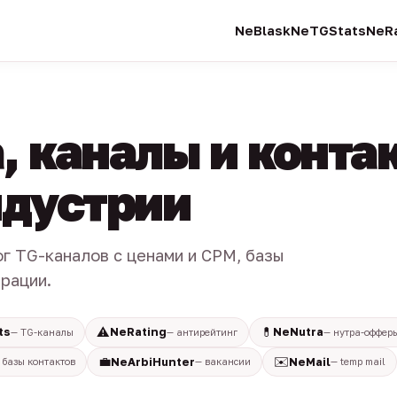
NeBlask
NeTGStats
NeRa
, каналы и конта
индустрии
ог TG-каналов с ценами и CPM, базы
трации.
⚠️
💊
ts
NeRating
NeNutra
— TG-каналы
— антирейтинг
— нутра-оффер
💼
✉️
NeArbiHunter
NeMail
 базы контактов
— вакансии
— temp mail