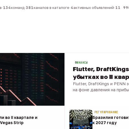
134
команд
·
381
каналов в каталоге
·
4
активных объявлений
·
11 990
ФИНАНСЫ
Flutter, DraftKing
убытках во II ква
Flutter, DraftKings и PENN
на фоне давления на приб
08 авг · 1 мин
РЕГУЛИРОВАНИЕ
и во II квартале и
Бразилия готовит
Vegas Strip
к 2027 году