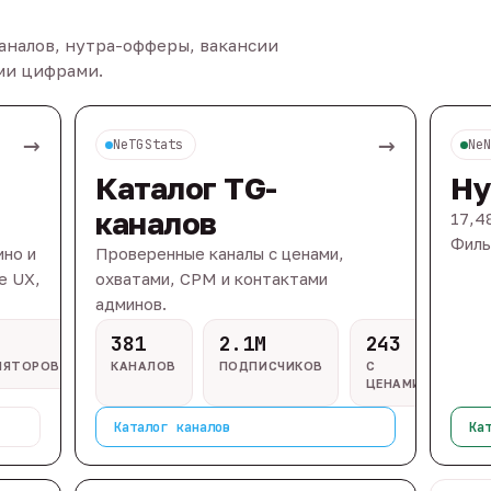
каналов, нутра-офферы, вакансии
ыми цифрами.
→
→
NeTGStats
Ne
Каталог TG-
Ну
каналов
17,4
Филь
ино и
Проверенные каналы с ценами,
e UX,
охватами, CPM и контактами
админов.
381
2.1M
243
ЛЯТОРОВ
КАНАЛОВ
ПОДПИСЧИКОВ
С
ЦЕНАМИ
Каталог каналов
Ка