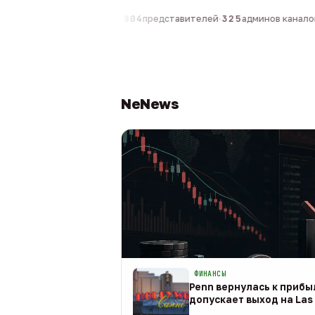
компаний
·
1 630
персон
·
804
представителей
·
325
админов каналов
·
NeNews
ФИНАНСЫ
Penn вернулась к прибыл
допускает выход на Las 