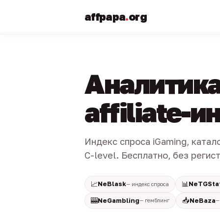
affpapa
.
org
Аналитика
affiliate-
Индекс спроса iGaming, катал
C-level. Бесплатно, без регис
📈
📊
NeBlask
NeTGSta
— индекс спроса
🎰
📥
NeGambling
NeBaza
— гемблинг
—