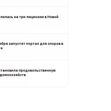
лилась на три лицензии в Новой
ября запустят портал для споров в
ге
становила продовольственную
 домохозяйств