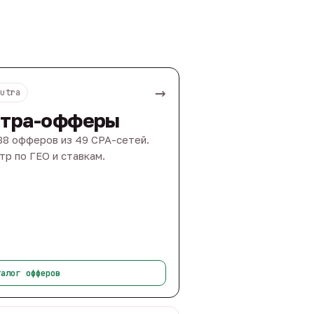
→
Nutra
тра-офферы
88 офферов из 49 CPA-сетей.
тр по ГЕО и ставкам.
талог офферов