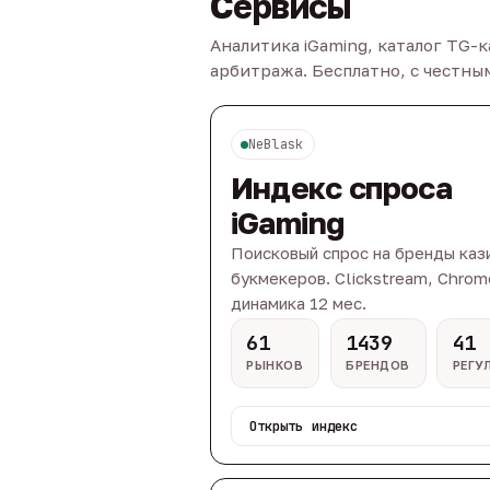
Сервисы
Аналитика iGaming, каталог TG-
арбитража. Бесплатно, с честн
NeBlask
Индекс спроса
iGaming
Поисковый спрос на бренды каз
букмекеров. Clickstream, Chrom
динамика 12 мес.
61
1439
41
РЫНКОВ
БРЕНДОВ
РЕГУ
Открыть индекс