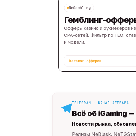
NeGambling
Гемблинг-оффер
Офферы казино и букмекеров из
CPA-сетей. Фильтр по ГЕО, ста
и модели.
Каталог офферов
TELEGRAM · КАНАЛ AFFPAPA
Всё об iGaming —
Новости рынка, обновле
Релизы NeBlask, NeTGSta