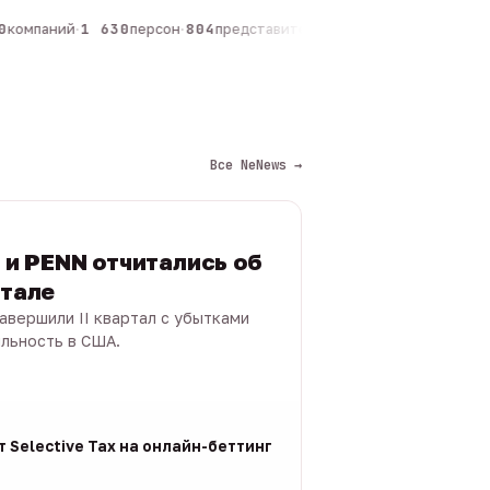
компаний
·
1 630
персон
·
804
представителей
·
325
админов каналов
·
1
Все NeNews →
s и PENN отчитались об
ртале
 завершили II квартал с убытками
ыльность в США.
 Selective Tax на онлайн-беттинг