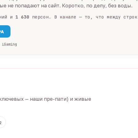
е не попадают на сайт. Коротко, по делу, без воды.
ний и
1 630
персон. В канале — то, что между строк
PA
 iGaming
ключевых — наши пре-пати) и живые
2