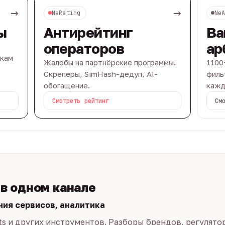
→
→
NeRating
Ne
ы
Антирейтинг
Ва
операторов
ар
вкам
Жалобы на партнёрские программы.
1100
Скреперы, SimHash-дедуп, AI-
филь
обогащение.
кажд
Смотреть рейтинг
См
 в одном канале
ния сервисов, аналитика
ts и других инструментов. Разборы брендов, регулято