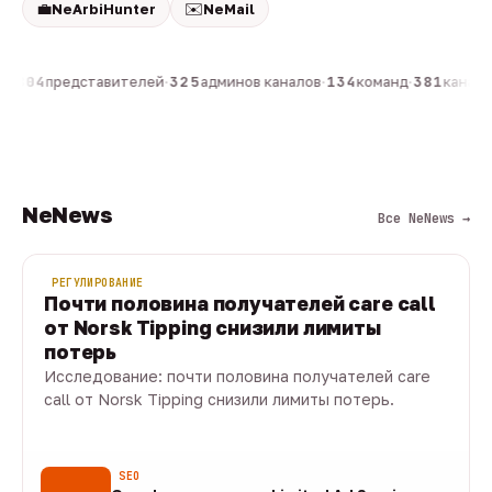
💼
✉️
NeArbiHunter
NeMail
н
·
804
представителей
·
325
админов каналов
·
134
команд
·
381
каналов
NeNews
Все NeNews →
РЕГУЛИРОВАНИЕ
Почти половина получателей care call
от Norsk Tipping снизили лимиты
потерь
Исследование: почти половина получателей care
call от Norsk Tipping снизили лимиты потерь.
08 авг · 1 мин
SEO