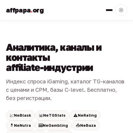
affpapa
.
org
Аналитика, каналы и
контакты
affiliate-индустрии
Индекс спроса iGaming, каталог TG-каналов
с ценами и CPM, базы C-level. Бесплатно,
без регистрации.
📈
📊
⚠️
NeBlask
NeTGStats
NeRating
💊
🎰
📥
NeNutra
NeGambling
NeBaza