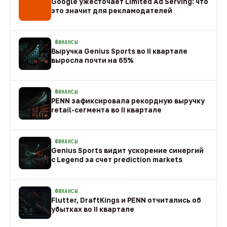
Google ужесточает Limited Ad Serving: что
это значит для рекламодателей
08 авг
ФИНАНСЫ
Выручка Genius Sports во II квартале
выросла почти на 65%
08 авг
ФИНАНСЫ
PENN зафиксировала рекордную выручку
retail-сегмента во II квартале
08 авг
ФИНАНСЫ
Genius Sports видит ускорение синергий
с Legend за счет prediction markets
08 авг
ФИНАНСЫ
Flutter, DraftKings и PENN отчитались об
убытках во II квартале
08 авг