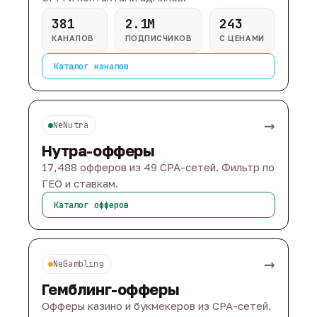
381
2.1M
243
КАНАЛОВ
ПОДПИСЧИКОВ
С ЦЕНАМИ
Каталог каналов
→
NeNutra
Нутра-офферы
17,488 офферов из 49 CPA-сетей. Фильтр по
ГЕО и ставкам.
Каталог офферов
→
NeGambling
Гемблинг-офферы
Офферы казино и букмекеров из CPA-сетей.