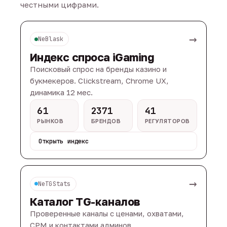
честными цифрами.
→
NeBlask
Индекс спроса iGaming
Поисковый спрос на бренды казино и
букмекеров. Clickstream, Chrome UX,
динамика 12 мес.
61
2371
41
РЫНКОВ
БРЕНДОВ
РЕГУЛЯТОРОВ
Открыть индекс
→
NeTGStats
Каталог TG-каналов
Проверенные каналы с ценами, охватами,
CPM и контактами админов.