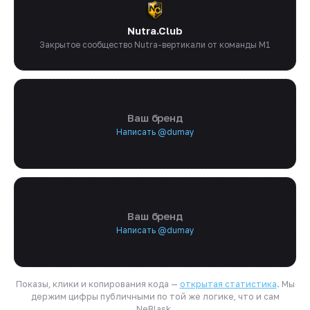
Nutra.Club
Закрытое сообщество Nutra-вертикали от команды M1
Ваш бренд
Написать @dumay
Ваш бренд
Написать @dumay
Показы, клики и копирования кода —
открытая статистика
. Мы
держим цифры публичными по той же логике, что и сам
NeBlask.