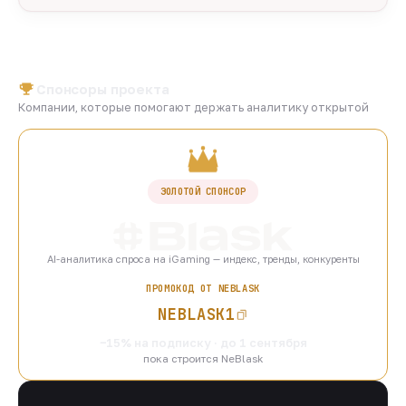
Спонсоры проекта
Компании, которые помогают держать аналитику открытой
ЗОЛОТОЙ СПОНСОР
AI-аналитика спроса на iGaming — индекс, тренды, конкуренты
ПРОМОКОД ОТ NEBLASK
NEBLASK1
−15% на подписку · до 1 сентября
пока строится NeBlask