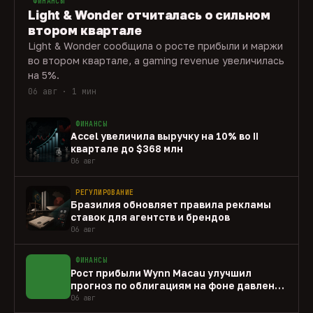
ФИНАНСЫ
Light & Wonder отчиталась о сильном
втором квартале
Light & Wonder сообщила о росте прибыли и маржи
во втором квартале, а gaming revenue увеличилась
на 5%.
06 авг · 1 мин
ФИНАНСЫ
Accel увеличила выручку на 10% во II
квартале до $368 млн
06 авг
РЕГУЛИРОВАНИЕ
Бразилия обновляет правила рекламы
ставок для агентств и брендов
06 авг
ФИНАНСЫ
Рост прибыли Wynn Macau улучшил
прогноз по облигациям на фоне давления
capex
06 авг