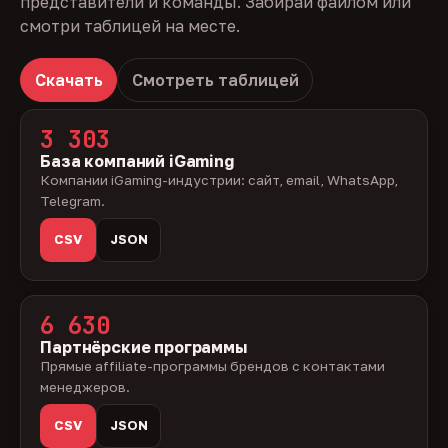
представители и команды. Забирай файлом или
смотри таблицей на месте.
Скачать
Смотреть таблицей
3 303
База компаний iGaming
Компании iGaming-индустрии: сайт, email, WhatsApp,
Telegram.
CSV
JSON
6 630
Партнёрские программы
Прямые affiliate-программы брендов с контактами
менеджеров.
CSV
JSON