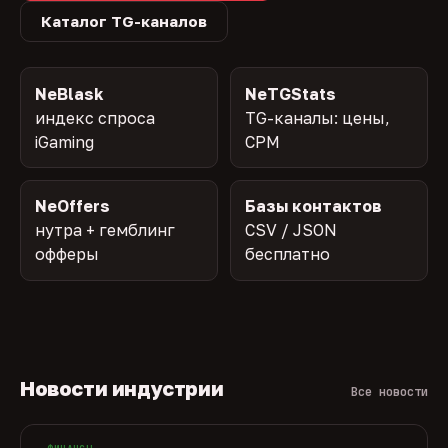
Каталог TG-каналов
NeBlask
NeTGStats
индекс спроса
TG-каналы: цены,
iGaming
CPM
NeOffers
Базы контактов
нутра + гемблинг
CSV / JSON
офферы
бесплатно
Новости индустрии
Все новости