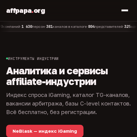
affpapa
.
org
1 630
381
804
325
паний
персон
каналов в каталоге
представителей
админов
•
•
•
•
ИНСТРУМЕНТЫ ИНДУСТРИИ
Аналитика и сервисы
affiliate-индустрии
Индекс спроса iGaming, каталог TG-каналов,
вакансии арбитража, базы C-level контактов.
Всё бесплатно, без регистрации.
NeBlask — индекс iGaming