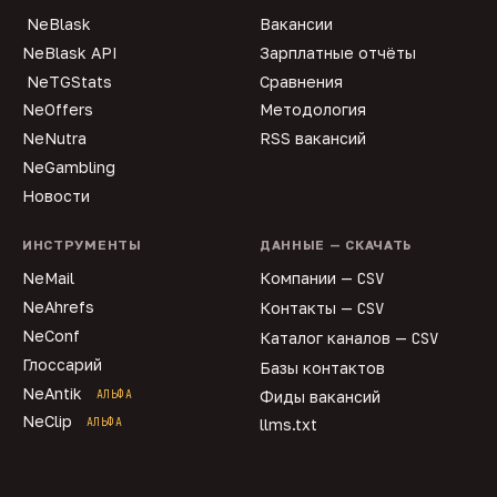
NeBlask
Вакансии
NeBlask API
Зарплатные отчёты
NeTGStats
Сравнения
NeOffers
Методология
NeNutra
RSS вакансий
NeGambling
Новости
ИНСТРУМЕНТЫ
ДАННЫЕ — СКАЧАТЬ
NeMail
Компании —
CSV
NeAhrefs
Контакты —
CSV
NeConf
Каталог каналов —
CSV
Глоссарий
Базы контактов
NeAntik
АЛЬФА
Фиды вакансий
NeClip
АЛЬФА
llms.txt